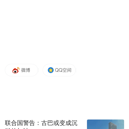
方在乌克兰的军事存在视为一种外国干涉，
会把它作为对俄罗斯安全的直接威胁，这些
军事部署会变成俄罗斯军队的合法作战目
标。如果是这样，各方的矛盾冲突还有可能
会激化。所以，英法在乌克兰部署军队的意
向声明，本身并不能够促进俄乌冲突的解
决。
对于部署军队议题 欧洲内部存在分歧
联合国警告：古巴或变成沉