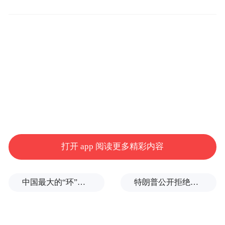
中国现代国际关系研究院欧亚研究所副所长
陈宇：
但目前，俄乌的立场依旧严重对立，
我认为真正实现停火还有相当长的路要走。
那么，没有停火的话，英法的驻军方案也就
打开 app 阅读更多精彩内容
失去了基本的一个前提。
中国最大的“环”，要来了
特朗普公开拒绝泽连斯基！
中国现代国际关系研究院欧亚研究所副所长
陈宇：
而且俄方也明确表态，俄罗斯会把西