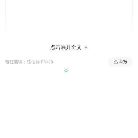
中国现代国际关系研究院欧亚研究所副所长
点击展开全文
陈宇：
关于英法在乌克兰部署军队的意向声
举报
责任编辑：陈佳仲 PN419
明，实际上不是一个立即执行的军事方案。
它是为了构建驻军的法律框架的某种铺垫，
而且它的前提是俄乌达成和平协议、真正实
现停火。