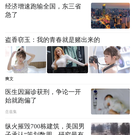
期内很难落实。它更多是一种政治上的姿
经济增速跑输全国，东三省
态，也就是趁着美国愿意探讨对乌克兰的安
急了
全保障，趁着美俄对话停滞的这样一个时
机，加速在乌克兰安全保障问题上的推进，
盗香窃玉：我的青春就是赌出来的
从而强化乌克兰和欧洲的谈判立场，进而向
俄罗斯施压。
“特别声明：以上作品内容(包括在内的视频、图片或音
爽文
频)为凤凰网旗下自媒体平台“大风号”用户上传并发
布，本平台仅提供信息存储空间服务。
医生因漏诊获刑，争论一开
Notice: The content above (including the videos,
始就跑偏了
pictures and audios if any) is uploaded and posted
by the user of Dafeng Hao, which is a social media
念兹集
platform and merely provides information storage
space services.”
纵火摧毁700栋建筑，美国男
子承认“策划数周，研究最有