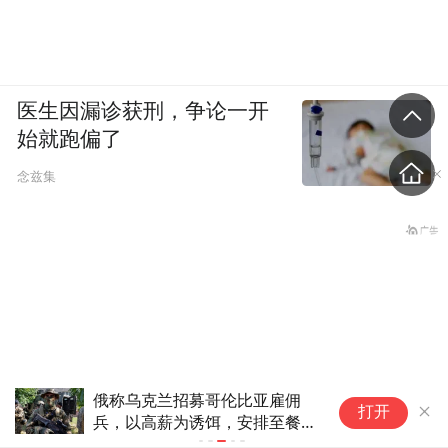
医生因漏诊获刑，争论一开
始就跑偏了
念兹集
俄称乌克兰招募哥伦比亚雇佣
美
打开
兵，以高薪为诱饵，安排至餐厅
流
面试
都