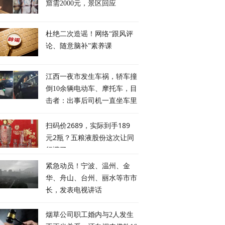
窟需2000元，景区回应
杜绝二次造谣！网络“跟风评
论、随意脑补”素养课
江西一夜市发生车祸，轿车撞
倒10余辆电动车、摩托车，目
击者：出事后司机一直坐车里
扫码价2689，实际到手189
元2瓶？五粮液股份这次让同
行慌了
紧急动员！宁波、温州、金
华、舟山、台州、丽水等市市
长，发表电视讲话
烟草公司职工婚内与2人发生