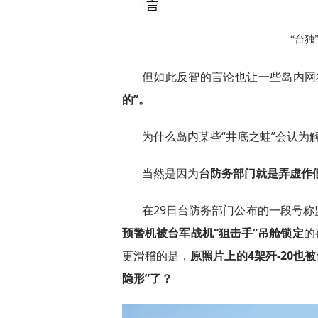
“台独
但如此反智的言论也让一些岛内网
的”。
为什么岛内某些“井底之蛙”会认为
当然是因为
台防务部门就是弄虚作
在29日台防务部门公布的一段号
预警机被台军战机“狙击手”吊舱锁定
的
更滑稽的是，
原照片上的4架歼-20也
隐形”了？