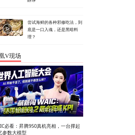
醇厚
尝试海鲜的各种邪修吃法，到
底是一口入魂，还是黑暗料
理？
凰V现场
世界人工智能大会：AI开始干活了，但到底干的怎么样？萌新闯WAIC
AIC必看：昇腾950真机亮相，一台撑起
亿参数大模型