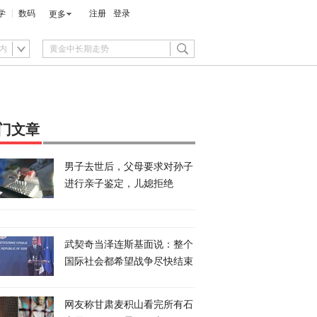
学
数码
注册
登录
更多
内
门文章
男子去世后，父母要求对孙子
进行亲子鉴定，儿媳拒绝
武契奇当泽连斯基面说：整个
国际社会都希望战争尽快结束
网友称甘肃麦积山看完所有石