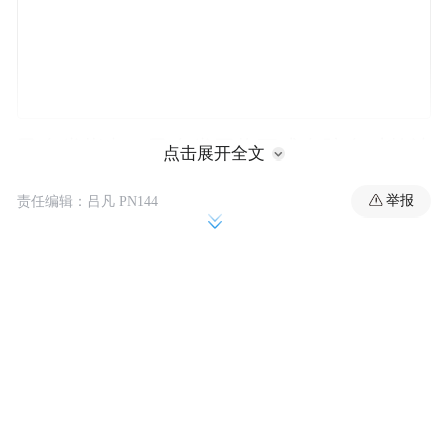
民众党指出，民众党团将正式在院会对赖清
点击展开全文
德提出弹劾案，届时将请赖清德列席说明。
举报
责任编辑：吕凡 PN144
民众党提及，把所有不同的意见都打成“在野
独裁”，才是真正的威权；真正的问题从来不
是制衡，是一个不给糖就捣蛋、赖地撒泼的
巨婴政府。
“特别声明：以上作品内容(包括在内的视频、图片或音
频)为凤凰网旗下自媒体平台“大风号”用户上传并发