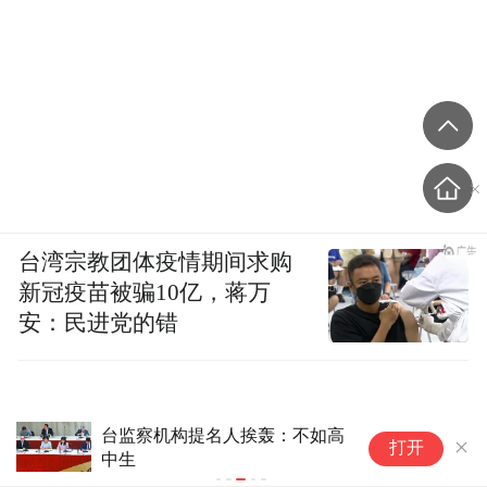
台湾宗教团体疫情期间求购
新冠疫苗被骗10亿，蒋万
安：民进党的错
台监察机构提名人挨轰：不如高
台
打开
中生
疫
党