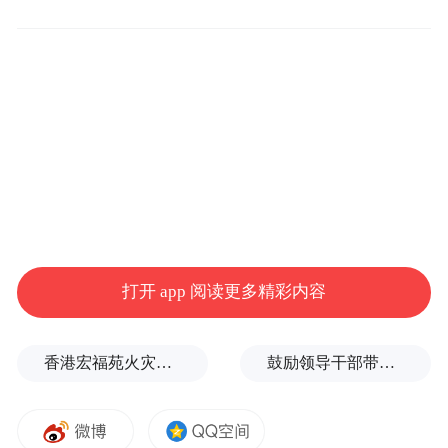
布，本平台仅提供信息存储空间服务。
Notice: The content above (including the videos,
pictures and audios if any) is uploaded and posted
by the user of Dafeng Hao, which is a social media
platform and merely provides information storage
space services.”
打开 app 阅读更多精彩内容
香港宏福苑火灾跨部门调查最终报告：大火或由烟头引起
鼓励领导干部带头休假之后又撤回文件，到底什么意思嘛？