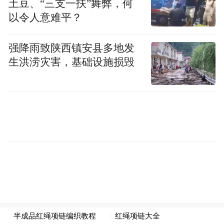
土豆、“三支一扶”舞弊，何
构、人员分工和完整作案流程。在牢牢掌握
以令人意难平？
证据后，专案组于烟台、聊城两地同步收
强降雨致陕西镇安县多地发
网，成功抓获12名犯罪嫌疑人，查扣涉案资
生洪涝灾害，基础设施损毁
金100余万元，关停违法网络账号8000余个，
实现了对这一新型“网络水军”犯罪团伙的全
链条、穿透式打击。
烟台公安将聚焦护航新质生产力使命任务，
持续开展净网、打谣等系列专项行动，将法
治力量持续转化为保护新兴产业、激发市场
活力的具体行动，为新兴产业发展筑牢网络
安全屏障。