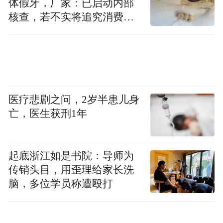
体假牙，厂家：已启动内部
核查，若不实将追究消费者
诬陷责任
医疗悲剧之问，2岁半患儿身
亡，医生获刑1年
起底浙江如是书院：导师为
传销头目，用歪理给家长洗
脑，多位学员称遭殴打