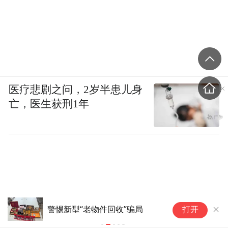
医疗悲剧之问，2岁半患儿身
亡，医生获刑1年
地图软件搜寻古遗迹，金属探测
安
打开
仪“探宝”，作案地点多是在山
一
里，5名盗挖文物嫌疑人被西安
罚