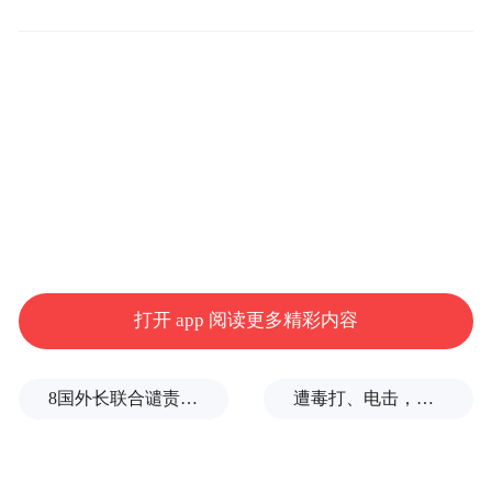
接警后，烟台公安立即组织精干力量展开侦
查。办案人员对平台上3000余条负面文章逐
一甄别后，发现均出自一批注册时间短、活
跃度异常、IP地址分散的账号，背后存在明
显的产业化运作痕迹，疑似“网络水军”有预
谋地进行炒作引流并牟利。
在初步掌握犯罪事实后，烟台市公安局成立
打开 app 阅读更多精彩内容
专案组展开攻坚。经进一步侦查，发现该团
伙利用技术工具抓取“小米”“华为”“理想”等关
8国外长联合谴责以色列侵犯加沙
遭毒打、电击，逃生男子亲述被卖诈骗园区遭遇
键词，借助人工智能技术批量生产低质、雷
同的“网络垃圾”，其目的仅仅是为了赚取平