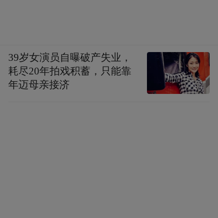
39岁女演员自曝破产失业，
耗尽20年拍戏积蓄，只能靠
年迈母亲接济