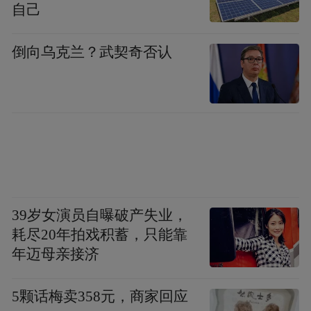
自己
倒向乌克兰？武契奇否认
39岁女演员自曝破产失业，
耗尽20年拍戏积蓄，只能靠
年迈母亲接济
5颗话梅卖358元，商家回应