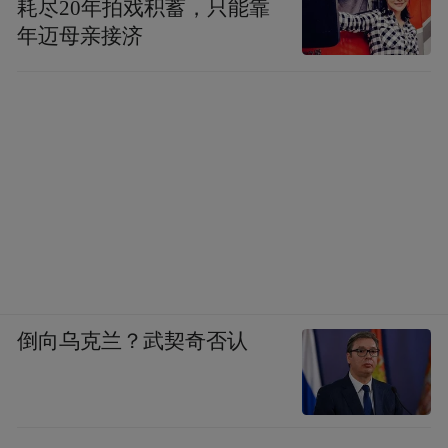
耗尽20年拍戏积蓄，只能靠
年迈母亲接济
倒向乌克兰？武契奇否认