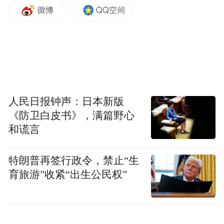
视频显示，近日，该博主在外滩观景平台上
直播一系列动作表演，被保安劝阻后把镜头
转向保安，并对粉丝说“直播间19000位，给
我人肉一下他（保安），把他发到网上”。同
时，其还挑衅保安称“来打我呀”。而保安表
示“我们正常管理”。之后，警察来到现场。
人民日报钟声：日本新版
《防卫白皮书》，满篇野心
澎湃新闻记者搜索发现，12月16日，在抖音
和谎言
平台上，“帧十八”账号有4万粉丝，目前，该
特朗普再签行政令，禁止“生
账号已设置为私密账号，点击“关注”后，需
育旅游”收紧“出生公民权”
要对方通过请求后才能成功关注。
12月16日下午5时许，快手平台显示，“帧十