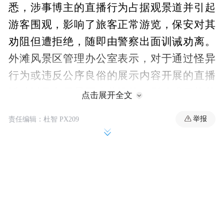
悉，涉事博主的直播行为占据观景道并引起
游客围观，影响了旅客正常游览，保安对其
劝阻但遭拒绝，随即由警察出面训诫劝离。
外滩风景区管理办公室表示，对于通过怪异
行为或违反公序良俗的展示内容开展的直播
活动以及占用景区公共设施，影响或干扰其
点击展开全文
他游客等违反了相关管理规定的直播行为，
举报
责任编辑：杜智 PX209
景区现场管理人员一经发现将采取管理措
施，拒不配合管理将视情形上报属地公安部
门依法进一步处置。
澎湃新闻记者检索发现，12月16日18时许，
涉事博主的快手账号已被封禁。抖音账号已
设置为私密账号。