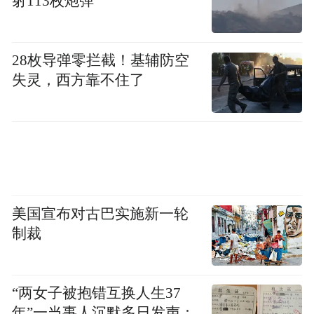
射113枚炮弹
丝，目前，该账号已设置为私密状态，点击“关注”
后，需要对方通过请求后才能成功关注。
28枚导弹零拦截！基辅防空
失灵，西方靠不住了
美国宣布对古巴实施新一轮
制裁
“两女子被抱错互换人生37
年”一当事人沉默多日发声：