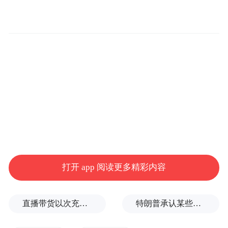
打开 app 阅读更多精彩内容
近日，上海外滩，一名博主喊话粉丝“人肉”保安。
直播带货以次充好、拒不发货，算诈骗吗？
特朗普承认某些弹药供应紧张
本文图片均为网络截图