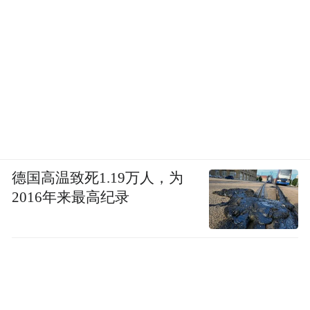
12月16日下午6时许，在快手平台上，记者发现
“帧十八”账号已被封禁。
德国高温致死1.19万人，为
“特别声明：以上作品内容(包括在内的视频、图片或音
频)为凤凰网旗下自媒体平台“大风号”用户上传并发
2016年来最高纪录
布，本平台仅提供信息存储空间服务。
Notice: The content above (including the videos,
pictures and audios if any) is uploaded and posted
by the user of Dafeng Hao, which is a social media
platform and merely provides information storage
space services.”