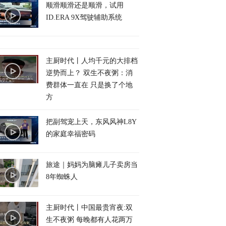
顺滑顺滑还是顺滑，试用
ID.ERA 9X驾驶辅助系统
主厨时代丨人均千元的大排档
逆势而上？ 双生不夜粥：消
费群体一直在 只是换了个地
方
把副驾宠上天，东风风神L8Y
的家庭幸福密码
旅途｜妈妈为脑瘫儿子卖房当
8年蜘蛛人
主厨时代丨中国最贵宵夜:双
生不夜粥 每晚都有人花两万