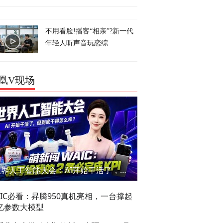
不用看脸!播客“相亲”?新一代
年轻人听声音玩恋综
凰V现场
世界人工智能大会：AI开始干活了，但到底干的怎么样？萌新闯WAIC
AIC必看：昇腾950真机亮相，一台撑起
亿参数大模型