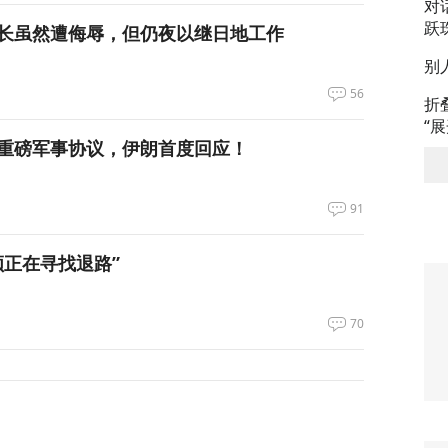
对
跃
长虽然遭侮辱，但仍夜以继日地工作
别
56
折
“
重磅军事协议，伊朗首度回应！
91
领正在寻找退路”
70