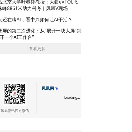
话北京大学叶春翔教授：大疆eVTOL飞
珠峰8861米助力科考｜凤凰V现场
人还在聊AI，看中兴如何让AI干活？
叠屏的第二次进化：从“展开一块大屏”到
展开一个AI工作台”
查看更多
凤凰网
Loading...
凤凰资讯官方微信