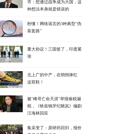
市：想通过战争成为大国，这
种想法本身就是错误的
秒懂！网络谣言的3种典型“伪
装套路”
重大协议！三国签了，印度紧
张
北上广的中产，在悄悄捧红
这双鞋！
被“峰哥亡命天涯”举报偷税漏
税，《铁齿铜牙纪晓岚》编剧
汪海林回应
集采变了：原研药回归，报价