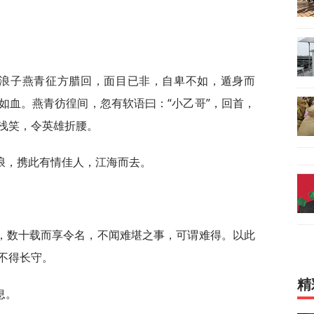
。
时浪子燕青征方腊回，面目已非，自卑不如，遁身而
如血。燕青彷徨间，忽有软语曰：“小乙哥”，回首，
浅笑，令英雄折腰。
浪，携此有情佳人，江海而去。
，数十载而享令名，不闻难堪之事，可谓难得。以此
不得长守。
精
息。