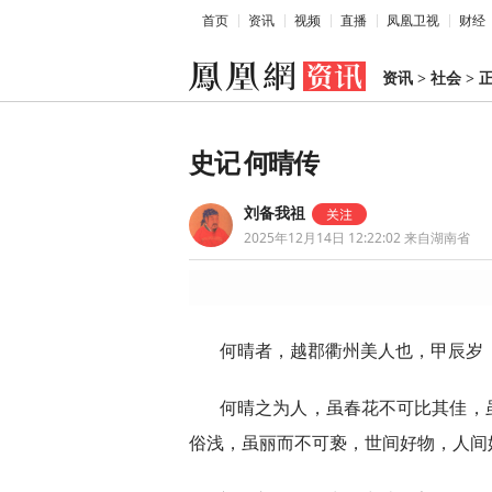
首页
资讯
视频
直播
凤凰卫视
财经
资讯
>
社会
>
史记 何晴传
刘备我祖
2025年12月14日 12:22:02
来自湖南省
何晴者，越郡衢州美人也，甲辰岁（
何晴之为人，虽春花不可比其佳，
俗浅，虽丽而不可亵，世间好物，人间