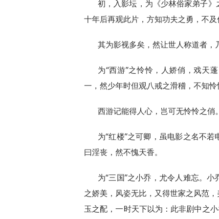
初，入影坛，为《少林俗家弟子》
十年后再观此片，方知功夫之勇，不及
其为影视多矣，然让世人称道者，乃
为“西游”之怜怜，人娇俏，戏天
一，然少年时但观八戒之滑稽，不知怜
西游记能得人心，岂可无怜怜之俏
为“红楼”之可卿，虽电影之名不
曰淫丧，然不愧天香。
为“三国”之小乔，尤令人难忘。
之娇美，风姿无比，又得世家之风范，
玉之配，一时天下以为：此非剧中之小