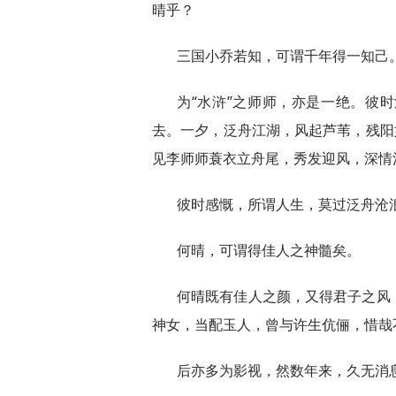
晴乎？
三国小乔若知，可谓千年得一知己
为“水浒”之师师，亦是一绝。彼
去。一夕，泛舟江湖，风起芦苇，残阳
见李师师蓑衣立舟尾，秀发迎风，深情
彼时感慨，所谓人生，莫过泛舟沧
何晴，可谓得佳人之神髓矣。
何晴既有佳人之颜，又得君子之风
神女，当配玉人，曾与许生伉俪，惜哉
后亦多为影视，然数年来，久无消