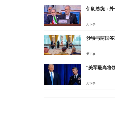
伊朗总统：外
天下事
沙特与两国签
天下事
“美军最高将
天下事