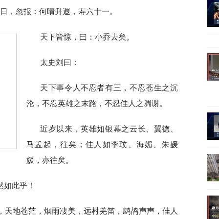
14日，忽报：何晴升遐，寿六十一。
天下皆惊，曰：小乔去矣。
太史刘曰：
天下事令人不忍者有三，不忍苍生之沉
沦，不忍英雄之末路，不忍佳人之凋谢。
近岁以来，英雄如银幕之云长、翼德、
马孟起，往矣；佳人如李玟、海媚、朱媛
媛，亦往矣。
然如此乎！
，天地苍茫，烟雨凄美，远村羌笛，鹧鸪声声，佳人