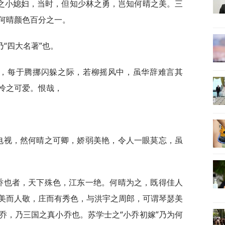
之小媳妇，当时，但知少林之勇，岂知何晴之美。三
何晴颜色百分之一。
“四大名著”也。
蓬，每于腾挪闪躲之际，若柳摇风中，虽华辞难言其
怜之可爱。恨哉，
。
若电视，然何晴之可卿，娇弱美艳，令人一眼莫忘，虽
小乔也者，天下殊色，江东一绝。何晴为之，既得佳人
美而人敬，庄而有秀色，与洪宇之周郎，可谓琴瑟美
乔，乃三国之真小乔也。苏学士之“小乔初嫁”乃为何