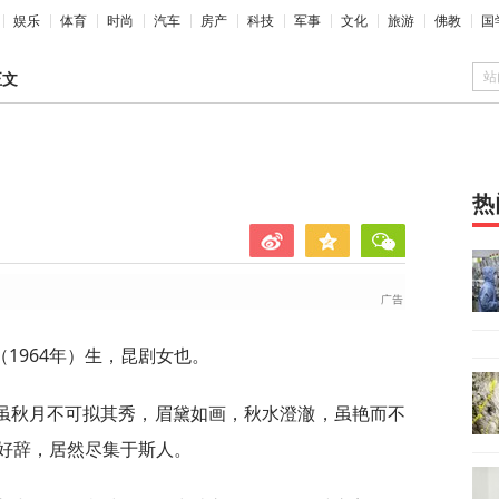
娱乐
体育
时尚
汽车
房产
科技
军事
文化
旅游
佛教
国
站
正文
热
1964年）生，昆剧女也。
虽秋月不可拟其秀，眉黛如画，秋水澄澈，虽艳而不
好辞，居然尽集于斯人。