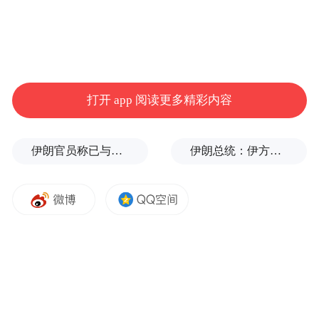
打开 app 阅读更多精彩内容
伊朗官员称已与阿曼就霍尔木兹海峡通行问题明确总体框架
伊朗总统：伊方未在涉谅解备忘录的谈判中作任何让步