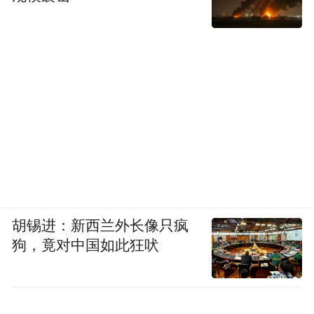
胡锡进：新西兰外长像只疯
狗，竟对中国如此狂吠