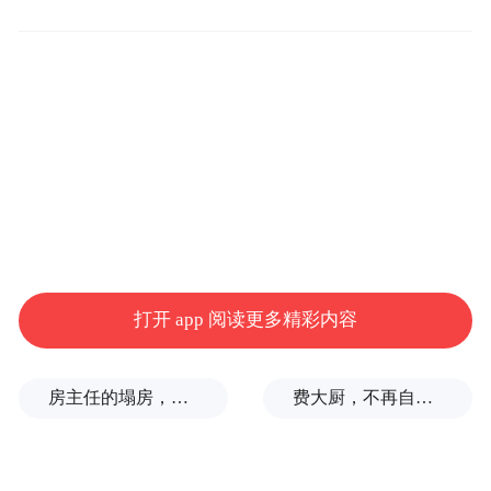
李在明补充道：“与其偏向中日任一方，都不
如寻找各方能够和谐共处的方式；若存在可
能的合作领域，应尽量降低冲突，并在条件
允许的情况下积极发挥斡旋调解作用，这才
是最理想的处理方法。”
“特别声明：以上作品内容(包括在内的视频、图片或音
频)为凤凰网旗下自媒体平台“大风号”用户上传并发
布，本平台仅提供信息存储空间服务。
Notice: The content above (including the videos,
打开 app 阅读更多精彩内容
pictures and audios if any) is uploaded and posted
by the user of Dafeng Hao, which is a social media
platform and merely provides information storage
房主任的塌房，一场“人设露馅”
费大厨，不再自称大王
space services.”