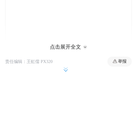
点击展开全文
举报
责任编辑：王虹儒 PX320
他进一步解释称：“无论是个人之间的关系，
还是国与国的关系，都应最大程度地实现共
存、尊重与合作。”他认为，中日韩三方应努
力发现各方的共同点，发掘合作潜力，并在
可能的范围内推动合作，这才是最为妥当
的。