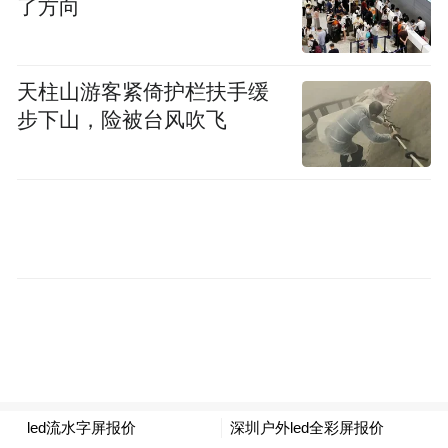
了方向
天柱山游客紧倚护栏扶手缓
步下山，险被台风吹飞