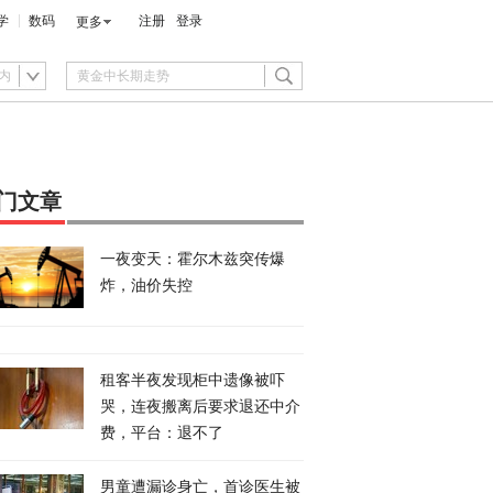
学
数码
注册
登录
更多
内
门文章
一夜变天：霍尔木兹突传爆
炸，油价失控
租客半夜发现柜中遗像被吓
哭，连夜搬离后要求退还中介
费，平台：退不了
男童遭漏诊身亡，首诊医生被