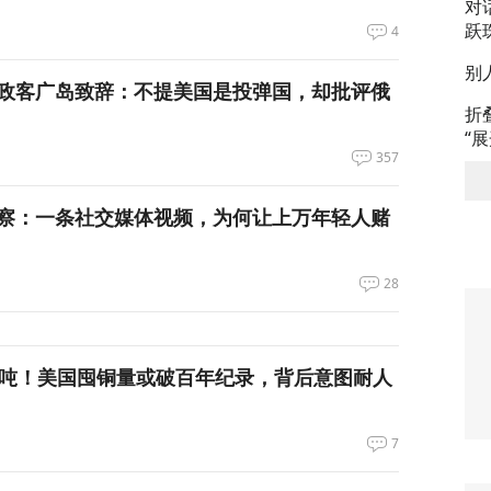
对
跃
4
别
政客广岛致辞：不提美国是投弹国，却批评俄
折
“
357
察：一条社交媒体视频，为何让上万年轻人赌
28
万吨！美国囤铜量或破百年纪录，背后意图耐人
7