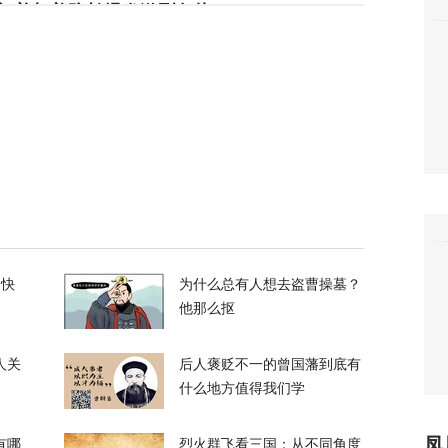
朗普与美防长爆发激烈争执
119
们所有人！”反特朗普右翼密会，拟推卡尔森备
36
长看上你了”，背后有大问题
的快
为什么总有人想去盗曹操墓？
686
他那么抠
人关
后人褒贬不一的曾国藩到底有
什么地方值得我们学
凤
有哪
烈火群飞看三国：从不同角度