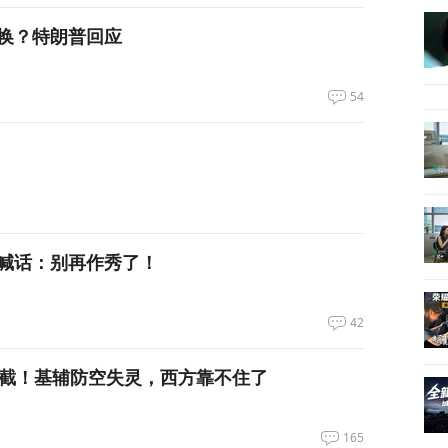
换？特朗普回应
54
喊话：别再作秀了！
42
拦截！基辅防空失灵，西方靠不住了
165