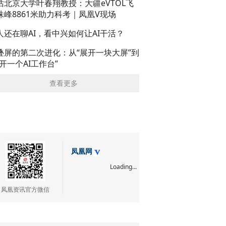
话北京大学叶春翔教授：大疆eVTOL飞
珠峰8861米助力科考｜凤凰V现场
人还在聊AI，看中兴如何让AI干活？
叠屏的第二次进化：从“展开一块大屏”到
展开一个AI工作台”
查看更多
凤凰网
Loading...
凤凰资讯官方微信