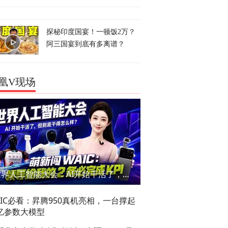
探秘印度国宴！一顿饭2万？
阿三国宴到底有多离谱？
凰V现场
世界人工智能大会：AI开始干活了，但到底干的怎么样？萌新闯WAIC
AIC必看：昇腾950真机亮相，一台撑起
亿参数大模型