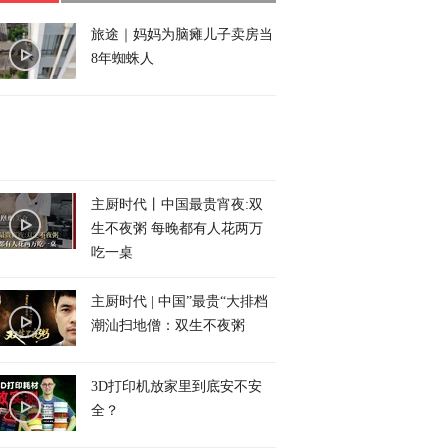
旅途｜妈妈为脑瘫儿子卖房当
8年蜘蛛人
主厨时代丨中国最贵宵夜:双
生不夜粥 每晚都有人花两万
吃一桌
主厨时代 | 中国”最贵“大排档
潮汕扫地僧：双生不夜粥
3D打印机放家里到底安不安
全？