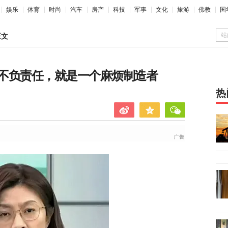
娱乐
体育
时尚
汽车
房产
科技
军事
文化
旅游
佛教
国
站
正文
不负责任，就是一个麻烦制造者
热