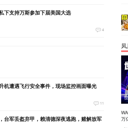
私下支持万斯参加下届美国大选
4
凤
升机遭遇飞行安全事件，现场监控画面曝光
11
W
，台军丢盔弃甲，赖清德深夜逃跑，赌解放军
万