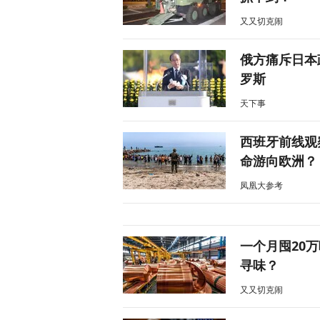
又又切克闹
俄方痛斥日本
罗斯
天下事
西班牙前线观
命游向欧洲？
凤凰大参考
一个月囤20
寻味？
又又切克闹