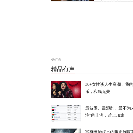
美媒爆料：特
天下事
“他背叛了我
战2028大选
天下事
精品有声
风声丨“冯院
30+女性谈人生高潮：我
风声
乐，和钱无关
最贫困、最混乱、最不为
注”的非洲，难上加难
富有统治权术的雍正到底