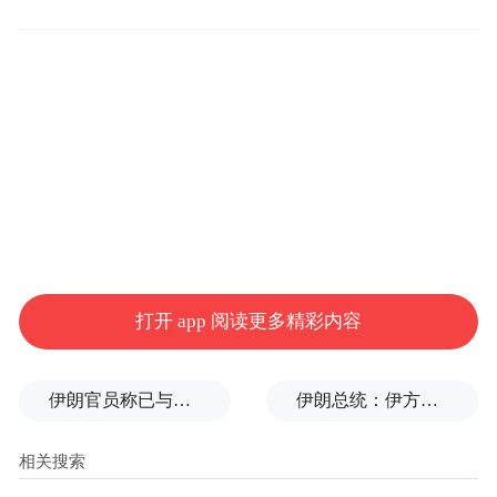
打开 app 阅读更多精彩内容
伊朗官员称已与阿曼就霍尔木兹海峡通行问题明确总体框架
伊朗总统：伊方未在涉谅解备忘录的谈判中作任何让步