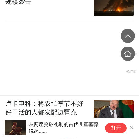
规模袭击
卢卡申科：将农忙季节不好
好干活的人都发配边疆充
军！
从两座突破礼制的古代儿童墓葬
开
打开
说起……
关
述