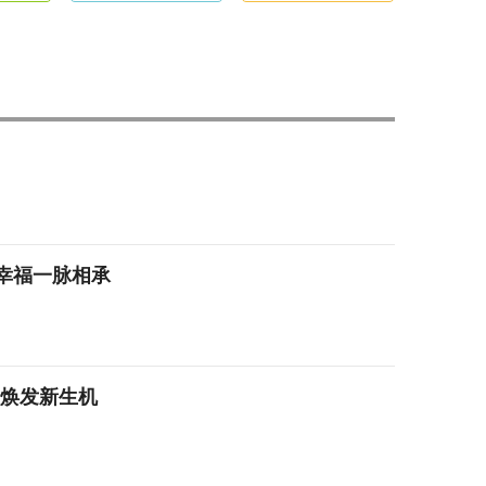
幸福一脉相承
绣焕发新生机