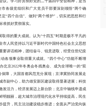
会议。学习好贯彻好党的二十届四中全会精神，是当
全市各级党组织和广大党员干部要深刻领悟“两个确
坚定“四个自信”、做到“两个维护”，切实把思想和行
标准抓好贯彻落实。
展取得的重大成就。认为“十四五”时期是极不平凡的
全市人民坚持以习近平新时代中国特色社会主义思想
重要讲话精神，团结奋斗、锐意进取，经受住世纪疫
动各项事业取得重大成就。“四个中心”功能不断增
办北京2022年冬奥会冬残奥会、成为全球唯一的“双
务保障，大国首都风范充分展现；京津冀协同发展走
城市副中心，助力雄安新区建设取得显著进展；科技
激发活力，经济发展迈上新台阶；北京中轴线申遗成
鲜明靓丽，超大城市治理现代化水平持续提高，民生
步提升，民主法治建设稳步推进；全面从严治党向纵