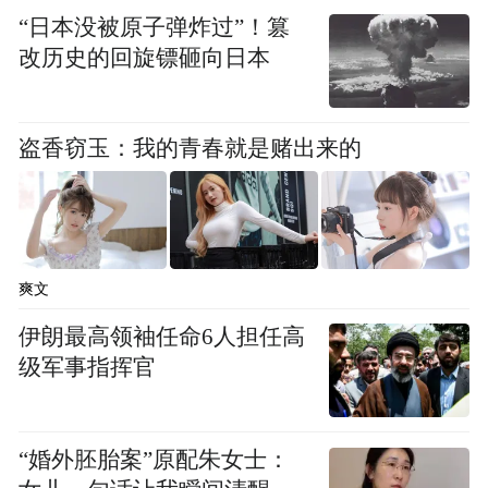
“日本没被原子弹炸过”！篡
改历史的回旋镖砸向日本
盗香窃玉：我的青春就是赌出来的
爽文
伊朗最高领袖任命6人担任高
级军事指挥官
“婚外胚胎案”原配朱女士：