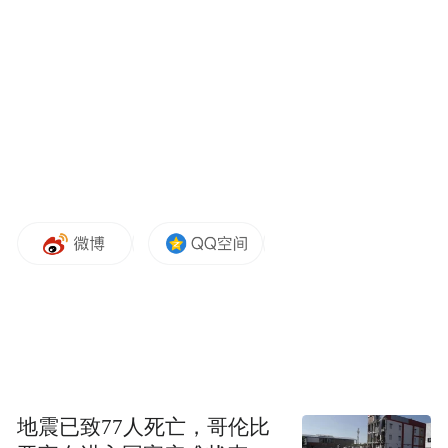
对于特朗普的上述表态，马姆达尼3日向选民
喊话称投票支持科莫就如同投票支持特朗普
一样。“MAGA（让美国再次伟大）运动对安
德鲁·科莫的支持，反映了特朗普认为科莫是
最适合他的市长，而不是最适合纽约市的市
长，也不是最适合纽约市民的市长，而是最
适合美国政府的市长。”
CNN4日称，科莫是民主党长期以来的中坚人
物，2021年他因涉及性丑闻辞职。在民主党
初选中不敌马姆达尼。此次参加纽约市市长
选举，他是以独立候选人的身份参选。34岁
的马姆达尼自称民主社会主义者，目前民调
地震已致77人死亡，哥伦比