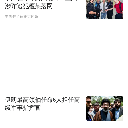
涉诈逃犯檀某落网
中国驻菲律宾大使馆
伊朗最高领袖任命6人担任高
级军事指挥官