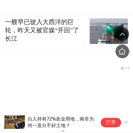
一艘早已驶入大西洋的巨
轮，昨天又被官媒“开回”了
长江
白人持有72%农业用地，南非为
智
打开
何一直分不好土地？
但
“婚外胚胎案”原配朱女士：