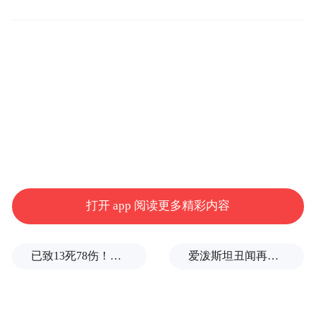
打开 app 阅读更多精彩内容
作为土生土长的纽约人，特朗普3日表示，
“如果马姆达尼赢得纽约市市长选举，我极有
已致13死78伤！这是乌方对俄本土发动的最致命袭击之一
爱泼斯坦丑闻再曝新线索！美国顶级艺术学校爆70起性侵黑幕，近50名成年人被指控
可能不会向我心爱的第一故乡提供联邦资金
——除了法律要求的最低额度之外”。