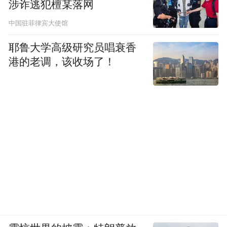
涉诈逃犯檀某落网
中国驻菲律宾大使馆
耶鲁大学高级研究员唱衰香
港的老调，该收场了！