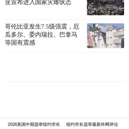
亚宣布进入国家灾难状态
领先科莫。 马姆达尼出生于乌干达，7岁时
随家迁居纽约，父母均为印度裔。他是“美国
民主社会主义者”组织的成员，自2021年起成
哥伦比亚发生7.5级强震，厄
为州议员。在今年6月24日的民主党初选中，
瓜多尔、委内瑞拉、巴拿马
马姆达尼以压倒性的胜利震惊了政治观察人
等国有震感
士。
CNN4日报道称，这场选举不光是决定谁能当
纽约市长，也对民主党发展方向至关重要，
甚至会影响民主党在明年中期选举中的表
现。在重新赢得总统宝座一年后，特朗普第
二任期的首次重大选举考验正通过周二的关
键选举逐步显现。