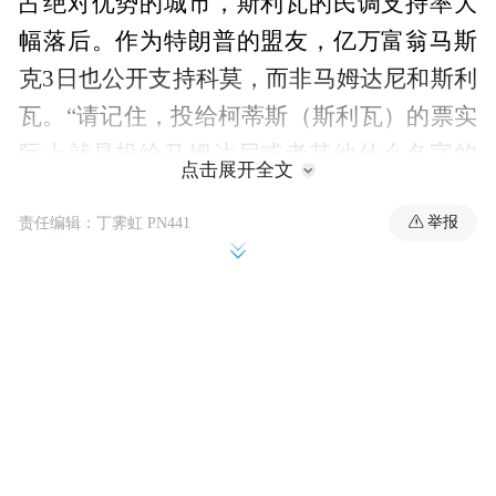
占绝对优势的城市，斯利瓦的民调支持率大
幅落后。作为特朗普的盟友，亿万富翁马斯
克3日也公开支持科莫，而非马姆达尼和斯利
瓦。“请记住，投给柯蒂斯（斯利瓦）的票实
际上就是投给马姆达尼或者其他什么名字的
点击展开全文
票。”马斯克在社交媒体X平台上写道。
举报
责任编辑：丁霁虹 PN441