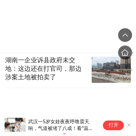
湖南一企业诉县政府未交
地：这边还在打官司，那边
涉案土地被拍卖了
武汉一5岁女娃夜夜呼噜震天
突
打开
响，气道被堵了八成！看“温柔
岁
手术”如何让娃少遭罪