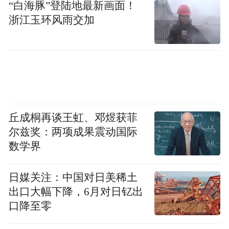
“白海豚”登陆地最新画面！
记者又以买家名义向广东某农生物科技公司
浙江玉环风雨交加
咨询“丁香酚”的用途及危害，该公司称，丁
香酚可用于水产中，短时间麻鱼，防止起
鱼、搬鱼过程鱼鳞碰伤。多名丁香酚卖家均
声称，产品无毒副作用，不会被检测出药
残，“是纯植物提炼，天然无添加，安全高效
稳定。”
丘成桐再谈王虹、邓煜获菲
尔兹奖：两项成果震动国际
上述公司还提醒，一般是2升水兑5毫升丁香
数学界
酚，鱼浸泡后观察半小时，如鱼未安静可再
日媒关注：中国对日美稀土
次补加20ml，直到达到想要的结果。“要注意
出口大幅下降，6月对日钇出
量，运输不能超过1000公里，否则鱼会晕死
口降至零
过去，建议每次麻醉时间为1至2小时。”