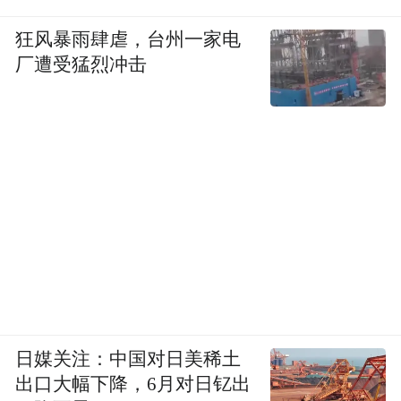
用。“理论上，一类产品是否能合法使用，要
狂风暴雨肆虐，台州一家电
看它是否在政府列出的《水产养殖用药明白
厂遭受猛烈冲击
纸》清单中。”西南地区一家食品质量与标准
研究中心研究员介绍，清单包括黑名单和白
名单，“目前最新版水产养殖的白名单里并未
有丁香酚和MS-222这两类。”
此外，农业农村部、国家卫健委及市监总局
联合发布的《食品安全国家标准管理办法》
中规定了41种兽药最大残留限量。上述渔业
养殖工作人员同样提到，丁香酚和MS-222等
麻醉剂尚未纳入上述管理名单。但治疗失
日媒关注：中国对日美稀土
眠、焦虑的精神类药品地西泮已被明确禁止
出口大幅下降，6月对日钇出
用于麻醉鱼，规定不得检出。