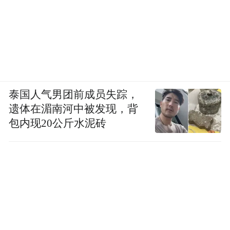
论支撑。”上述文章称。
红星新闻记者 蔡晓仪
编辑 邓旆光
审核 王光东
泰国人气男团前成员失踪，
遗体在湄南河中被发现，背
包内现20公斤水泥砖
“特别声明：以上作品内容(包括在内的视频、图片或音
频)为凤凰网旗下自媒体平台“大风号”用户上传并发
布，本平台仅提供信息存储空间服务。
Notice: The content above (including the videos,
pictures and audios if any) is uploaded and posted
by the user of Dafeng Hao, which is a social media
platform and merely provides information storage
space services.”