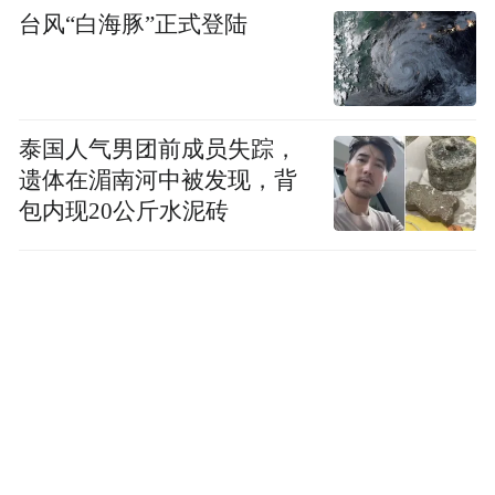
20元/100ml左右，且“量大价优”“一滴鱼全
台风“白海豚”正式登陆
醉”。
在谈及丁香酚是否对人体有害时，上述商家
泰国人气男团前成员失踪，
称，他们对此并不清楚，“卖麻醉剂的说国外
遗体在湄南河中被发现，背
一直在用，是安全合法的，不会被查，也不
包内现20公斤水泥砖
会检出药残。”
国内仅有检测方法出台
尚未明确产品残留剂量标准
丁香酚、MS-222等渔用麻醉剂是否真如商家
所说的安全合法？广东地区一名水产行业研
究员告诉红星新闻，丁香酚为苯丙素类化合