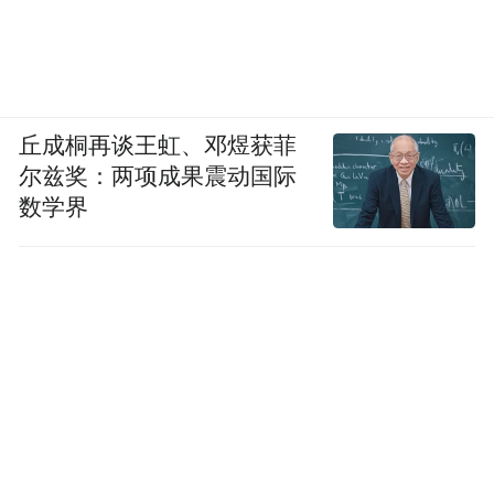
▲渔民起网时泼撒丁香酚麻醉剂
针对供港鱼虾企业是否可以使用丁香酚进行
运输鱼虾，记者以企业身份致电农业农村部
相关渔业养殖部门，工作人员介绍，丁香酚
丘成桐再谈王虹、邓煜获菲
尔兹奖：两项成果震动国际
作为一种食品合成用香料在我国允许使用，
数学界
但作为食用水产品麻醉运输剂目前还没有开
放使用。“国家只规定了丁香酚的检测方法，
但在实际执行过程中没有相关执法依据，尚
未纳入强制检测的范围。也就是说，丁香酚
在水产品中能否使用和残留量多少，在法律
层面处于空白阶段。”
不强制进行药检，并不意味着就可以合法使