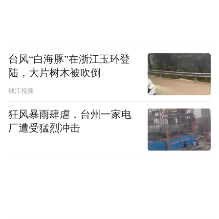
丁香酚等麻醉剂在市场中使用情况如何？10
月份，记者在多个水产批发市场走访发现，
为不影响销售，使用了麻醉剂的鱼产品会在
台风“白海豚”在浙江玉环登
售出前进行换水。一名水产批发商家告诉记
陆，大片树木被吹倒
者：“麻药丁香酚有芳香性味道，一般换水后
钱江视频
会隔两三天再卖，而且鱼要换了水才会醒过
狂风暴雨肆虐，台州一家电
来。”
厂遭受猛烈冲击
上述水产批发商家称，丁香酚麻醉效果好，
至少能减少一成的鱼类在运输过程中受伤死
亡，每车预估可减少损失上千元，但醉鱼成
本只需10元左右。在电商平台，记者统计发
现，宣称可用于麻醉鱼的丁香酚产品价格在