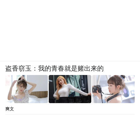
在三年前地西泮被明令禁止后，包括丁香酚
在内的麻醉剂由于效果显著，逐渐占据国内
的渔用麻醉剂市场。但一直以来，涉及到渔
用麻醉剂安全评价、药物残留的研究并不多
见。上述渔业养殖部门工作人员提到，正是
由于目前业界对丁香酚等植物源麻醉剂的安
盗香窃玉：我的青春就是赌出来的
全性研究尚不充分，出台监管措施尚缺乏理
论依据。
2016年，国家农产品现代物流工程技术研究
爽文
中心等单位发表的《鱼用麻醉剂研究进展与
安全性评价》分析了丁香酚、MS-222和其他
麻醉剂的发展情况。该文提到，“当前国内外