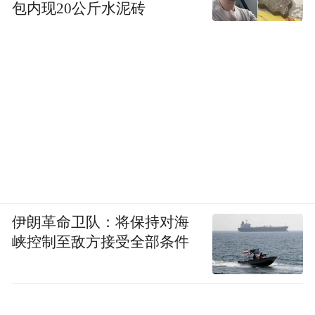
包内现20公斤水泥砖
残留量的测定。
曾参与上述方法起草的检验单位告诉红星新
闻记者，这两个文件都是针对丁香酚残留量
的测定法，未规定此类麻醉剂是否能在水产
品中使用，也未明确丁香酚的残留限量，“是
作为检测方法的指导。”
伊朗革命卫队：将保持对海
峡控制至敌方接受全部条件