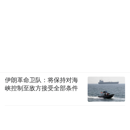
所、上海海洋大学等多部门联合发布《植物
源麻醉剂在鱼类麻醉镇静中的作用研究进
展》一文。文中多名研究者指出，丁香酚被
广泛运用于鱼类麻醉和运输，渔用植物源麻
醉剂虽数量众多，但均为初始研究阶段，局
限于麻醉效果和生理影响研究，距离生产使
用还存在一些问题，如丁香酚常用乙醇助溶
加速药效挥发、食用鱼麻醉后产生芳香性气
伊朗革命卫队：将保持对海
味等。
峡控制至敌方接受全部条件
更重要的一点是，“涉及植物源麻醉剂安全评
价、药物残留等研究较少，未来需要加强在
此方面研究，为相关法律法规的完善提供理