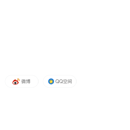
视频截图
运鱼过程添加丁香酚等麻醉剂
有商家称麻药有味会换水再卖
“只需一滴，鱼儿任你摆布。”短视频账号
上，一名渔用麻醉剂商家发布一则视频：渔
民在起网时，往水中泼撒淡黄色液体，随后
活蹦乱跳的鱼就翻起了肚子，变得安静。该
商家称，泼撒的液体是麻药丁香酚，“两盖下
去随便抓，解决各种问题。”
这类产品并不少见。在社交平台上，记者以