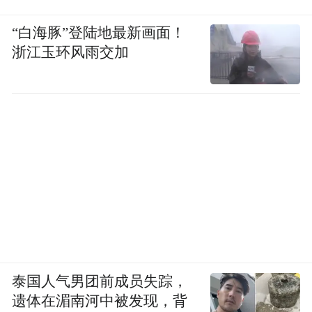
物，可从丁香树、柴桂等植物中提取，一般
“白海豚”登陆地最新画面！
用于食用香精或香水化妆品香精的调配。其
浙江玉环风雨交加
中一类“丁香油水门汀”常见于口腔齿类疾病
治疗，有安抚镇痛作用。
“但用于运输鱼类方面，国内并没有明确规定
——处于既不禁止，也不支持的状态，态度
比较模糊。”上述研究员介绍，2019年和2021
年，市场监管总局和农业农村部陆续发布
《水产品及水中丁香酚类化合物的测定》
（BJS 201908）和《食品安全国家标准水产
品中丁香酚残留量的测定气相色谱-质谱
泰国人气男团前成员失踪，
法》，适用于鱼、虾等水产品及水中丁香酚
遗体在湄南河中被发现，背