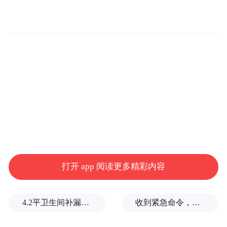
打开 app 阅读更多精彩内容
4.2平卫生间补漏注胶花1.55万，消费者称陷“天价注胶补漏”套路
收到紧急命令，加拿大2万人连夜逃命
▲把活鱼放入麻药桶浸泡后，鱼就被麻醉了 网友