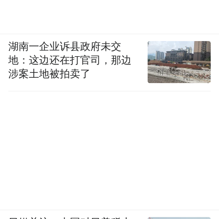
华南地区一农业部门相关负责人告诉红星新
闻，世卫组织食品添加剂专委会建议丁香酚
的人体可接受日摄入量为2.5mg/kg，60kg成
湖南一企业诉县政府未交
年人每天吃150mg以上才可能对身体有害。
地：这边还在打官司，那边
此外丁香酚不耐高温易挥发，通过蒸、煮、
涉案土地被拍卖了
炖等热加工一般可有效去除残留，“只要吃的
鱼没有强烈的芳香味，就不必过于担心。”
关于丁香酚的使用，世界各国的做法并不统
一。据公开资料，丁香酚被用作食品添加
剂，在中国、美国和欧盟等可合法使用。作
为渔用麻醉剂，丁香酚在日本、新西兰、南
非等可合法使用。值得注意的是，上述国家
地区规定，食用鱼须经过一定停药期后方能