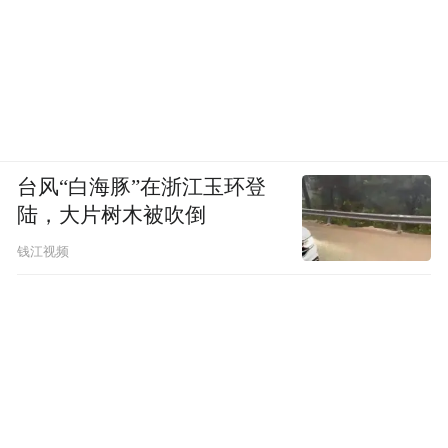
学者多侧重于麻醉效果的研究，安全性研究
得很少。市场中麻醉剂品种多，有些对水产
品或对人类存在安全性隐患。”但具体有何隐
患，文内并未指出。
台风“白海豚”在浙江玉环登
丁香酚用于水产品麻醉有无危害，业内说法
陆，大片树木被吹倒
并不一致。山东省海洋生物研究院胡发文等
钱江视频
人在2017年研究了丁香油和MS-222对大泷六
线鱼幼鱼的麻醉效果，认为丁香酚高效、安
全、价格低廉且不会诱发鱼体产生有毒及突
变物质，被广泛应用于活鱼运输、采卵和手
术等养殖过程和科学试验中。