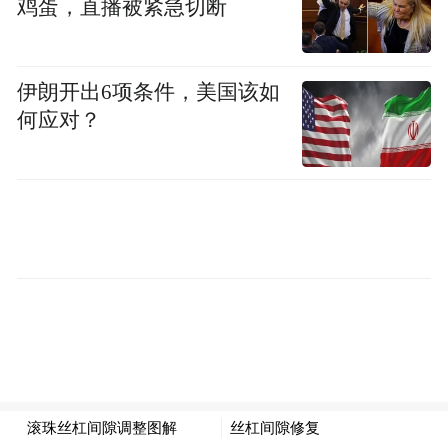
鸡蛋，直播被紧急切断
弹”总攻方案，坚决彻底拔掉“钉子村”、铲除
蚊虫孳生地，巩固来之不易的防控成果。
伊朗开出6项条件，美国该如
10月11日，深圳市市长覃伟中前往南山区，
何应对？
实地督导检查基孔肯雅热疫情防控工作。覃
伟中强调，要锚定“防输入、防扩散、防外
溢、控增量、清存量”目标任务，有力有效推
动各项防控措施落实落细落到位，持续巩固
防控成果；要科学、精准、高效开展消杀灭
蚊行动，坚决铲除蚊虫孳生土壤，从源头上
防控蚊媒传染病。
广州、东莞等地疾控部门就蚊媒传染病防范