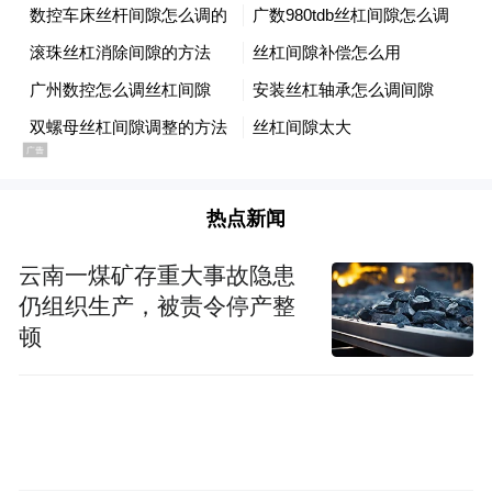
连续发出提醒，佛山等地则持续开展基孔肯
雅热、登革热传染病防控卫生监督检查。东
莞疾控中心微信公众号10月12日发文称，近
期，当地“两热”疫情呈明显上升趋势，10月
仍是白纹伊蚊活动的高峰期，未来2周将是当
地“两热”疫情防控的关键时期。
热点新闻
广东省疾控中心传染病预防控制所所长、传
云南一煤矿存重大事故隐患
染病防控首席专家康敏指出，随着江门市突
仍组织生产，被责令停产整
发公共卫生事件Ⅲ级响应措施持续落实，该
顿
市疫情呈波动下降趋势，但仍在较高水平。
当前广东省仍处于蚊媒活跃期，加之刚刚过
去的国庆中秋假期人员大范围流动，基孔肯
雅热疫情传播扩散风险持续存在，防控工作