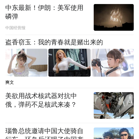
仍不能松劲。
中东最新！伊朗：美军使用
磷弹
基孔肯雅热是由基孔肯雅病毒引起、通过媒
中国经营报
介伊蚊（埃及伊蚊或白纹伊蚊）叮咬传播的
盗香窃玉：我的青春就是赌出来的
一种急性传染病，典型临床表现是发热、关
节痛/关节炎、皮疹。与登革热相比，基孔肯
雅热发热期较短，关节痛更为明显且持续时
间较长。在热带和亚热带地区，基孔肯雅热
爽文
一年四季均可发病。其潜伏期一般是1至12
美欲用战术核武器对抗中
天，通常是3至7天。
俄，弹药不足核武来凑？
瑙鲁总统邀请中国大使骑自