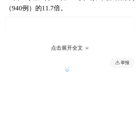
（940例）的11.7倍。
点击展开全文
举报
此轮新增病例中的80.8%(8900例)来自江门
市。7月16日，江门发现首例基孔肯雅热病
例，之后2个月内每周新增基本在个位数。9
月中旬，病例数突然激增至1000多例，当地