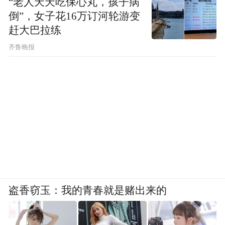
“老人天天吃保心丸，孩子病
倒”，女子花16万订河轮游变
赶大巴拉练
齐鲁晚报
盗香窃玉：我的青春就是赌出来的