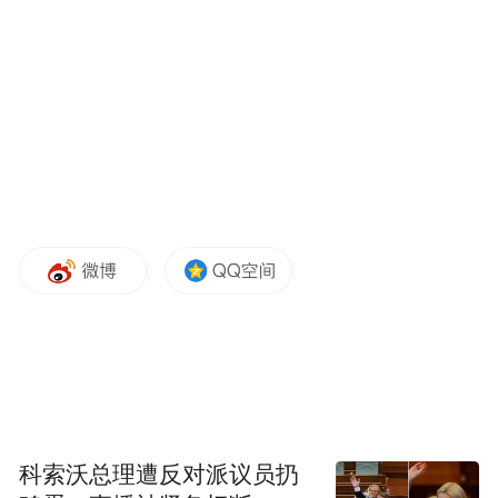
圳、东莞等地的新增病例数也持续上升，其
中，广州从47、68、138例增至201例，深圳
从12、22、81例增至109例，东莞从5、7、
28例增至37例。佛山、潮州、中山、清远、
惠州、茂名、湛江、韶关、梅州、阳江、汕
尾、云浮等地新增病例连续3周上升，其中，
新增量最多的佛山从78、157例增至196例。
一度病例数过百的肇庆，上周新增病例已降
至58例。
长假结束后的10月10-11日，江门市委书记陈
岸明多次指挥调度全市基孔肯雅热疫情防控
工作，强调要坚决贯彻落实广东省委、省政
科索沃总理遭反对派议员扔
府工作部署，按照市指挥部“促下降、防反