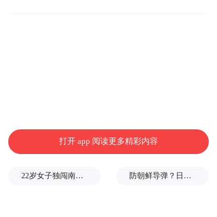
于9月20日启动突发公共卫生事件Ⅲ级响应。
最近3个星期，江门新增病例数已持续显著下
降。
10月4日下午，正值国庆中秋长假期间，珠海
市委书记陈勇主持召开会议，对基孔肯雅热
疫情防控等工作进行再部署、再推动、再落
实。陈勇要求当地各级各部门全力以赴抓细
抓实疫情防控各项工作，并加强与中山、澳
打开 app 阅读更多精彩内容
门等周边城市及横琴粤澳深度合作区的对
接，合力提高防控效能。
22岁女子独闯南太行失联13天，最后轨迹定位已确认
防朝鲜导弹？日本东京拟在东京站地下建“弹道导弹避难所”
珠海紧邻江门，过去4个星期，新增病例数从
7、13、21例增加至53例。同期，广州、深