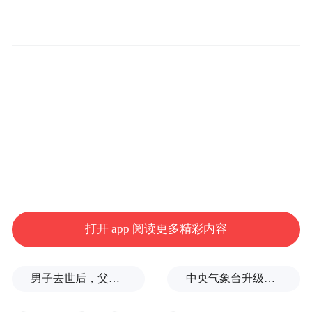
▲被雨水浸泡的玉米地
【稀泥地里抢收】
有大学生被爸妈紧急召回掰玉米
小时是中央民族大学的研究生，他告诉记
者，今年“十一”他被爸妈叫回到河南开封杞
打开 app 阅读更多精彩内容
县的村里，帮家里收玉米。往年家里的玉米
都是依靠机器收割。今年因为连续阴雨天
男子去世后，父母要求对孙子进行亲子鉴定，儿媳拒绝
中央气象台升级发布台风红色预警
气，家里的玉米地地势较低，存了很多水。