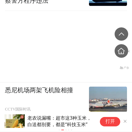
蔡警方程序违法
悉尼机场两架飞机险相撞
CCTV国际时讯
老农说漏嘴：超市这3种玉米，
A
打开
白送都别要，都是“科技玉米”
美