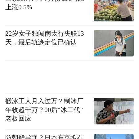
闻采访时表示，“请有烘干需求的农民朋友就
上涨0.5%
近选择烘干，防止粮食霉变。如果当地烘干
资源紧张，请及时与县级农机部门联系，协
22岁女子独闯南太行失联13
调调度。”
天，最后轨迹定位已确认
河南杞县一家粮食烘干中心的负责人刘先生
告诉记者，现在在排队烘干粮食，过去一个
月已经每天加足马力24小时工作。每天要烘
干150吨粮食。现在烘干粮食每斤收费5分
钱。来不及烘干的粮食储存时间只有两三
搬冰工人月入过万？制冰厂
天。
年收超千万？00后“冰二代”
老板回应
另一位收购粮食的农业企业负责人告诉记
者，烘干塔每次工作起来，烘干数量都在数
防朝鲜导弹？日本东京拟在