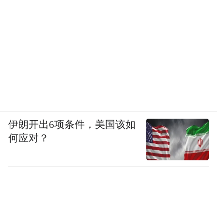
过10公分，有条件可以用风机风扇。果穗收
获的玉米可以用晾架、网箱、玉米墙方式晾
晒，上面盖好防雨布。
据大象新闻报道，根据河南省农业农村厅最
新数据，截至10月3日17时，河南全省秋作物
已收获6054万亩（占51.3%），日进度356万
亩。其中粮食作物已收3758万亩（玉米3089
伊朗开出6项条件，美国该如
万亩、水稻501万亩），花生已收1043万亩。
何应对？
河南全省秋收进度已过半，近期持续阴雨天
气导致土壤偏湿，收获进度放缓。今日降水
多为分散性阵雨且雨量较小，各地正利用降
雨间歇，积极组织抢收晾晒。