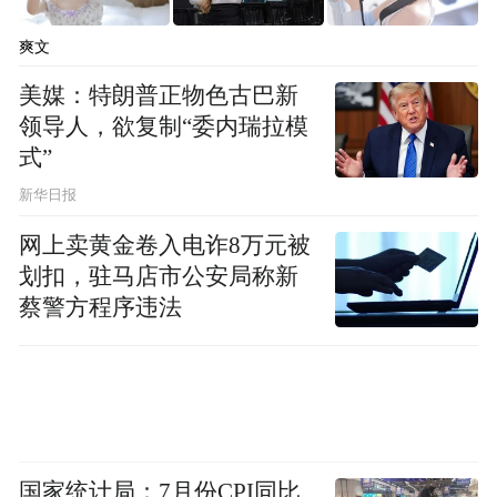
爽文
美媒：特朗普正物色古巴新
领导人，欲复制“委内瑞拉模
式”
新华日报
网上卖黄金卷入电诈8万元被
▲被雨水浸泡的玉米地
划扣，驻马店市公安局称新
蔡警方程序违法
【争分夺秒烘干】
村里的烘干机24小时开足马力
无法晾晒的粮食怎么办？10月2日，河南省农
机农垦发展中心工作人员朱自欣接受大象新
国家统计局：7月份CPI同比