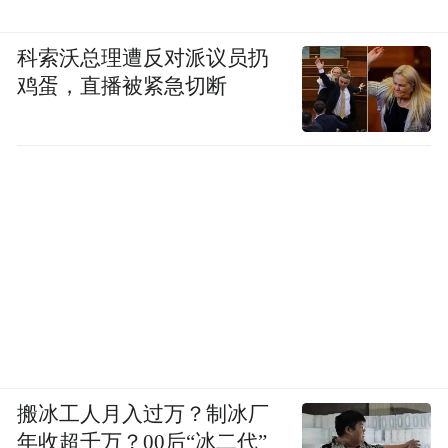
科索沃总理遭反对派议员扔
鸡蛋，直播被紧急切断
搬冰工人月入过万？制冰厂
年收超千万？00后“冰二代”