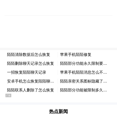
但是来来回回搬玉米，脚底下的泥地都变成
了稀泥，非常容易陷进去，每走一步都不容
易。“网上有人用铁皮盛着玉米，用车轮子绞
绳把铁皮拽出来。这是个好办法。我们现在
也在想各种办法。”
小时介绍，现在当地仍是阴雨天气，收回来
的玉米晾晒也很不容易。只能把一些发霉和
发芽的玉米挑拣出去。
河南周口李先生告诉记者，村里地势低洼的
地方不少玉米地被淹。不仅玉米被淹，花生
地里也有积水的情况。如果收获以后没有及
热点新闻
时晾干就可能发芽或发霉。今年的湿玉米大