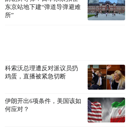
十吨，没有农户单独拿粮食来烘干，都是收
东京站地下建“弹道导弹避难
所”
购的粮食拿来烘干，现在也已经连续工作。
最近半个月，在河南农业农村厅的公众号“河
南三农”已经发布了多条阴雨天收粮和烘干储
粮的提醒与技术指导，以及2900个粮食烘干
中心（点）、4959台粮食烘干机的分布情
科索沃总理遭反对派议员扔
况。“河南三农”发布的专家提醒称，连阴雨
鸡蛋，直播被紧急切断
状态对玉米收获造成很大影响，天气一旦晴
好要调集履带式收割机进地里收获，用烘干
伊朗开出6项条件，美国该如
设施将玉米籽粒烘干到水分含量14%以下。
何应对？
如果没有条件进行烘干可以对玉米籽粒进行
场院晾晒或到大棚下面晾晒，铺放厚度不超