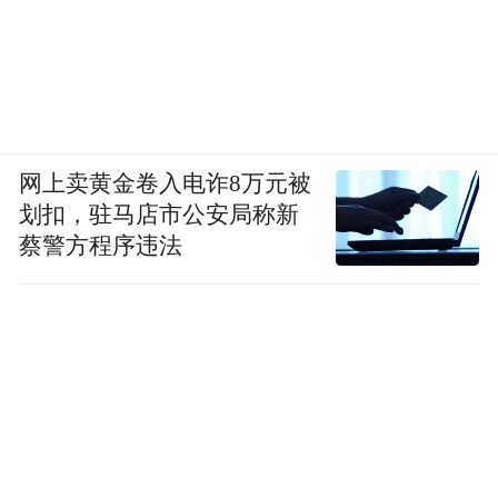
红星新闻首席记者 吴阳
编辑 包程立
审核 任志江
网上卖黄金卷入电诈8万元被
“特别声明：以上作品内容(包括在内的视频、图片或音
划扣，驻马店市公安局称新
频)为凤凰网旗下自媒体平台“大风号”用户上传并发
蔡警方程序违法
布，本平台仅提供信息存储空间服务。
Notice: The content above (including the videos,
pictures and audios if any) is uploaded and posted
by the user of Dafeng Hao, which is a social media
platform and merely provides information storage
space services.”