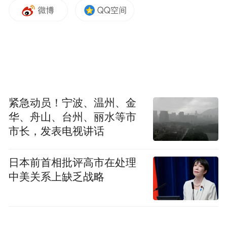
降雨持续了半个月，即使农田有排水功能现
在也吃不消，低洼地方的水排不干净。农田
持续浸泡，土质松软，收割机、拖拉机都开
不到田间。
小时说，现在只有全家5口人齐上阵，穿上胶
紧急动员！宁波、温州、金
鞋，换上旧衣服，蹚着水进到田里。采收的
华、舟山、台州、丽水等市
时候，直接把玉米外皮剥掉，放进桶里，然
市长，发表电视讲话
后集中装进化肥袋，背到路边。因为土质，
田间道路非常容易陷车，农用车也无法运
日本前首相批评高市在处理
输。
中美关系上缺乏战略
小时说，自己家的玉米地积水到小腿肚。周
边有的农田积水更深。虽然积水到小腿肚，