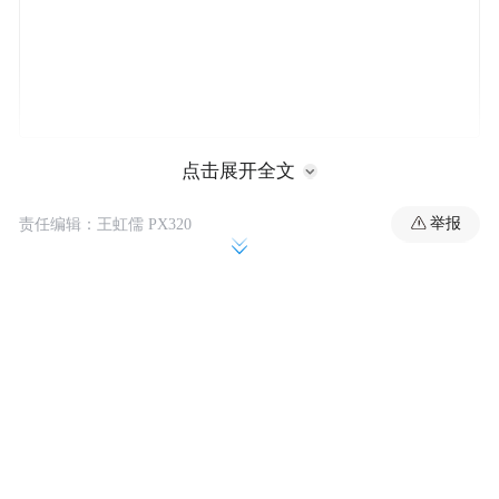
网传照片显示，一辆劳斯莱斯闪灵轿车停在
点击展开全文
公路上，车身损毁严重，安全气囊弹出。车
举报
责任编辑：王虹儒 PX320
外人员疑似知名车评人陈震。记者对比该车
的车牌号，与此前媒体曝光的车评人陈震的
车辆为同一号牌。有网友称，该事故发生在
北京万寿路。