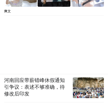
爽文
由于并非在风眼中心直接测量，专家推断“桦
加沙”的实际中心最低气压可能在890至895百
河南回应带薪错峰休假通知
这表明其巅峰强度曾一度逼近历史
帕之间，
引争议：表述不够准确，待
顶级水平。然而，进入南海后，受海水温度
修改后印发
下降、冷空气卷入等因素影响，强度逐步减
弱。