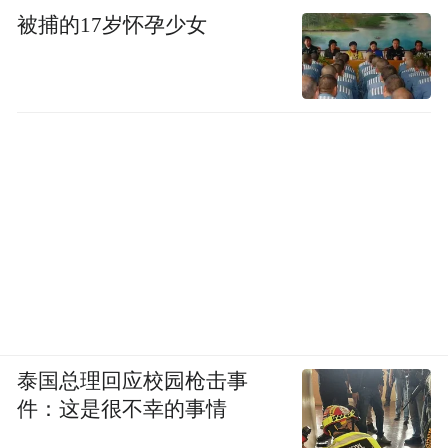
被捕的17岁怀孕少女
而“桦加沙”则选择从中部直接穿过巴士海
峡，避开了主要陆地，因此其势力有增无
减，维持了更强的登陆前强度，预计登陆强
度将达到强台风上限甚至接近超强台风级，
泰国总理回应校园枪击事
整体威力被认为可能略超“山竹”。
件：这是很不幸的事情