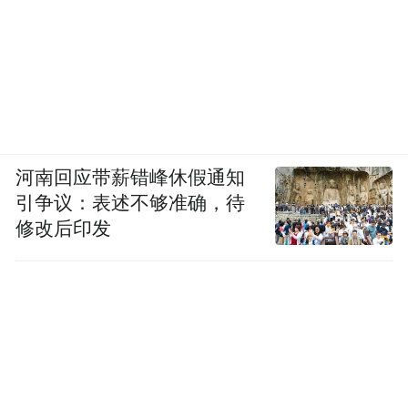
涝。
同时，强降雨可能诱发城市积涝、山洪、泥
因此，两地居
石流和山体滑坡等次生灾害。
民需提前做好门窗加固、储备应急物资，并
密切关注官方发布的预警信息，必要时服从
河南回应带薪错峰休假通知
指挥，及时撤离危险区域。
引争议：表述不够准确，待
修改后印发
科学防御，静待风过天晴
至截稿前最新消息，台风“桦加沙”的中心，