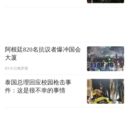
最后，其自身低层辐合与高层辐散流出均非
常强劲，形成了高效的内部动力循环，使其
阿根廷820名抗议者爆冲国会
大厦
得以在短时间内完成强度跃升。
RT今日俄罗斯
泰国总理回应校园枪击事
件：这是很不幸的事情
破除“地球最强”谣言：科学审视“桦加沙”的
真实强度