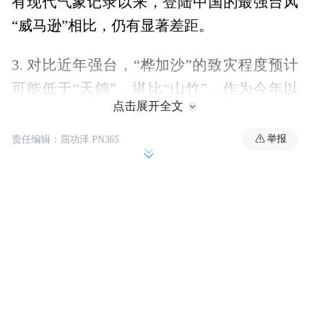
有现代气象记录以来，登陆中国的最强台风
“威马逊”相比，仍有显著差距。
3. 对比近年强台，“桦加沙”的致灾程度预计
可能低于“天鸽”，堪比“山竹”。作为今年以
点击展开全文
来影响中国特别是珠三角地区的最强台风，
强度和致灾潜力依然巨大，必须高度重视。
举报
责任编辑：屈功泽 PN365
愿所有身处影响区域的人们平安顺遂，也致
敬每一位坚守在防台一线的工作人员。
作者丨唐驳虎
2025年第18号台风“桦加沙”（Ragasa），其
名称由菲律宾提供，在他加禄语中意为“快速
自生成以来便展现出惊人
移动”，恰如其名，