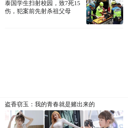
泰国学生扫射校园，致7死15
伤，犯案前先射杀祖父母
相比之下，“桦加沙”虽在南海仍属超强台风
范畴，但与“威马逊”仍有显著差距。
值得注意的是，9月21日下午，一个位于菲律
宾东北部海域的气象浮标在“桦加沙”风眼边
缘测得了900.3百帕的海平面气压，这是自
2016年超强台风“莫兰蒂”之后，西北太平洋
地区实测到的最低海平面气压。
盗香窃玉：我的青春就是赌出来的