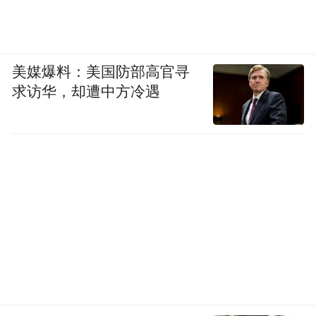
衡量台风强度的核心指标之一是中心最低气
美媒爆料：美国防部高官寻
压，数值越低，代表台风越强。
求访华，却遭中方冷遇
有现代气象记录以来，登陆中国的最强台风
是2014年第9号台风“威马逊”。它于当年7月
18日在海南文昌登陆时，中心附近最大风力
高达70米/秒（17级以上），中心最低气压低
至890百帕，这一纪录至今未被打破。