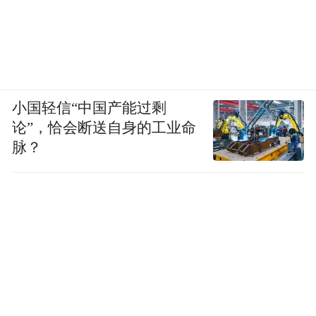
小国轻信“中国产能过剩
论”，恰会断送自身的工业命
广东台风史上的“风王”：从“Sally”到“山竹”
脉？
的深刻记忆
历史上，广东作为台风频繁登陆的省份，曾
多次遭受强台风的正面冲击。1996年第15号
台风“Sally”在湛江登陆，中心附近最大风速
达每秒55米（16级），中心最低气压为935百
帕，给湛江全市造成重创，港口设施、舰艇