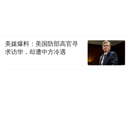
进入21世纪后，2018年的“山竹”虽以14级强
度登陆台山，但其庞大的环流系统横扫珠三
角，给深圳带来前所未有的考验，全市倒伏
树木超1.1万棵，15万户居民一度停电；
美媒爆料：美国防部高官寻
2017年的“天鸽”则以14级强度直击珠海市
求访华，却遭中方冷遇
这些历史案例表明，
区，造成严重风暴潮。
每一次强台风的来袭都对广东的防灾体系构
成严峻挑战。
与“山竹”等近年强台全面对比：路径神似，