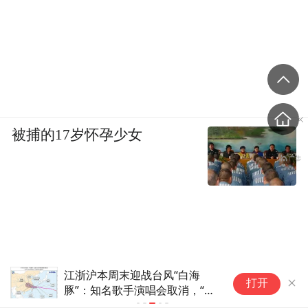
被捕的17岁怀孕少女
江浙沪本周末迎战台风“白海
国家防总、
打开
豚”：知名歌手演唱会取消，“爱
防汛防台风
达·魔都号”邮轮提前返航