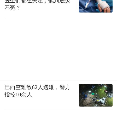
医生们都在关注，他到底冤
不冤？
巴西空难致62人遇难，警方
1969年7月28日，6903号台风“Viola”以16级
指控10余人
风力和48米/秒的最大持续风速登陆惠来，引
发潮汕地区大范围风暴潮，导致牛田洋围垦
区被淹，造成重大人员伤亡。