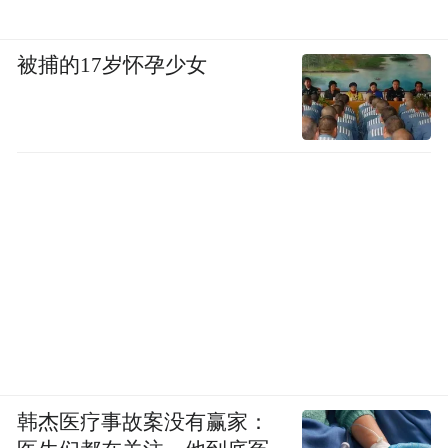
乃至空军新到的苏-27战机均遭严重破坏。
被捕的17岁怀孕少女
韩杰医疗事故案没有赢家：