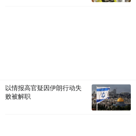
与2017年第13号台风“天鸽”（登陆珠海市
区，14级）相比，“桦加沙”强度相当，但其
风圈范围更大。其七级风圈半径达340-480公
里，十级风圈半径160-200公里，十二级风圈
半径80-120公里，意味着影响范围更广，破
坏力分布更分散但持续时间更长。
综合来看，“桦加沙”的致灾程度预计将介于
“天鸽”与“山竹”之间，甚至可能更强，是深
以情报高官疑因伊朗行动失
圳、香港等地近十年来面临的最严峻的台风
败被解职
考验之一。