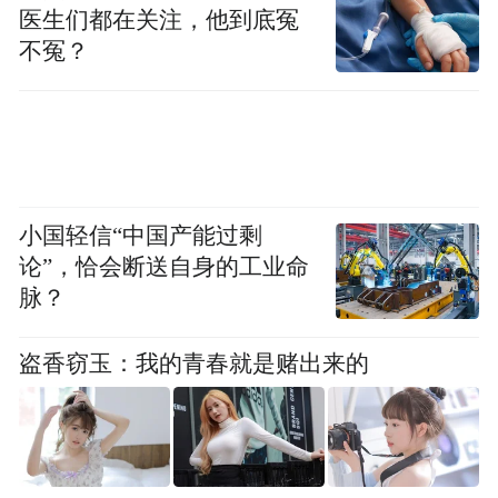
至25公里的速度向西偏北方向移动，预计将
医生们都在关注，他到底冤
于9月24日中午到晚上在广东珠海到湛江一带
不冤？
沿海登陆，登陆强度预测为台风级或强台风
级（13-15级，40-48米/秒），随后转向偏西
方向移动并逐渐减弱。
小国轻信“中国产能过剩
论”，恰会断送自身的工业命
脉？
盗香窃玉：我的青春就是赌出来的