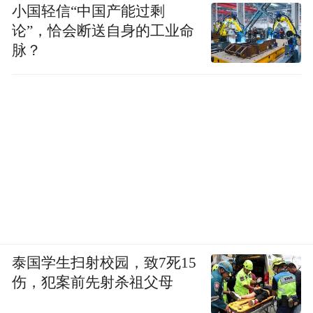
小国轻信“中国产能过剩
论”，恰会断送自身的工业命
预计，“桦加沙”将以每小时20-25公里的速度
脉？
向西偏北方向移动，将于24日中午到晚上在
广东台山到湛江一带（最有可能是阳江到茂
名一带）沿海登陆（台风级或强台风级，13-
15级，38-48米/秒），登陆后强度逐渐减
弱。
面对这场秋台风的严
风雨无情，人间有防。
峻考验，科学的预警、周密的部署和全民的
配合是抵御灾害最坚固的堤坝。
愿所有身处
泰国学生扫射校园，致7死15
影响区域的人们平安顺遂，安然度过风雨；
伤，犯案前先射杀祖父母
也致敬每一位坚守在防台一线的工作人员，