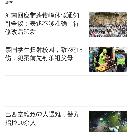
爽文
河南回应带薪错峰休假通知
引争议：表述不够准确，待
“桦加沙”的迅猛增强，是多种有利条件叠加
修改后印发
的结果。
首先，其生成和行进区域的海温超
泰国学生扫射校园，致7死15
过29℃，且暖水层深厚，为台风提供了充沛
伤，犯案前先射杀祖父母
的热能。
其次，来自热带辐合带的西南季风与偏东气
流在此交汇，输送了异常充足的水汽，极大
地促进了台风内部对流活动的持续发展。
巴西空难致62人遇难，警方
再者，其所经区域垂直风切变较弱，高低空
指控10余人
风向风速差异小，有利于台风保持紧密的“暖