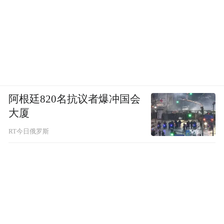
防灾减灾进行时：珠三角严阵以待，聚焦深
港应对
随着“桦加沙”的步步逼近，防御工作已全面
展开。
广东多地已启动应急响应，佛山、茂
阿根廷820名抗议者爆冲国会
名、珠海等珠三角沿线城市宣布实施“五停”
大厦
（停课、停工、停产、停运、停业）措施。
RT今日俄罗斯
广州于9月22日晚发布通知，要求全市中小学
及幼儿园于23日起停课。