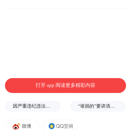
的增强速度。
9月18日20时，它在菲律宾马尼拉偏东约
1320公里的西北太平洋洋面上正式被认定为
热带风暴级。仅仅两天后，即9月20日早晨，
其强度已跃升至台风级，中心附近最大风力
达到12级（33米/秒）。
打开 app 阅读更多精彩内容
因严重违纪违法，金融监管总局原局长李云泽被罢免全国人大代表
“谁捐的”要讲清楚，爱心不能被截胡