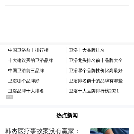
“桦加沙”强势登场：一场典型的秋季超强台
风
截至9月23日15时，“桦加沙”中心位于广东省
阳江市东偏南方向约550公里的南海北部海面
上，继续维持17级（58米/秒）的超强台风级
强度，中心最低气压为920百帕（hPa，与
MBAR等同）。
热点新闻
根据最新预报路径，“桦加沙”将以每小时20
韩杰医疗事故案没有赢家：