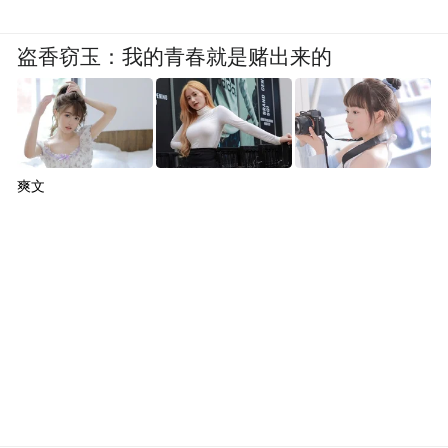
强度略胜一筹
盗香窃玉：我的青春就是赌出来的
“桦加沙”常被拿来与2018年第22号台风“山
竹”相比较。两者不仅生成时间相近（均为9
月中旬），路径也高度相似——均源于菲律
宾以东，向西穿越巴士海峡进入南海，最终
爽文
目标直指粤西沿海。
然而，一个关键区别在于，“山竹”在穿越吕
宋岛北部时，因地形摩擦而受到削弱，登陆
广东台山时强度已降至14级（45米/秒）的强
台风级。