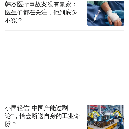
韩杰医疗事故案没有赢家：
虽然正面登陆点位于粤西（电白至台山一带
医生们都在关注，他到底冤
概率最高），但深圳与香港因地处台风危险
不冤？
半圆（右半圆），风力将显著增强，普遍会
出现8-9级以上阵风，沿海及岛屿地区阵风可
达12-14级甚至更高。
小国轻信“中国产能过剩
论”，恰会断送自身的工业命
脉？