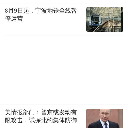
8月9日起，宁波地铁全线暂
停运营
美情报部门：普京或发动有
限攻击，试探北约集体防御