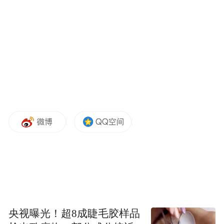
邱垂正 台媒资料图
同日，中国驻美使馆发言人回应表示，中方
“愿以最大诚意和最大努力实现与台湾地区的
和平统一”。他同时强调：“中方将采取一切
必要措施捍卫国家主权和领土完整，坚决反
对‘台独’分裂和外部干涉。”
针对台当局相关部门负责人近日在外事场合
央视曝光！超8成睫毛胶样品
的言论，国务院台办发言人陈斌华10日曾回