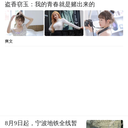
盗香窃玉：我的青春就是赌出来的
爽文
8月9日起，宁波地铁全线暂