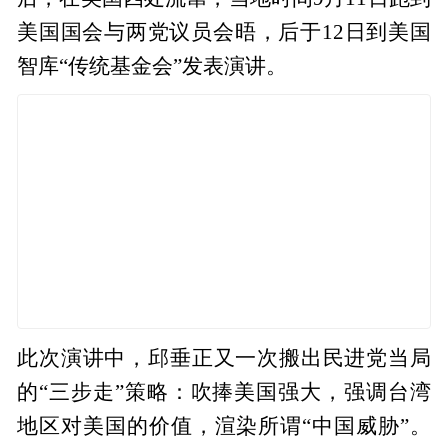
美国国会与两党议员会晤，后于12日到美国
智库“传统基金会”发表演讲。
此次演讲中，邱垂正又一次搬出民进党当局
的“三步走”策略：吹捧美国强大，强调台湾
地区对美国的价值，渲染所谓“中国威胁”。