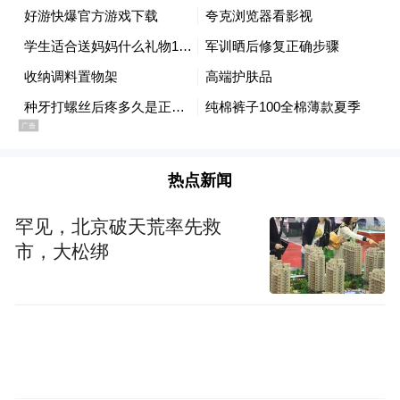
力、自寻绝路。“台独”是绝路，外人靠不
住，统一挡不住。我们有坚定意志、坚强决
心、强大能力，粉碎一切“台独”分裂行径和
外来干涉，维护国家主权和领土完整。
对于邱垂正称“维持台海和平稳定现状符合台
热点新闻
美共同利益”，陈斌华表示，我们坚决反对美
国与中国台湾地区进行任何形式的官方往
罕见，北京破天荒率先救
市，大松绑
来，这一立场是一贯的、明确的。敦促美方
恪守一个中国原则和中美三个联合公报规
定，不向“台独”分裂势力发出任何错误信
号，不为其提供任何政治表演的舞台。
陈斌华说，世界上只有一个中国，台湾是中