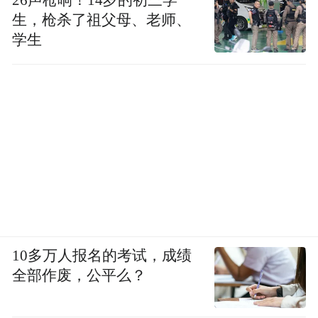
生，枪杀了祖父母、老师、
学生
10多万人报名的考试，成绩
全部作废，公平么？