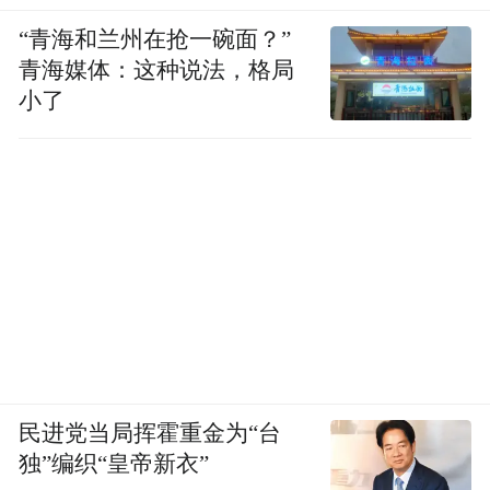
“青海和兰州在抢一碗面？”
青海媒体：这种说法，格局
小了
民进党当局挥霍重金为“台
独”编织“皇帝新衣”