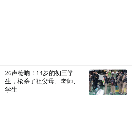
26声枪响！14岁的初三学
生，枪杀了祖父母、老师、
学生