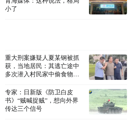
青海媒体：这种说法，格局
Notice: The content above (including the videos,
小了
pictures and audios if any) is uploaded and posted
by the user of Dafeng Hao, which is a social media
platform and merely provides information storage
space services.”
重大刑案嫌疑人夏某钢被抓
获，当地居民：其逃亡途中
多次潜入村民家中偷食物被
发现
专家：日新版《防卫白皮
书》“贼喊捉贼”，想向外界
传达三个信号