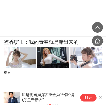
盗香窃玉：我的青春就是赌出来的
爽文
涉台问题，特朗普的教训还没吃
赖
打开
够
与
亡