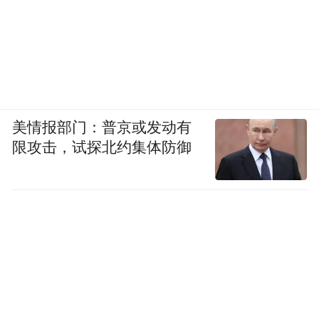
美情报部门：普京或发动有
限攻击，试探北约集体防御