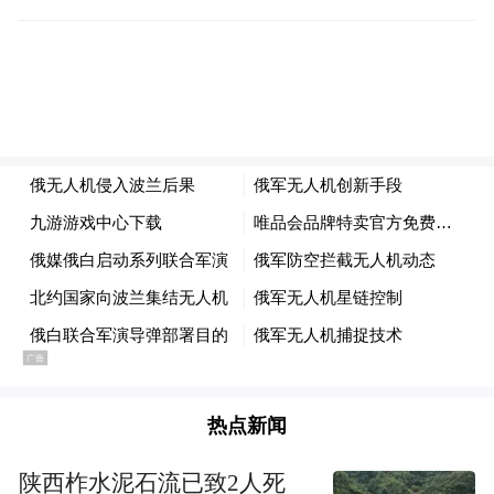
里。俄外交部10日称，俄国防部发布的事实
驳斥了波方再次散布旨在加剧乌克兰危机的
谣言。
俄“news.ru”新闻网10日报道称，波兰等北约
国家炒作所谓俄无人机入侵事件，或与“西
部-2025”联合军演有关，该军演使北约国家
感到紧张。据俄塔斯社报道，“西部-2025”联
合军演将于本月12日至16日在白俄罗斯境内
举行。演习的主题是运用军队集群以确保联
盟国家的军事安全，演习参与者还将演练核
武器以及“榛树”导弹的使用准备。
热点新闻
波兰总理图斯克9日称，由于俄白军演，波兰
陕西柞水泥石流已致2人死