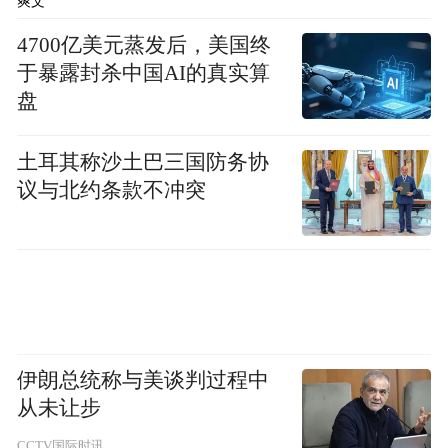
境摩擦以及随之而来的制裁与外交博弈。未
爽文
来几周，北约的表态与军力部署将是观察局
4700亿美元蒸发后，美国终
势走向的关键。
于暴露封杀中国AI的真实算
盘
俄《观点报》10日分析称，波兰、乌克兰等
国将无人机事件渲染为“俄罗斯侵略”，是“精
土耳其称沙土巴三国防务协
议与北约条款不冲突
心准备的挑衅行为”，同时叠加“西部-2025”
联合军演，或是为了将北约卷入冲突，并加
大对俄的施压力度。
“特别声明：以上作品内容(包括在内的视频、图片或音
频)为凤凰网旗下自媒体平台“大风号”用户上传并发
布，本平台仅提供信息存储空间服务。
伊朗总统称与美谈判过程中
Notice: The content above (including the videos,
从未让步
pictures and audios if any) is uploaded and posted
by the user of Dafeng Hao, which is a social media
CCTV国际时讯