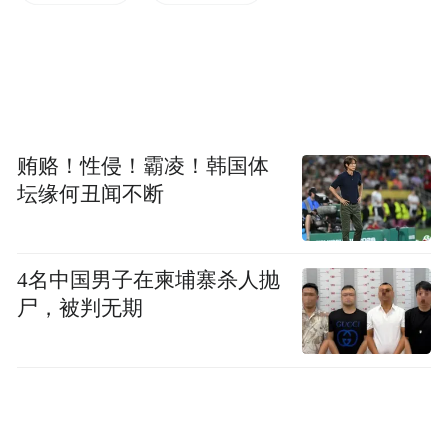
务院此前称，约有1万名美军驻扎在波兰。
欧洲多国政要在第一时间表态，法国总统马
克龙和英国首相斯塔默以及德国总理默茨均
谴责俄罗斯“行为鲁莽”。乌克兰总统泽连斯
贿赂！性侵！霸凌！韩国体
基则呼吁建立覆盖欧洲的联合防空体系。北
坛缘何丑闻不断
约秘书长吕特称，北约的应对行动“非常成
功”，目前正在对局势进行全面评估，并将密
切监测东部局势，防空系统始终处于待命状
4名中国男子在柬埔寨杀人抛
态。
尸，被判无期
对于波兰的指控，俄国防部10日回应称，俄
军并未计划攻击波兰境内目标，此次所谓“越
过波兰边境的无人机”最大航程不超过700公