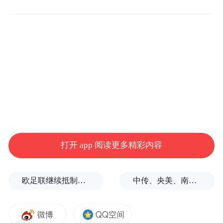
10日当天，波兰总统纳夫罗茨基与美国总统
特朗普通话。纳夫罗茨基称：“今日的会谈印
证了盟友间的团结。”美国有线电视新闻网
打开 app 阅读更多精彩内容
（CNN）称，特朗普表现出了“一定程度”的
困惑。在与纳夫罗茨基通话前，特朗普在社
欧足联继续抵制世界杯，因凡蒂诺能熬到“点球大战”吗？
中传、央美、南艺等多所高校部分专业取消艺考
交媒体上发帖称：“俄罗斯的无人机怎么会侵
犯波兰领空？又来了！”CNN还提到，美国国