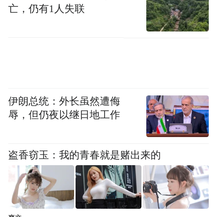
亡，仍有1人失联
11日将完全关闭与白俄罗斯的边界，包括铁
路口岸。波兰内政和行政部长凯尔温斯基11
日称，目前将无限期关闭波白边境。波兰国
防部副部长托姆奇克透露称，为应对俄白联
合军演，未来几天内，波兰在东部边境部署
的士兵数量将从目前的约1万人增至4万人。
伊朗总统：外长虽然遭侮
辱，但仍夜以继日地工作
尽管CNN称，此次无人机拦截行动是俄乌冲
突爆发以来北约“首次开火”，俄方或借该事
件“试探北约的决心”，但分析人士认为，北
盗香窃玉：我的青春就是赌出来的
约与俄罗斯直接爆发全面战争的可能性仍然
有限，原因在于一旦失控，代价将极其高
昂，相较于“开打”，未来更可能出现的是边