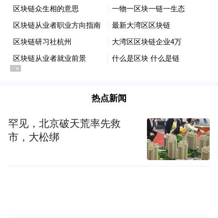
案例三 湖北省孝感市参保人邱某、柯某利用
门诊慢特病待遇倒卖医保药品骗保案
2022年10月18日，湖北省孝感市云梦县医保
部门在日常检查工作中，发现云梦县中医院
门诊慢特病患者邱某、柯某的门诊购药报销
热点新闻
金额异常偏高。医保部门立即对该异常情况
罕见，北京破天荒率先救
开展深入分析研判，并将相关线索移送公安
市，大松绑
机关侦办。经查，邱某、柯某以非法占有为
目的，利用自身门诊慢特病医保待遇，虚开
器官移植抗排异药品，并将这些药品进行倒
卖，致使医保基金遭受重大损失。其中，邱
某涉案金额达181823.75元，柯某涉案金额为