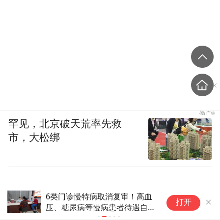
罕见，北京破天荒率先救
市，大松绑
6类门诊慢特病取消复审！高血
本周六起北
打开
压、糖尿病等慢病患者待遇自动
构
续期