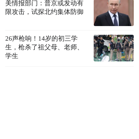
美情报部门：普京或发动有
限攻击，试探北约集体防御
2025年4月，吉林省白城市镇赉县医保局依托
大数据分析发现城乡居民医保参保人骗保案
件，涉事人高某将第三人已支付的医疗费用
26声枪响！14岁的初三学
纳入医保重复报销，涉嫌骗取医保基金。镇
生，枪杀了祖父母、老师、
学生
赉县医保局立即启动专项核查，经调查核
实，高某于2022年7月2日因交通事故住院，
医疗费用已由肇事方支付，不符合医保报销
条件。但高某隐瞒第三方赔付事实，前往镇
赉县医疗保险经办中心申请报销，违规套取
医保基金27394.69元。镇赉县医保局依据
《中华人民共和国社会保险法》第三十条第
二款规定，已责令高某退回套取的医保基金