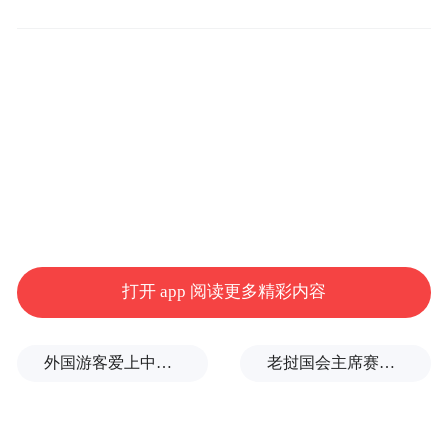
支付购药款169025.00元。案发后，李某、王
某及提供医保账户信息的参保人被公安机关
依法刑事拘留，继参保人陆续退赃后，李某
退回涉案剩余赃款22495.63元，王某退回赃
款91820.63元。2025年3月，深圳市南山区人
民法院以诈骗罪判处李某有期徒刑2年4个
月、处罚金6000元，以掩饰、隐瞒犯罪所得
罪判处王某有期徒刑1年6个月、处罚金5000
打开 app 阅读更多精彩内容
元。
外国游客爱上中国旅拍、汉服和美甲
老挝国会主席赛宋蓬逝世