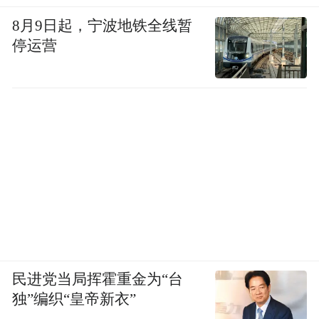
27394.69元。目前，案件已移送公安机关进
8月9日起，宁波地铁全线暂
一步侦办。
停运营
案例七 天津市参保人张某冒名就医骗保案
2025年2月，天津市医保部门在与公安机关深
化行刑衔接、共同研判线索时发现，参保人
员张某存在冒用他人医保卡看病就医的违法
行为。经查，张某近一年内时常感觉身体不
适，为规避商保等待期而心存侥幸，她利用
朋友的医保卡开展门诊检查、办理住院、实
施手术等看病就医活动。由于张某与其朋友
民进党当局挥霍重金为“台
年龄相仿、相貌相似，就诊医疗机构医护人
独”编织“皇帝新衣”
员并未发现端倪，从而骗取医保基金支付医