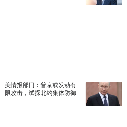
疗费用11284.99元。天津市医保部门依据
《医疗保障基金使用监督管理条例》，责令
张某退回违规使用医保基金11284.99元，处
罚款22569.98元，并暂停其医疗费用联网结
算2个月。目前，该案件正与公安机关进一步
衔接中。
医保基金安全关乎每一位参保人的切身利
益，欺诈骗保行为不仅破坏医疗保障制度公
美情报部门：普京或发动有
平，更会让真正需要帮助的人“救命钱”受
限攻击，试探北约集体防御
损。国家医保局在此郑重提醒：广大参保人
务必遵守医保法律法规，切勿因一时贪念触
碰法律红线。各级医保部门将持续加大监管
力度，依托药品追溯码等技术手段，深化多