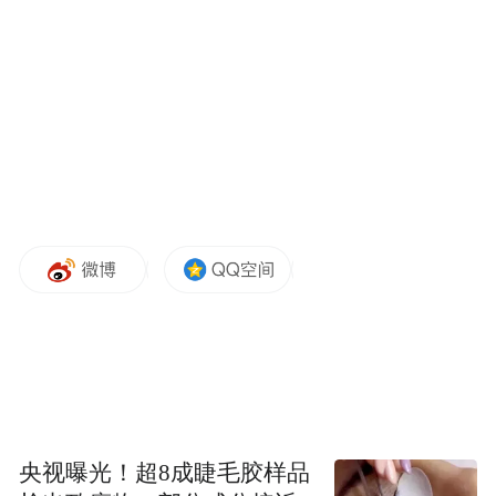
案例二 北京市药贩子于某夫妻倒卖医保药品
骗保案
2024年，北京市医保部门在协同公安机关打
击倒卖医保“回流药”犯罪团伙专项行动中，
通过大数据筛查发现异常数据并将目标锁定
为外地来京务工人员于某、王某夫妻。2024
年12月10日，北京朝阳警方在暂住地将于
某、王某夫妻二人抓获，并在其租赁的仓库
央视曝光！超8成睫毛胶样品
中起获57种涉案药品共计2932盒。二人到案