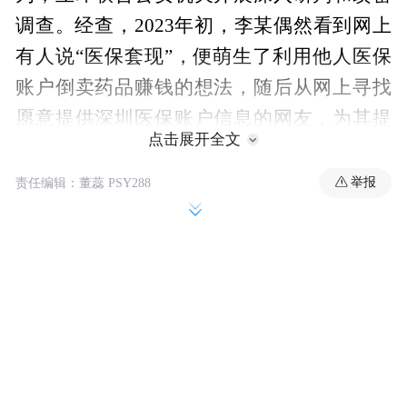
调查。经查，2023年初，李某偶然看到网上
有人说“医保套现”，便萌生了利用他人医保
账户倒卖药品赚钱的想法，随后从网上寻找
愿意提供深圳医保账户信息的网友，为其提
点击展开全文
供“医保套现”服务。2023年2月至2024年7月
期间，李某利用从网友处获取的医保账户信
举报
责任编辑：董蕊 PSY288
息，频繁冒名前往深圳市多家医院、药店就
医购药，随后将药品以低于市场价的价格倒
卖给某药店店主王某，从而套取现金，再返
还一定比例的钱款给提供账户信息的网友。
经统计，李某先后多次冒名买药并倒卖，共
骗取医保统筹基金93013.68元；王某则多次
通过非法渠道在李某处购买“回流药”，累计