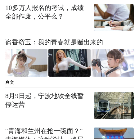
77851.73元，二人共同犯罪金额为40825.78
10多万人报名的考试，成绩
全部作废，公平么？
元。2025年6月23日，法院依法判处柯某有期
徒刑2年，并处罚金5000元；判处邱某有期徒
刑3年9个月，并处罚金20000元，同时依法追
盗香窃玉：我的青春就是赌出来的
缴二人全部违法所得。
案例四 上海市参保人胡某某涉嫌倒卖医保药
品骗保案
爽文
2025年2月，医保部门通过大数据分析发现，
8月9日起，宁波地铁全线暂
停运营
74岁的上海市职工医保退休参保人员胡某某
2024年11月12日在上海某门诊部购买的药
品，于2025年1月18日在外省市某药店出现了
“青海和兰州在抢一碗面？”
再次销售，存在倒卖“回流药”骗保嫌疑。上