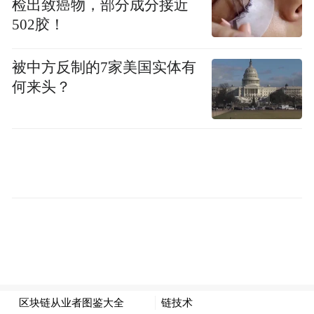
检出致癌物，部分成分接近
后，对犯罪事实供认不讳，承认偶然的机会
502胶！
加入收药群后，印制大量“高价收药”的名
片，在居住地附近的菜市场、小区周边发
被中方反制的7家美国实体有
放，主动向路过的老人询问有无多余的医保
何来头？
药品。2024年，于某、王某，以低于市场价
0.5—5元的价格，从老人手中收购药品，再
以加价1—2元的价格转卖给下家。经核实，
涉案药品金额高达11万余元。2025年5月，于
某、王某二人均被北京朝阳法院以掩饰、隐
瞒犯罪所得罪判处有期徒刑1年2个月，缓刑1
年6个月，并处罚金2万元。下一步，北京市
医保部门将对转卖药品的涉案参保人员依法
进行行政处理、行政处罚。