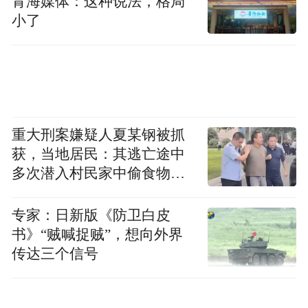
青海媒体：这种说法，格局
小了
海医保部门立即启动专项核查，经审核询
问，胡某某承认了转卖稳心颗粒、胃复春胶
囊等药品的事实，并为他人开具糖尿病、帕
金森病等相关用药。上海市医保部门对参保
人胡某某依法依规做出处理，追回损失的医
重大刑案嫌疑人夏某钢被抓
保基金5223.31元，并处罚款13320.00元。目
获，当地居民：其逃亡途中
前，案件已移送公安机关进一步侦办。
多次潜入村民家中偷食物被
发现
案例五 新疆维吾尔自治区克拉玛依市参保人
专家：日新版《防卫白皮
谈某某开具虚假票据骗保案
书》“贼喊捉贼”，想向外界
传达三个信号
新疆维吾尔自治区克拉玛依市医保局在审核
异地报销单据时，发现长期居住安徽的退休