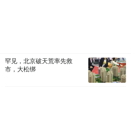
部门协作，对骗保行为“零容忍”。如发现欺
诈骗保线索，可拨打举报电话010-
89061396、010-89061397，共同守护我们的
“救命钱”！
“特别声明：以上作品内容(包括在内的视频、图片或音
罕见，北京破天荒率先救
频)为凤凰网旗下自媒体平台“大风号”用户上传并发
市，大松绑
布，本平台仅提供信息存储空间服务。
Notice: The content above (including the videos,
pictures and audios if any) is uploaded and posted
by the user of Dafeng Hao, which is a social media
platform and merely provides information storage
space services.”