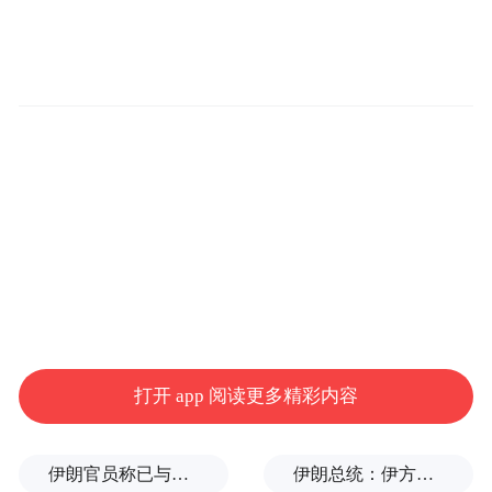
打开 app 阅读更多精彩内容
伊朗官员称已与阿曼就霍尔木兹海峡通行问题明确总体框架
伊朗总统：伊方未在涉谅解备忘录的谈判中作任何让步