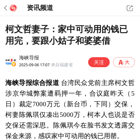
资讯频道
柯文哲妻子：家中可动用的钱已
用完，要跟小姑子和婆婆借
海峡导报
2025-09-06 17:07
来自福建省
海峡导报综合报道
台湾民众党前主席柯文哲
涉京华城弊案遭羁押一年，合议庭昨天（5
日）裁定7000万元（新台币，下同）交保，
柯妻陈佩琪仅凑出5000万，柯本人也说是否
交保还需深思。陈佩琪今在脸书发文透露交
保金来源，感叹家中可动用的钱已用罄。