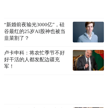
“新婚前夜输光3000亿”，硅
谷最红的25岁AI股神也被当
韭菜割了？
卢卡申科：将农忙季节不好
好干活的人都发配边疆充
军！