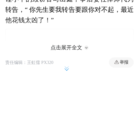
转告，“ 你先生要我转告要跟你对不起，最近
他花钱太凶了！”
点击展开全文
举报
责任编辑：王虹儒 PX320
她坦言，听了一头雾水，在生日前夕有寄了
几千元给柯，但根本不知道柯花多少钱、又
剩下多少，当下在法庭才揭晓，原来柯文哲