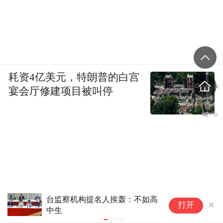
耗资4亿美元，特朗普的白宫
宴会厅修建项目被叫停
台监察机构提名人挨轰：不如高
台
打开
中生
疫
党