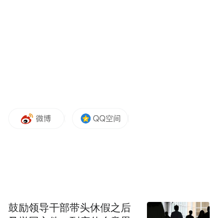
是卖新竹土地的钱，“家中可动用的钱都已用
罄”，已再跟柯文哲妹妹柯美兰和婆婆商借，
看是否可以在最短的时间内筹到剩余的2000
万，也会请律师转告先生不论是跟谁借来的
钱，“我会在最短的时间内用房子抵押将钱还
给人家。”
“特别声明：以上作品内容(包括在内的视频、图片或音
频)为凤凰网旗下自媒体平台“大风号”用户上传并发
布，本平台仅提供信息存储空间服务。
Notice: The content above (including the videos,
pictures and audios if any) is uploaded and posted
by the user of Dafeng Hao, which is a social media
platform and merely provides information storage
space services.”
鼓励领导干部带头休假之后