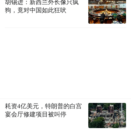
胡锡进：新西兰外长像只疯
狗，竟对中国如此狂吠
耗资4亿美元，特朗普的白宫
宴会厅修建项目被叫停