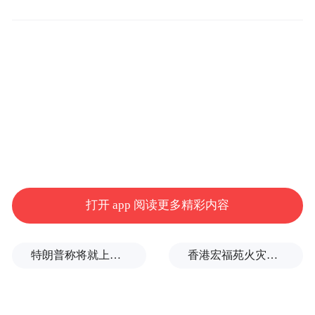
许多室友除了北所发的一套内衣裤外，就没
钱再买任何日用品，甚至连买床棉被的钱都
没有，遇这种情况，柯文哲就用自己的“钱
卡”帮忙买。
陈佩琪还说，年初柯文哲曾被裁定以7000万
元交保，当时由自己户头提3000万，跟小姑
借了1000万， 党部借了3000万，结果不到几
天又被关进去了，“返还的7000万保释金，
打开 app 阅读更多精彩内容
3000万回我户头，其余的1000万和3000万也
已分别返还出借者。 ”
特朗普称将就上诉法院涉白宫宴会厅项目裁决提起上诉
香港宏福苑火灾跨部门调查最终报告：大火或由烟头引起
陈佩琪表示，昨天已将5000万汇入保释金专
户中了，其中3000万是先前返还的，2000万