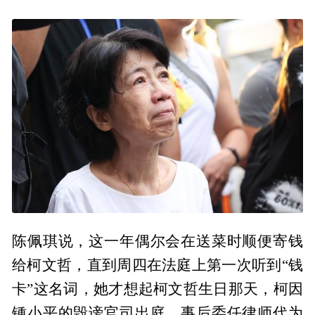
陈佩琪说，这一年偶尔会在送菜时顺便寄钱
给柯文哲，直到周四在法庭上第一次听到“钱
卡”这名词，她才想起柯文哲生日那天，柯因
锺小平的毁谤官司出庭，事后委任律师代为