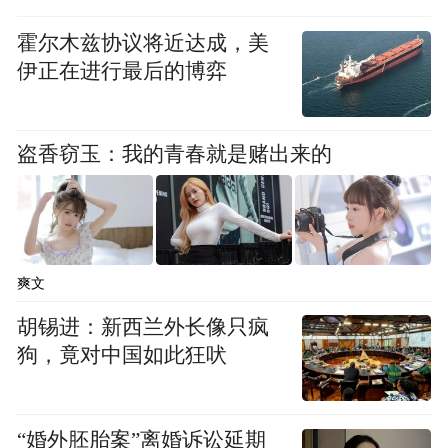
霍尔木兹协议将近达成，美
伊正在进行最后的博弈
盗香窃玉：我的青春就是赌出来的
爽文
胡锡进：新西兰外长像只疯
狗，竟对中国如此狂吠
“婚外胚胎案”离婚诉讼延期