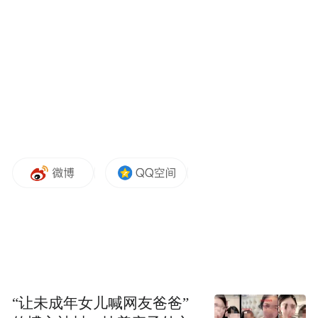
本次上合组织天津峰会和抗战胜利纪念活动
分别有20多位外国国家元首和政府首脑出
席，其中约有10位来自东南亚邻国。与会外
国领导人一致高度评价两场盛会，并赞赏中
国为维护世界和平、推动多边合作所作出的
不懈努力。
我们希望这位菲防长能睁眼看世界，走出冷
战思维，不要成为中菲关系信任赤字的源
头。
“让未成年女儿喊网友爸爸”