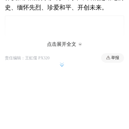
史、缅怀先烈、珍爱和平、开创未来。
点击展开全文
举报
责任编辑：王虹儒 PX320
二战胜利80年后，和平、发展、合作、共赢
的时代潮流没有变，但冷战思维、霸权主
义、保护主义阴霾不散，新威胁新挑战有增
无减，世界进入新的动荡变革期，全球治理