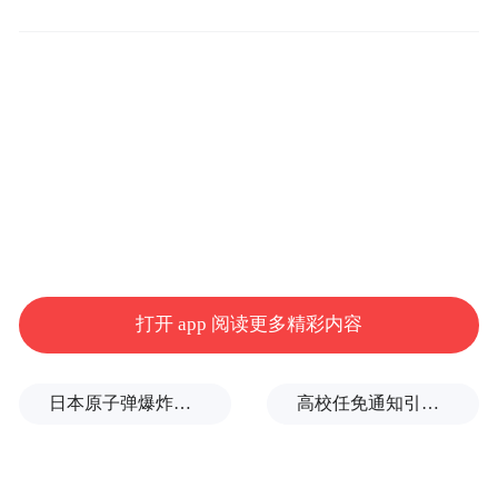
走到新的十字路口。为此，中方在上合组织
天津峰会上提出全球治理倡议，并愿同各国
一道，推动构建更加公正合理的全球治理体
系，携手迈向人类命运共同体。这一倡议顺
应了各国人民的普遍愿望，符合当今世界的
紧迫需求，一经提出就得到与会各国领导人
和国际组织负责人的欢迎和支持，也必将得
到国际社会更加积极的响应和更加广泛的认
同。全球治理倡议五大核心理念，其精神内
打开 app 阅读更多精彩内容
涵同联合国宪章宗旨和原则一脉相承，有助
于各国依托联合国等多边机制，推动全球治
日本原子弹爆炸亲历者反对高市修改无核三原则，“她应该下台”
高校任免通知引关注：科长、主任自愿辞职，转任思政辅导员
理体系与时俱进进行改革与建设，更加有效
应对时代挑战。