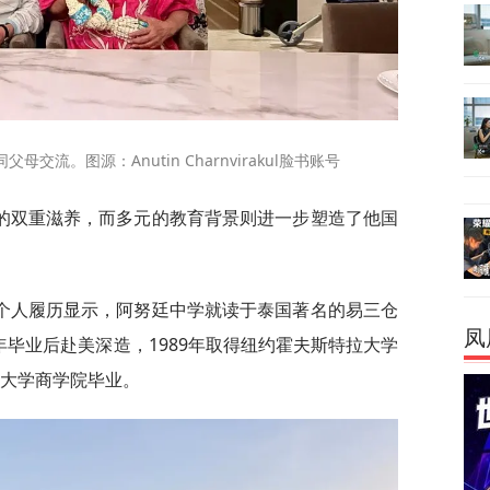
流。图源：Anutin Charnvirakul脸书账号
的双重滋养，而多元的教育背景则进一步塑造了他国
个人履历显示，阿努廷中学就读于泰国著名的易三仓
凤
，1984年毕业后赴美深造，1989年取得纽约霍夫斯特拉大学
政大学商学院毕业。