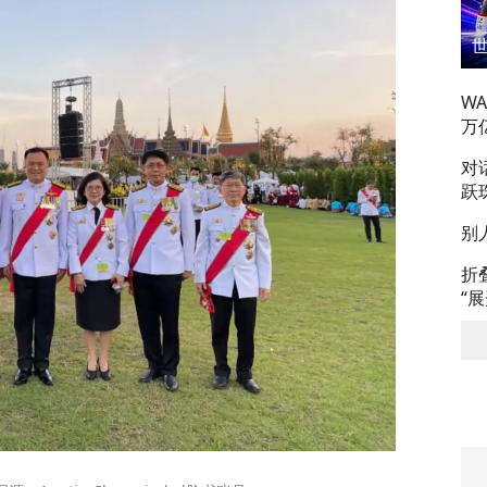
W
万
对
跃
别
折
“