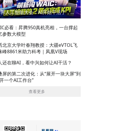
世界人工智能大会：AI开始干活了，但到底干的怎么样？萌新闯WAIC
AIC必看：昇腾950真机亮相，一台撑起
亿参数大模型
话北京大学叶春翔教授：大疆eVTOL飞
珠峰8861米助力科考｜凤凰V现场
人还在聊AI，看中兴如何让AI干活？
叠屏的第二次进化：从“展开一块大屏”到
展开一个AI工作台”
查看更多