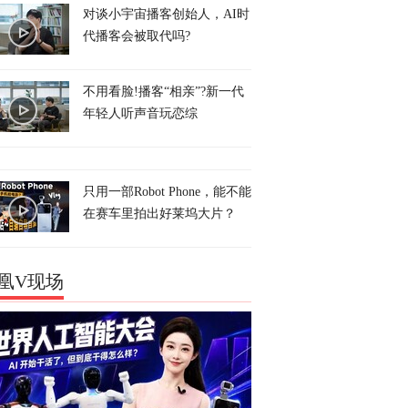
对谈小宇宙播客创始人，AI时
代播客会被取代吗?
不用看脸!播客“相亲”?新一代
年轻人听声音玩恋综
只用一部Robot Phone，能不能
在赛车里拍出好莱坞大片？
凰V现场