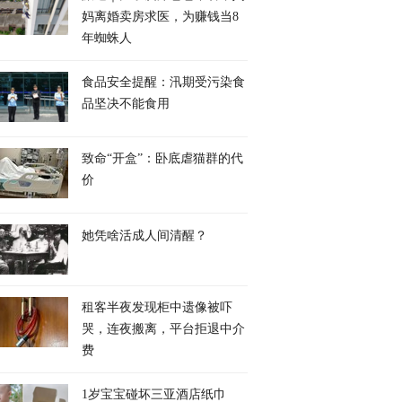
妈离婚卖房求医，为赚钱当8
年蜘蛛人
食品安全提醒：汛期受污染食
品坚决不能食用
致命“开盒”：卧底虐猫群的代
价
她凭啥活成人间清醒？
租客半夜发现柜中遗像被吓
哭，连夜搬离，平台拒退中介
费
1岁宝宝碰坏三亚酒店纸巾