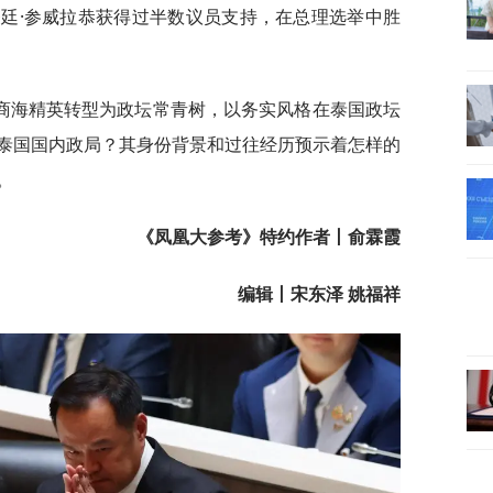
廷·参威拉恭获得过半数议员支持，在总理选举中胜
商海精英转型为政坛常青树，以务实风格在泰国政坛
泰国国内政局？其身份背景和过往经历预示着怎样的
。
《凤凰大参考》特约作者丨俞霖霞
编辑丨宋东泽 姚福祥