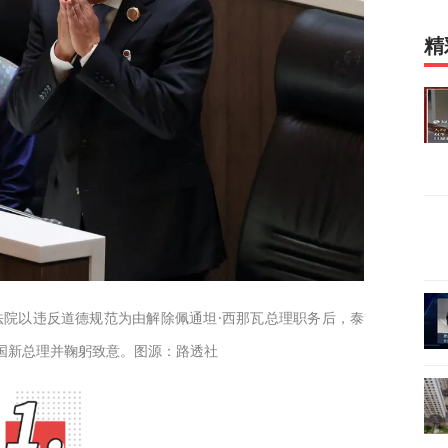
精
法法院以违反道德规范为由解除佩通坦·西那瓦总理职务后，泰
国新总理并鞠躬致意。图源：路透社