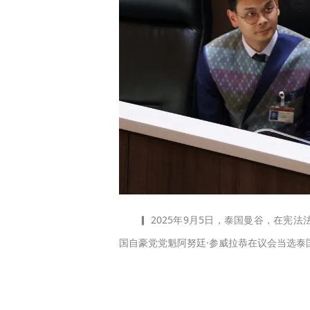
▎ 2025年9月5日，泰国曼谷，在宪
国自豪党党魁阿努廷·参威拉恭在议会当选泰