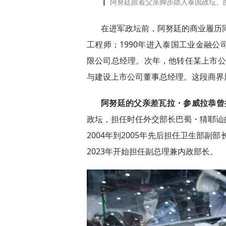
▎ 阿努廷跟着父亲脚步踏入泰国政坛。图源：A
在进军政坛前，阿努廷的商业履历同
工程师；1990年进入泰国工业金融
限公司总经理。次年，他转任某上市公司
与建设上市公司董事总经理。这段商界
阿努廷的父亲差瓦拉・参威拉恭曾
政坛，担任时任外交部长巴蜀・猜耶讪
2004年到2005年先后担任卫生部副
2023年开始担任副总理兼内政部长。