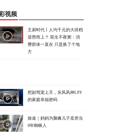
彩视频
主厨时代丨人均千元的大排档
逆势而上？ 双生不夜粥：消
费群体一直在 只是换了个地
方
把副驾宠上天，东风风神L8Y
的家庭幸福密码
旅途｜妈妈为脑瘫儿子卖房当
8年蜘蛛人