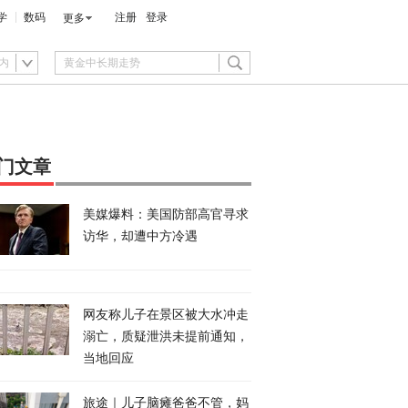
学
数码
注册
登录
更多
内
门文章
美媒爆料：美国防部高官寻求
访华，却遭中方冷遇
网友称儿子在景区被大水冲走
溺亡，质疑泄洪未提前通知，
当地回应
旅途｜儿子脑瘫爸爸不管，妈