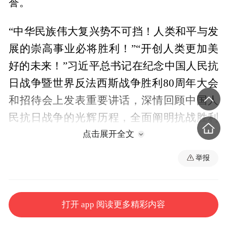
誉。
“中华民族伟大复兴势不可挡！人类和平与发
展的崇高事业必将胜利！”“开创人类更加美
好的未来！”习近平总书记在纪念中国人民抗
日战争暨世界反法西斯战争胜利80周年大会
和招待会上发表重要讲话，深情回顾中国人
民抗日战争的光辉历程，全面阐明抗战胜利
的重大意义和深远影响，深刻揭示历史前进
点击展开全文
的必然逻辑，庄严宣示中国人民“铭记历史、
举报
缅怀先烈、珍爱和平、开创未来”的坚定立
场，发出了传承和弘扬伟大抗战精神，为以
中国式现代化全面推进强国建设、民族复兴
打开 app 阅读更多精彩内容
伟业而团结奋斗的行动号召。习近平总书记