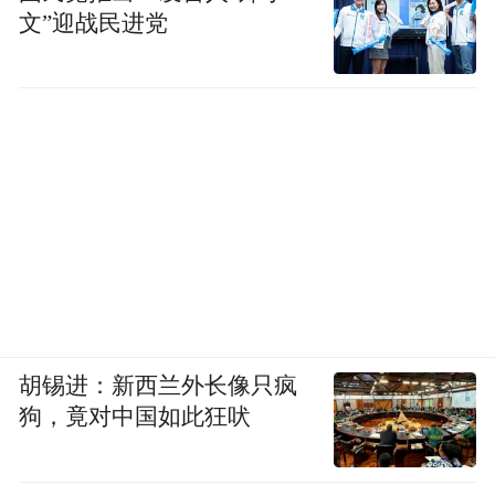
文”迎战民进党
胡锡进：新西兰外长像只疯
狗，竟对中国如此狂吠