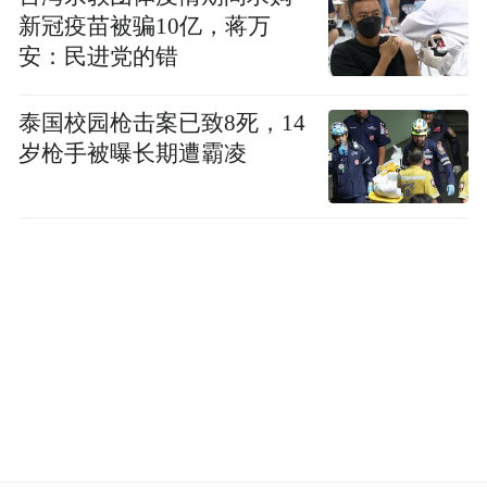
新冠疫苗被骗10亿，蒋万
安：民进党的错
泰国校园枪击案已致8死，14
岁枪手被曝长期遭霸凌