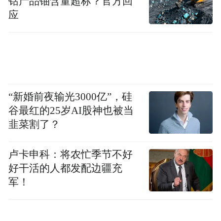
钴产品铀含量超标？官方回
应
“新婚前夜输光3000亿”，硅
谷最红的25岁AI股神也被当
韭菜割了？
卢卡申科：将农忙季节不好
好干活的人都发配边疆充
军！