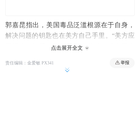
郭嘉昆指出，美国毒品泛滥根源在于自身，
解决问题的钥匙也在美方自己手里。“美方应
正视自身问题，在加强国内监管、减少国内
点击展开全文
需求方面采取更多实质举措，而不是内病外
举报
责任编辑：金爱敏 PX341
治、甩锅推责、滥施制裁。中方将采取必要
措施维护中国企业和公民的合法权益。”
“特别声明：以上作品内容(包括在内的视频、图片或音
频)为凤凰网旗下自媒体平台“大风号”用户上传并发
布，本平台仅提供信息存储空间服务。
Notice: The content above (including the videos,
pictures and audios if any) is uploaded and posted
by the user of Dafeng Hao, which is a social media