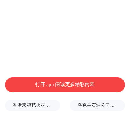
platform and merely provides information storage
space services.”
打开 app 阅读更多精彩内容
香港宏福苑火灾跨部门调查最终报告：大火或由烟头引起
乌克兰石油公司设施遭遇大规模袭击