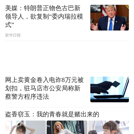
美媒：特朗普正物色古巴新
吴先生的社交账号显示，他第一份工作是
领导人，欲复制“委内瑞拉模
KTV服务员，从吧台员工到领班只用了三个
式”
月，之后做过商场电视机销售员，也从事过
新华日报
奢侈品行业，后来开了面馆做餐饮生意。记
者注意到，有人晒出了自己在面馆消费高价
面食的记录。
网上卖黄金卷入电诈8万元被
划扣，驻马店市公安局称新
蔡警方程序违法
盗香窃玉：我的青春就是赌出来的