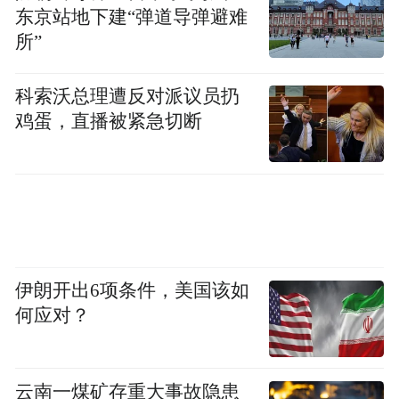
9月2日上午，杭州市上城区市场监督管理局
东京站地下建“弹道导弹避难
工作人员回应称，暂不清楚2000多元一碗面
所”
的情况。商家对商品价格有定价权，应该做
到明码标价。消费者也可以选择公平交易。
科索沃总理遭反对派议员扔
鸡蛋，直播被紧急切断
该局另有相关科室工作人员告诉极目新闻记
者，不久前曾到该面馆现场检查，未发现食
品安全问题。
“特别声明：以上作品内容(包括在内的视频、图片或音
频)为凤凰网旗下自媒体平台“大风号”用户上传并发
布，本平台仅提供信息存储空间服务。
伊朗开出6项条件，美国该如
Notice: The content above (including the videos,
何应对？
pictures and audios if any) is uploaded and posted
by the user of Dafeng Hao, which is a social media
platform and merely provides information storage
space services.”
云南一煤矿存重大事故隐患