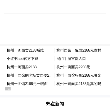
的，保证新鲜，也不会用野生水产。厨师只
有他自己，另外还有两名员工。一般情况
下，一碗面大概需要15分钟做好。
“不管我卖多少的价格，关键是有客人来吃，
这是最重要的。吹牛有啥用呢？”吴先生称，
他了解自己的客人，确信推出来以后有客人
会吃，所以推出了这几款新品。他认为，自
己做的面的特点是不油不坨，“面上裹油，碗
底无油，人称两面黄”。他推出傲世系列新
品，价格比别人贵很多，前提是有技术。面
馆之所以有很多老客，是因为客人觉得比别
的店好吃才回头再来。
热点新闻