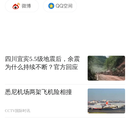
售价2188元一碗的傲世拌川（图源受访者）
四川宜宾5.5级地震后，余震
为什么持续不断？官方回应
9月2日，极目新闻记者联系到面馆老板吴先
生。据吴先生介绍，他今年46岁，这家面馆
在2021年10月开业。2000多元的拌川是他今
悉尼机场两架飞机险相撞
年8月底推出来的，卖了不到半个月时间，目
前2188元的这一款卖出了十多碗，1888元和
CCTV国际时讯
2208元的还没有人买。有客人专门托人买了
面带回上海。店里的食材是从附近市场进货