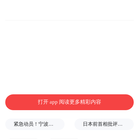
鲍鱼，2188元的“傲世拌川”则少了番茄。相
关网帖在社交网站引发讨论。有网友认为一
碗面定价2000多元过高，也有人认为肯定会
有人消费。公开资料显示，拌川是沪杭地区
的特色小吃，以潮碱面为主料，起源于宋代
中原面食南迁。此前有媒体报道，该面馆曾
因一碗面558元的高价引发热议。
打开 app 阅读更多精彩内容
紧急动员！宁波、温州、金华、舟山、台州、丽水等市市长，发表电视讲话
日本前首相批评高市在处理中美关系上缺乏战略