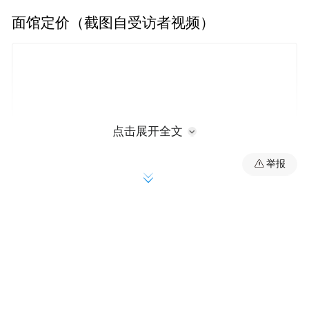
面馆定价（截图自受访者视频）
点击展开全文
举报
有网友发布的菜单显示，这家面馆的高价面
食包括1888元、2188元、2208元三个价位，
其中售价2208元的“茄汁傲世拌川”食材包括
洋葱、番茄、鲟鱼子酱、黄鳝片、红虾、小