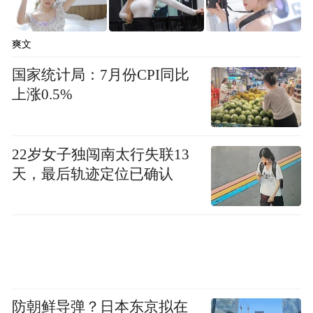
爽文
国家统计局：7月份CPI同比
上涨0.5%
22岁女子独闯南太行失联13
天，最后轨迹定位已确认
顾客打包带走的拌川（图源受访者）
防朝鲜导弹？日本东京拟在