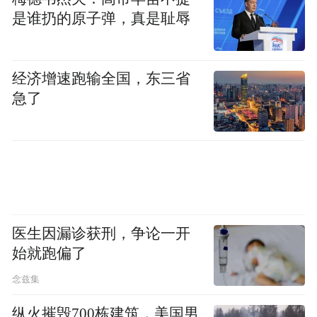
是谁扔的原子弹，真是耻辱
经济增速跑输全国，东三省
急了
医生因漏诊获刑，争论一开
始就跑偏了
念兹集
纵火摧毁700栋建筑，美国男