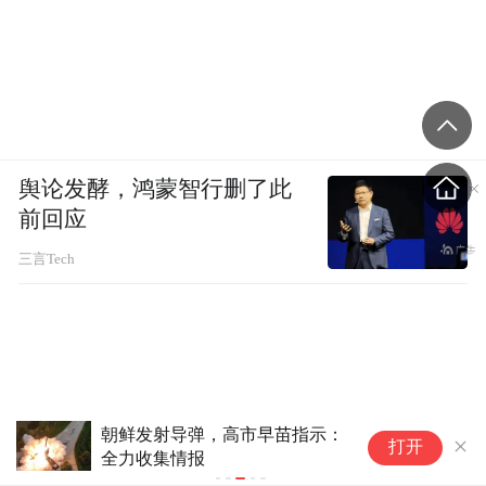
舆论发酵，鸿蒙智行删了此
前回应
三言Tech
朝鲜发射导弹，高市早苗指示：
朝
打开
全力收集情报
紧