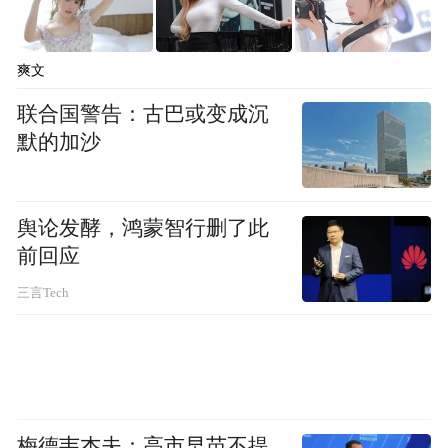
爽文
联合国警告：古巴或变成沉
默的加沙
舆论发酵，鸿蒙智行删了此
前回应
三言Tech
梅德韦杰夫：高市早苗不提