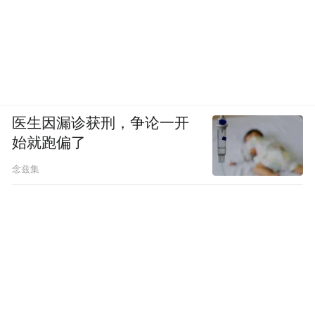
医生因漏诊获刑，争论一开
始就跑偏了
念兹集