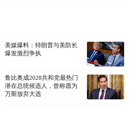
美媒爆料：特朗普与美防长
兰州大学校长严纯华受邀参加《开讲啦》栏目
爆发激烈争执
（来源：央视）
“特别声明：以上作品内容(包括在内的视频、图片或音
鲁比奥成2028共和党最热门
频)为凤凰网旗下自媒体平台“大风号”用户上传并发
潜在总统候选人，曾称愿为
布，本平台仅提供信息存储空间服务。
万斯放弃大选
Notice: The content above (including the videos,
pictures and audios if any) is uploaded and posted
by the user of Dafeng Hao, which is a social media
platform and merely provides information storage
space services.”