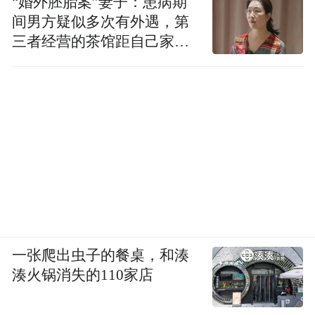
“婚外胚胎案”妻子：患病期
间男方疑似多次有外遇，第
三者经营的茶馆距自己家步
行仅15分钟
一张爬出虫子的餐桌，和湊
湊火锅消失的110家店