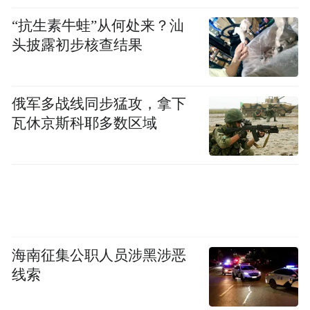
“抗生素牛蛙”从何处来？汕
头披露初步核查结果
兰州大学骆驼驾驶证内页（来源：网络）
俄军多战线同步猛攻，拿下
2019年6月29日，时任兰州大学校长严纯华，
瓦休京斯科耶多数区域
受邀在CCTV-1《开讲啦》栏目，给广大青年
上了一堂“公开课”，节目一开始，严校长便
被主持人撒贝宁要求出示骆驼证。在现场，
严校长给出了关于兰州大学民间传说的“骆驼
证”的官方解释。严校长阐释了骆驼的两大特
质：一、骆驼比汽车高。“登高而招，臂非加
海南征集公职人员涉黑涉恶
线索
长也，而见者远”；二、骆驼在西北地区是耐
力的象征，拥有了骆驼证，可能就拥有了一