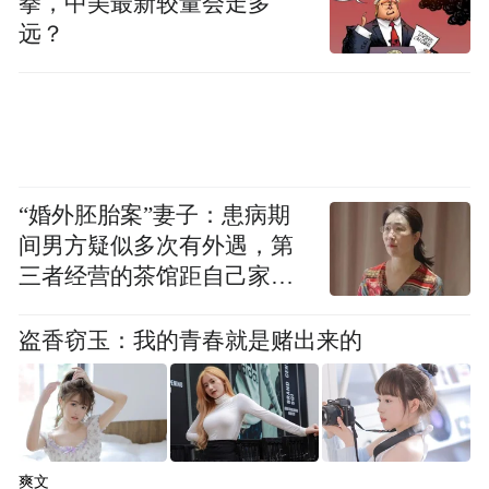
拳，中美最新较量会走多
远？
“婚外胚胎案”妻子：患病期
间男方疑似多次有外遇，第
三者经营的茶馆距自己家步
行仅15分钟
盗香窃玉：我的青春就是赌出来的
爽文