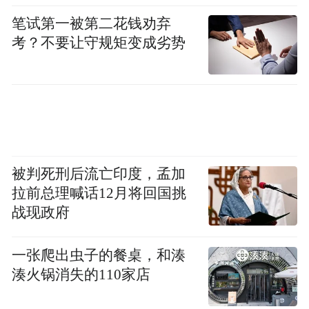
部分西北人的气质。原本是兰大人开玩笑的
笔试第一被第二花钱劝弃
“骆驼证”，在严校长解释下，便带上了兰大
考？不要让守规矩变成劣势
特有的气质。严校长继续说道：兰州大学资
源与环境学院的学生在进行野外考察的时
候，有时会以骆驼作为骑行交通工具，去到
研究的地点，学校的课堂不止在校内，在更
广阔的土地上也有学生们的大课堂。
被判死刑后流亡印度，孟加
拉前总理喊话12月将回国挑
战现政府
一张爬出虫子的餐桌，和湊
湊火锅消失的110家店