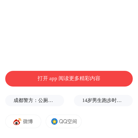
记者从网友发布的骆驼驾驶证图片上看到，
证件内页写有持证须知：1.此证仅限持证人
在兰州大学内驾驶骆驼使用，请遵守各项道
打开 app 阅读更多精彩内容
路交通法规；2.此证必须按年审查骆驼健康
状况，审查通过，盖章后方可使用；3.一人
成都警方：公厕乱贴非法小广告，严查
14岁男生跑步时心脏骤停，后被鉴定为“器质性痴呆”，家属质疑校方失责
一驼，严禁转借他人，如有遗失，应及时挂
失，以免骆驼自动驾驶以及啃食绿化植
被……同时该证件还列出了各种驾驶证扣分
的情况，例如：醉驾、闯红灯、骆驼尾气排