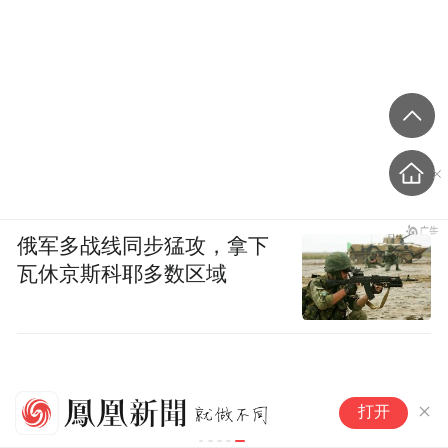
俄军多战线同步猛攻，拿下
瓦休京斯科耶多数区域
微
打开
浏