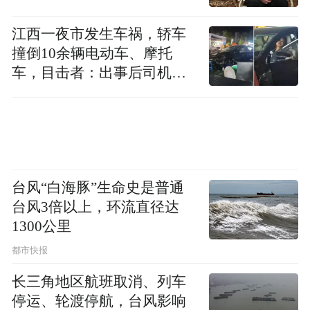
江西一夜市发生车祸，轿车
从这个角度分析，即使罗智强最终无法担任
撞倒10余辆电动车、摩托
国民党主席，将来如果卢秀燕参加大选，他
车，目击者：出事后司机一
也有望成为卢秀燕竞选团队中的大将。
直坐车里
问题是，每一个政治人物的背后，都有一票
自己的人马，卢秀燕也有一支市政府的团
队。罗智强单枪匹马投靠，能赢得卢秀燕的
台风“白海豚”生命史是普通
青睐吗？
台风3倍以上，环流直径达
1300公里
张亚中，可怜白发生。
都市快报
关于两岸关系的未来发展，张亚中有一整套
长三角地区航班取消、列车
的理论和主张。这套理论和主张与大陆的一
停运、轮渡停航，台风影响