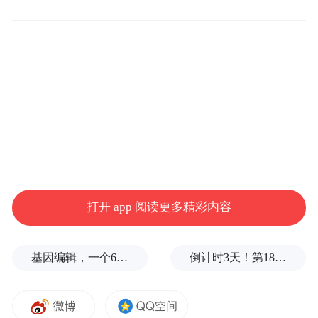
其实朱立伦的心思，不管是局内人还是局外
人，都洞若观火。正如金庸先生武侠小说“倚
天不出，谁与争锋”，朱立伦的想法是“燕子
不出，舍我其谁”，只要卢秀燕不出头，朱立
伦就当仁不让了。
朱立伦的实力就在于他常年深耕党务工作，
“党羽众多”。而且，朱立伦的党羽纪律严
明。可以预见的是，在这次党主席竞选中，
打开 app 阅读更多精彩内容
朱立伦的党羽可以做到“来有影、去无踪”，
需要他们抬轿子时，他们会立马跳出来摇旗
基因编辑，一个6岁女孩之死
倒计时3天！第18届影响世界华人盛典即将启幕
呐喊；如果朱立伦研判之后决定不再竞选，
这些人会从始至终按兵不动、毫无踪迹。