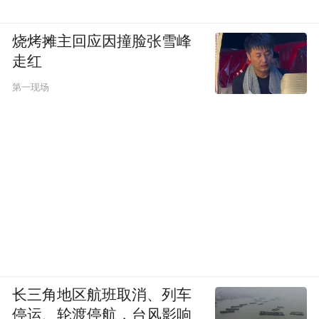
的主席之争就是茶壶里的风暴。
烧烤摊主回应因撞脸张雪峰
走红
一群人精在茶壶里追来逐去，也蛮精彩的。
第一现场
“特别声明：以上作品内容(包括在内的视频、图片或音
频)为凤凰网旗下自媒体平台“大风号”用户上传并发
布，本平台仅提供信息存储空间服务。
Notice: The content above (including the videos,
pictures and audios if any) is uploaded and posted
by the user of Dafeng Hao, which is a social media
platform and merely provides information storage
space services.”
长三角地区航班取消、列车
停运、轮渡停航，台风影响