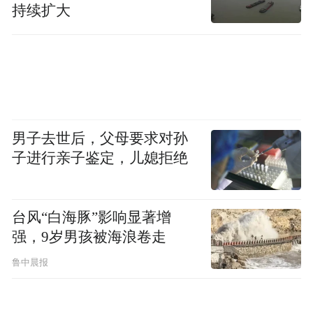
国两制，还是有差距的，但张亚中自认为，
持续扩大
他的主张是大陆能够接受的最低线，也就是
说，大陆方面还是愿意跟他讨论一番。
笔者粗略翻看过张亚中的理论和主张，总体
的感觉是学术味道浓厚，实际操作可行性不
男子去世后，父母要求对孙
大，主要原因大概是张亚中在书房和故纸堆
子进行亲子鉴定，儿媳拒绝
里沉浸太久了，不了解台湾，更不了解大
陆。
台风“白海豚”影响显著增
所以，他参选国民党主席，更像是唐吉坷德
强，9岁男孩被海浪卷走
大战风车。
鲁中晨报
张亚中1954年出生，今年72岁。笔者对他的