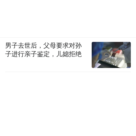
所以，拒绝竞选党主席，是她唯一正确的选
择。
其他人，伺机而动。
男子去世后，父母要求对孙
除了上述几个人，还有一些人伺机而动，其
子进行亲子鉴定，儿媳拒绝
中有的人也许会让人眼前一亮，比如前台北
市长郝龙斌。根据台湾知名政治评论员邱毅
教授透露的消息，连马英九都起心动念了。
这不奇怪。秦失其鹿，天下共逐之。笔者在
之前的评论中已经指出了，国民党内不少人
都有“王侯将相宁有种乎”的雄心。
站在两岸关系、国际局势的高度看，国民党