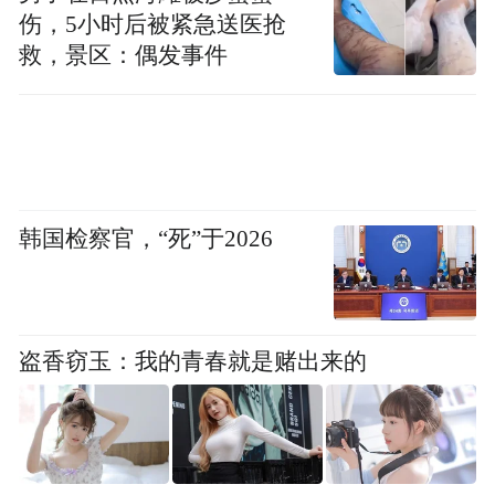
伤，5小时后被紧急送医抢
罗智强的政治生涯是从加入马英九团队开始
救，景区：偶发事件
的，是马英九的嫡系。
这一次，罗智强在宣布竞选国民党主席时，
公开向卢秀燕表白。他说，如果他当选国民
党主席之后，卢秀燕又愿意参加2028年大
韩国检察官，“死”于2026
选，他会立刻辞去党主席一职，并支持卢秀
燕担任党主席。
如果说，马英九时期的罗智强是一名马前
盗香窃玉：我的青春就是赌出来的
卒，那么，面对卢秀燕的时候，罗智强的表
态是愿意充当一名先锋官。
这是罗智强的厉害之处，对自己定位精确。