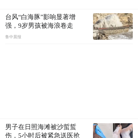
台风“白海豚”影响显著增
强，9岁男孩被海浪卷走
鲁中晨报
男子在日照海滩被沙蜇蜇
伤，5小时后被紧急送医抢