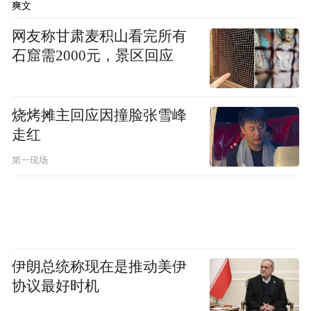
爽文
网友称甘肃麦积山看完所有
精确定位不够，还要展示实力。罗智强宣布
石窟需2000元，景区回应
竞选国民党主席时，列举了国民党主席的四
大任务，日前又宣布，如果当选国民党主
席，将会推动在“立法院”制订“政治迫害调查
烧烤摊主回应因撞脸张雪峰
条例”。
走红
第一现场
笔者估计罗智强在竞选国民党主席的过程
中，还会持续改进、细化各种方案。
事实上，这些方案，都是为卢秀燕参加2028
年大选量身定做的，一旦卢秀燕决定参加
伊朗总统称现在是推动美伊
2028年大选，罗智强的方案立刻就会转化为
协议最好时机
卢秀燕的竞选纲领。