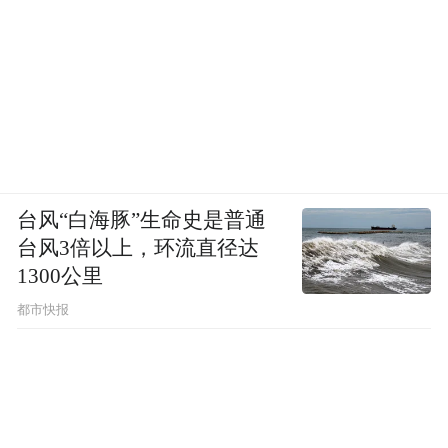
感觉是“廉颇老矣”。
他的老，不是年龄的老。
卢秀燕，老娘的菜不是这道菜。
卢秀燕不愿意竞选国民党主席，原因十分简
单。国民党主席不是她看中的菜，她看中
台风“白海豚”生命史是普通
的，是2028年那道大餐。
台风3倍以上，环流直径达
1300公里
如果卢秀燕接下国民党主席这个担子，她将
都市快报
在主席和市长两个角色之间疲于奔命，并立
即受到来自民进党当局的高强度打压，她的
2028之路大概率会半途而废。