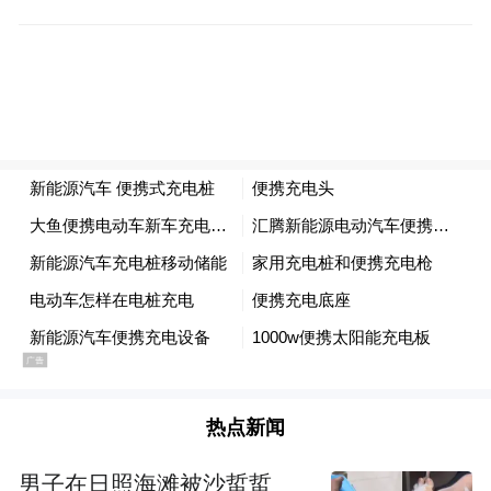
就没有其他动作。在国民党内部，几乎没有
人看好郑丽文。原因很简单，与朱立伦完全
相反，郑丽文没有自己的党羽，她一根羽毛
都没有。
现在的国民党，有山头有派系，唯独少了理
想和信念。郑丽文是有理想、有信念的，而
且对两岸关系的发展以及国民党该如何应
对，有清晰的思路。她是为数不多的跳到茶
壶外面看两岸、看世界的国民党人。
可惜，她是孤独的，她是孤勇者。
热点新闻
罗智强，先锋官。
男子在日照海滩被沙蜇蜇