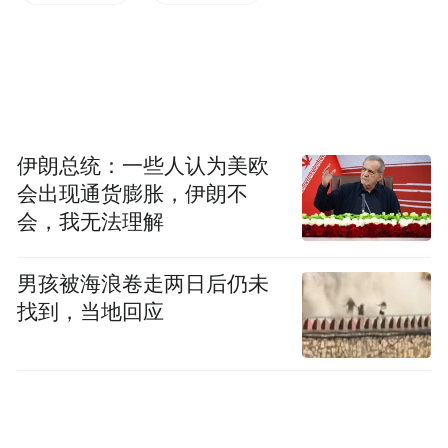
朱立伦这样的实力，使得党内其他同志对其
噤若寒蝉，想拍马屁者不敢发言，怕乱了朱
的大谋；看他不顺眼的也不敢发声，怕被穿
小鞋。截至目前，只有张亚中公开批评朱立
伦不厚道，一直劝进卢秀燕是“强人所难、道
伊朗总统：一些人认为美欧
德绑架、情绪绑架”。张亚中之所以敢这么
会出现通货膨胀，伊朗不
说，一则是因为上次党主席选举，他已经得
会，我无法理解
罪朱立伦了，两人早就撕破脸；二则是因为
男孩被海浪卷走两日后仍未
张亚中就是一名学者，清清白白，朱立伦抓
找到，当地回应
不住他的把柄。
郑丽文，孤勇者。
郑丽文在宣布竞选党主席并发表政见之后，