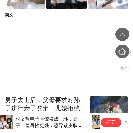
爽文
男子去世后，父母要求对孙
子进行亲子鉴定，儿媳拒绝
蔡英文赴台东高调辅选，港媒：
被
打开
民进党内部派系斗争浮现
进
间