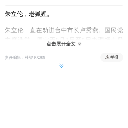
朱立伦，老狐狸。
朱立伦一直在劝进台中市长卢秀燕。国民党
主席选举，原定于9月1日至5日办理领表登
点击展开全文
记，后经中常会研议决定延后两周，9月15日
举报
责任编辑：杜智 PX209
至19日领表登记。朱立伦对此做出解释说，
对于众望所归的人，大家都还是有所期待，
大家都在努力。
所谓众望所归的人，当然是指卢秀燕。这一
次，朱立伦不再自己呼吁，而是抬出“大家”
这个群体，他是跟大家一起呼吁。