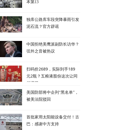
本第13
独库公路库车段突降暴雨引发
泥石流？官方辟谣
中国拒绝美鹰派副防长访华？
弦外之音被热议
扫码价2689，实际到手189
元2瓶？五粮液股份这次让同
行慌了
美国防部将中企列“黑名单”，
被美法院驳回
首批家用太阳能设备交付！古
巴：感谢中方支持