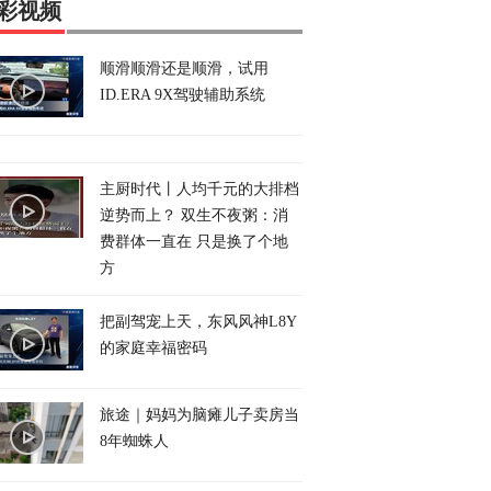
彩视频
顺滑顺滑还是顺滑，试用
ID.ERA 9X驾驶辅助系统
主厨时代丨人均千元的大排档
逆势而上？ 双生不夜粥：消
费群体一直在 只是换了个地
方
把副驾宠上天，东风风神L8Y
的家庭幸福密码
旅途｜妈妈为脑瘫儿子卖房当
8年蜘蛛人