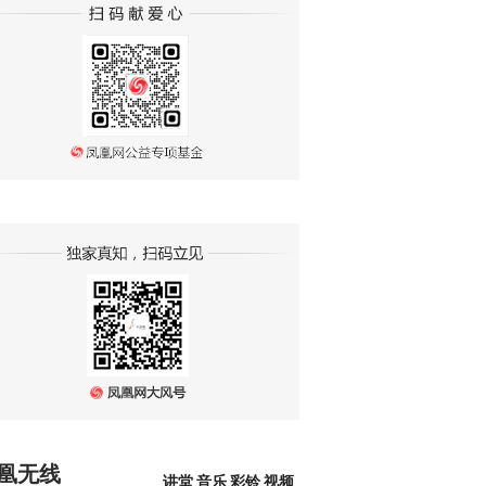
凰无线
讲堂
音乐
彩铃
视频