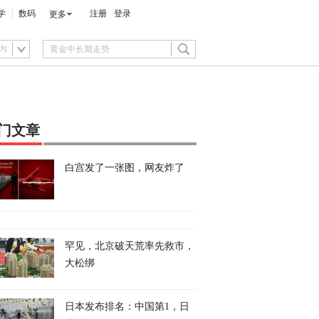
学
数码
注册
登录
更多
内
门文章
白宫发了一张图，网友炸了
罕见，北京破天荒率先救市，
大松绑
日本发布排名：中国第1，日