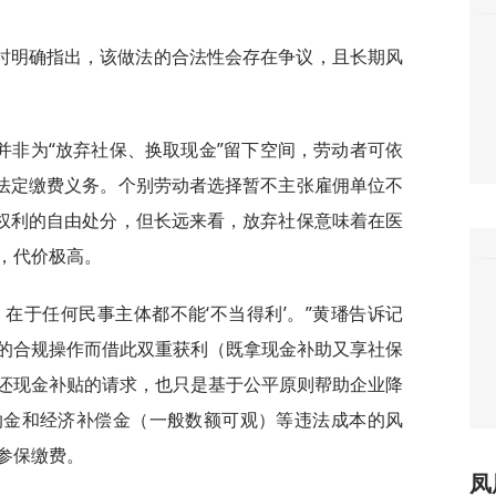
时明确指出，该做法的合法性会存在争议，且长期风
并非为“放弃社保、换取现金”留下空间，劳动者可依
”法定缴费义务。个别劳动者选择暂不主张雇佣单位不
于权利的自由处分，但长远来看，放弃社保意味着在医
，代价极高。
在于任何民事主体都不能‘不当得利’。”黄璠告诉记
的合规操作而借此双重获利（既拿现金补助又享社保
还现金补贴的请求，也只是基于公平原则帮助企业降
纳金和经济补偿金（一般数额可观）等违法成本的风
参保缴费。
凤