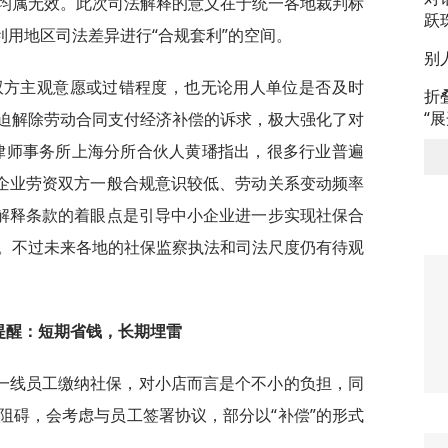
均属无效。此次司法解释的意义在于统一各地裁判标
跃
利用地区司法差异进行“合规套利”的空间。
别
双方主观意愿或过错程度，也无论用人单位是否及时
折
“
迫解除劳动合同支付经济补偿的诉求，极大强化了对
律师事务所上海分所合伙人黄璠指出，很多行业普遍
类企业劳资双方一般合规意识较低、劳动关系变动频率
法解释条款的着眼点是引导中小企业进一步实现社保合
。不过未来各地的社保监察执法和司法尺度仍有待观
提醒：短期省钱，长期埋雷
一线员工缴纳社保，对小店而言是个不小的负担，同
阻碍，会考虑与员工签署协议，部分以“补偿”的形式