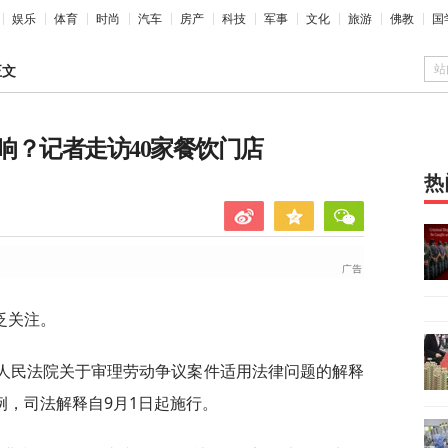
娱乐
体育
时尚
汽车
房产
科技
军事
文化
旅游
佛教
国
站
正文
响？记者走访40家餐饮门店
热
泛关注。
高人民法院关于审理劳动争议案件适用法律问题的解释
例，司法解释自9月1日起施行。