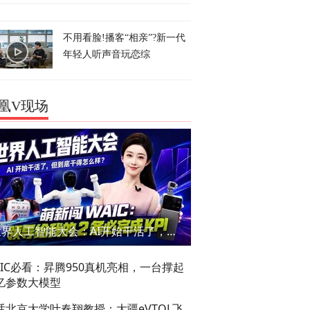
不用看脸!播客“相亲”?新一代
年轻人听声音玩恋综
凰V现场
世界人工智能大会：AI开始干活了，但到底干的怎么样？萌新闯WAIC
AIC必看：昇腾950真机亮相，一台撑起
亿参数大模型
话北京大学叶春翔教授：大疆eVTOL飞