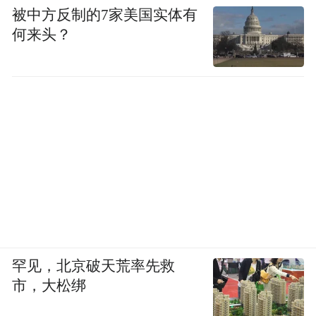
流量转化为经济增量，比如通过品牌授权联
被中方反制的7家美国实体有
何来头？
名，兑现“村超”流量。
王永贵介绍，“村超”品牌由榕江县国有文旅
投公司持有，由贵州村超品牌管理有限公司
（下称“村超”公司）运营，“村超”公司把“村
超”品牌授权给企业用于生产产品，企业出品
牌授权费，或是把年销售利润按照约定比例
分成给“村超”公司。
其中一个合作是跟湖南一家企业联名生产“村
超”可乐，2024年，这家企业来到榕江建厂，
罕见，北京破天荒率先救
计划用榕江本地的罗汉果作为原料制造可乐
市，大松绑
饮品。王永贵介绍，该项目能解决榕江5万亩