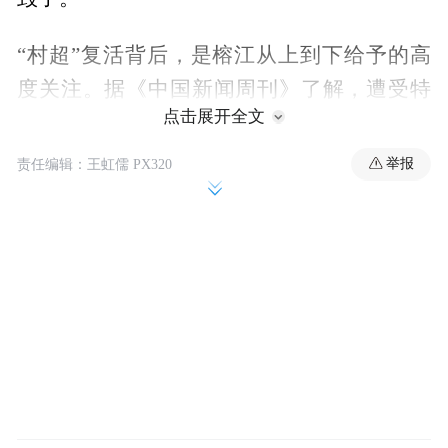
“村超”复活背后，是榕江从上到下给予的高
度关注。据《中国新闻周刊》了解，遭受特
点击展开全文
大洪水后，榕江县发展和改革局立即申报“村
超”球场恢复项目，获得1054.65万元贵州省
举报
责任编辑：王虹儒 PX320
级资金支持。
不过，在榕江县委书记徐勃看来，榕江的灾
后建设才刚刚开始。榕江水系复杂，《贵州
省“十四五”水利发展规划》指出，由于历史
原因，贵州省水利建设长期以来欠账太多，
榕江县等26座县城“尚未达到规划防洪标
准”。