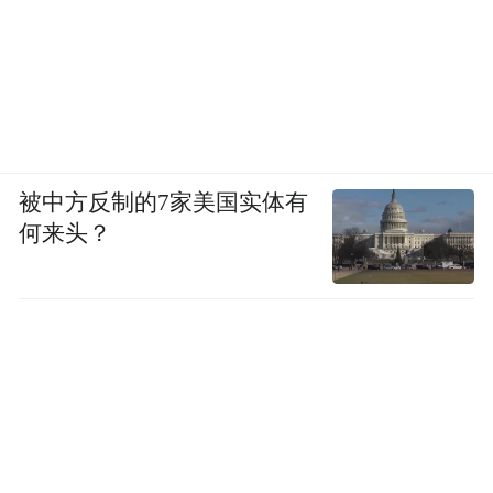
这场洪灾，很多工作可能至今都难以推进。
对榕江来说，这或许是一次机会”。
8月9日，贵州“村超”总决赛的那一天，球场
人山人海。过去一年常去看球的当地人杨洪
斌，却没去现场。
被中方反制的7家美国实体有
何来头？
那晚，经过紧张的点球大战，忠诚村足球队
以4:2夺冠，全场沸腾欢呼，球场上空升起烟
花。江对岸的杨家湾，安静得只有水流声。
杨洪斌家的房子没挺过这场洪水，他坐在小
卖部的灯下挨个给建房队打电话。全县那么
多倒塌的房屋都需要重建，建房队的工期都
排满了，估计几天后才能来。