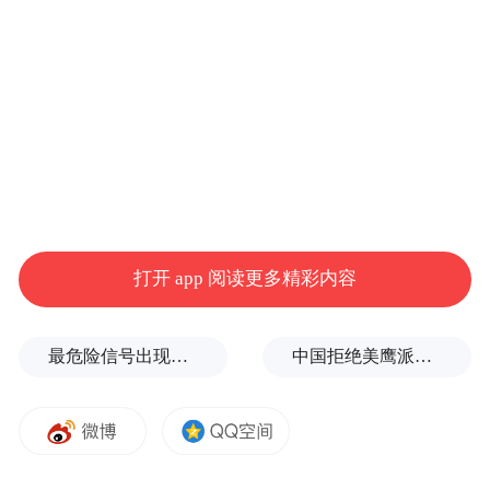
更重要的是，灾后重建需要资金。作为中国
最晚脱贫的县城之一，榕江的产业以低端木
材加工为主，“村超”作为其最大IP，能否为
县城持续“造血”？
打开 app 阅读更多精彩内容
最危险信号出现！全球能源大动脉岌岌可危
中国拒绝美鹰派副防长访华？弦外之音被热议
8月23日，2025年首届“村超”全国赛总决赛在贵州