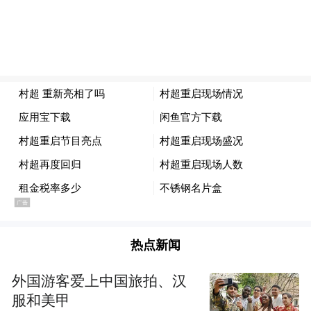
今年却不一样。三江洪峰同时抵达县城，最
大洪峰达到每秒11360立方米，创下了榕江历
史最高纪录。洪水退去后，唐龙返回“村超”
球场，发现现场一片狼藉：淤泥最深有一米
多，直播大屏幕被淹了一半，看台、转播设
备、摄像头、球场围栏、地下线路全坏了，
一楼商铺被冲走上百个足球，整个球场，只
剩下几盏高处的照明灯是好的。
按照原计划，7月26日是第三届贵州“村超”足
热点新闻
球联赛总决赛日，主办方事先邀请了两位国
外国游客爱上中国旅拍、汉
际球星届时来现场。但洪水一来，榕江县足
服和美甲