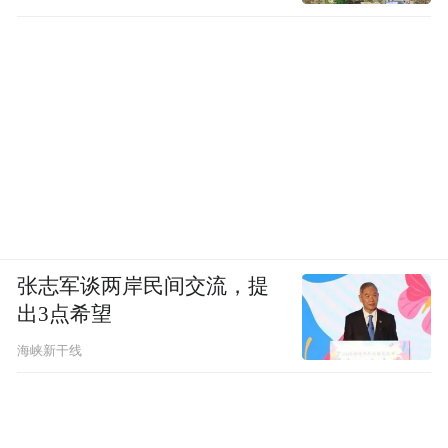
罗汉果种植销售问题，能给当地创造就业岗
位，还能把税收留在当地，是一个比较理想
的全产业链招商引资项目。
不过，可乐项目“计划今年10月投产”。王永
贵所说的其他三四十个与“村超”做品牌联合
合作的项目，目前也处在“陆续落地”阶段。
榕江的先天发展条件并不突出，一些企业来
张志军谈两岸民间交流，提
考察榕江的交通区位、原材料价格等条件之
出3点希望
后，只想冠名使用“村超”品牌，不会真正来
海峡新干线
榕江投资建厂，也就不会把税收留在榕江。
当地还想通过“村超”带动文旅发展，但一位
干部坦言，榕江的旅游资源开发不甚理想，