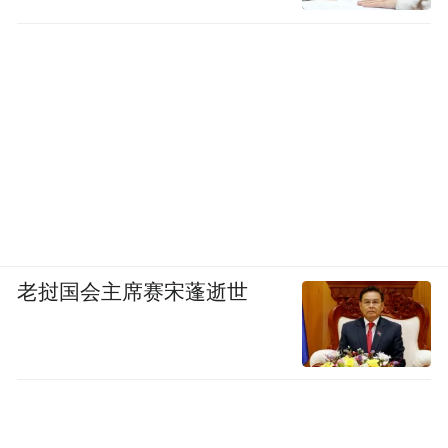
一笔救急资金。
6月30日，贵州省农业农村厅下拨800万元。7
月11日，杨帅跟局长又带队去省农业农村厅
汇报灾情，厅里一位牵头负责榕江救灾的处
长发微信跟他说，自己正在北京。很快，省
厅从农业农村部为榕江争取到1500万元，用
于榕江经济作物、畜牧业和渔业的恢复。
老挝国会主席赛宋蓬逝世
应急救灾的钱到位了，灾后重建还需要更多
钱。徐勃提到，县里希望借这次灾后重建的
机会，升级道路、更新管网、加固防洪堤
等。他们算了一笔账，近一两年计划实施的
灾后重建和提升项目，需要17亿元。