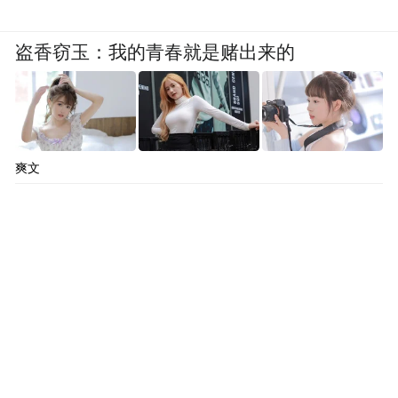
是，趁着洪水还没退去，赶紧收集受灾现场
盗香窃玉：我的青春就是赌出来的
照片用于写材料，“证明榕江真的受了很大
灾”。在县发展和改革局项目调度推进股股长
杨文波的记忆里，因办公室停电停网，他们
只能抱着电脑，跟着南方电网来支援的发电
爽文
车走，“像打游击一样”。
县里既然决定要快速重启“村超”，这项工作
的资金也得落实。起初，县发展和改革局希
望将“村超”项目申报国家发展改革委安排的2
亿元救灾资金。但相关部门审核认为，国家
救灾资金有限，“村超”不是急需恢复的关乎
老百姓日常生产生活的项目。