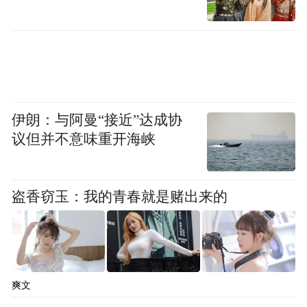
协不得不宣布比赛推迟或取消。
这些年，榕江的最大IP就是“村超”。榕江县
“村超”办公室副主任王永贵向《中国新闻周
刊》介绍，为了利用新媒体发展经济，在“村
超”之前，榕江已经做了五次尝试，包括在当
伊朗：与阿曼“接近”达成协
地侗族节日里举办斗牛和马拉松活动、大山
议但并不意味重开海峡
里的村CBA等，都没有太成功。2023年，“村
超”意外出圈，成为当地经济的新引擎。榕江
盗香窃玉：我的青春就是赌出来的
打造了“超级星期六”活动，每逢周六晚上，
“村超”都会举行赛事，希望吸引全国游客前
来，带动当地餐饮、住宿和文旅发展。
爽文
洪水退去后不久，榕江就决定：“村超”要在