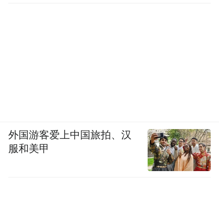
亿元。
一位不愿具名的水利专家告诉《中国新闻周
刊》，因资金有限，江河治理也有轻重缓
急，先治重点后治一般。水利建设需要量力
而行，治理洪水无法通过一举投入就彻底解
决，通常是逐步推进解决。修建三个水库是
长远的流域性防洪体系规划，通常需要若干
个五年计划才能完全落地。
外国游客爱上中国旅拍、汉
服和美甲
段碧娟表示，榕江县发展和改革局正在对接
相关国家部委，争取能把忠诚水库纳入专项
规划并在2025年开工，定威水库争取能在
2028—2030年开工。在徐勃眼中，“如果不是