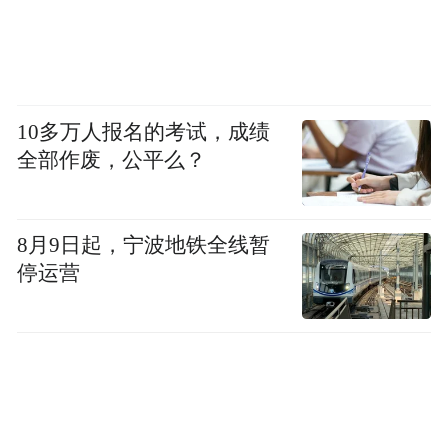
争资争项
“村超”球场受灾只是榕江灾情的一个缩影。
10多万人报名的考试，成绩
“6·24 特大洪灾”中，榕江县城超三分之二区
全部作废，公平么？
域被淹，内涝导致供水中断，电力瘫痪，全
县10.3万人受灾，5.1万人紧急转移。四天
8月9日起，宁波地铁全线暂
后，新一轮洪峰再度来袭，县城6000多商户
停运营
受损，28所学校被淹，多家医院的CT、核磁
共振等设备被毁。农村灾情集中在沿河区
域，房屋、农田遭水淹损毁，近9万亩农作物
受影响。
6月25日，国家发展改革委紧急安排中央预算