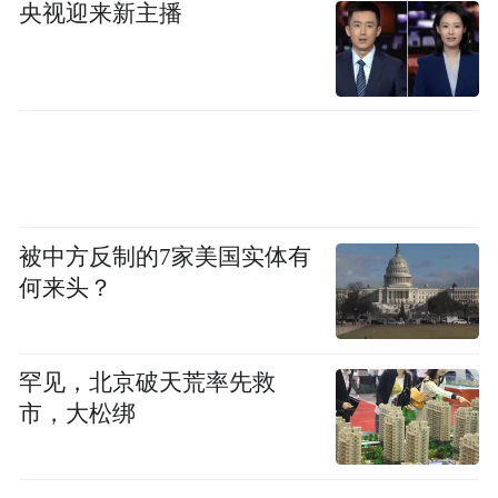
央视迎来新主播
壁县协调来挖机，清淤才提速。贵州省住房
和城乡建设厅组织了8市州前来支援救灾，其
中，贵阳市住房和城乡建设局负责球场外13
万平方米区域的清淤和水电恢复。
7月1日，灾后一周，球场重新亮灯。7月3日
开始，新看台、音响、电子屏幕陆续进场，
被中方反制的7家美国实体有
十几个施工队昼夜交叉作业。7月26日重启前
何来头？
夕，“村超”球场基本恢复满足了赛事要求，
唯一没完工的是塑胶跑道，因为连日下雨，
只完成了第一层铺设。“回头看，那一个月干
罕见，北京破天荒率先救
市，大松绑
了三个月的活。”唐龙说。重启那天，榕江县
涌入18万人，直到凌晨4点，街头还灯火通
明，“这正是我们想看到的”。