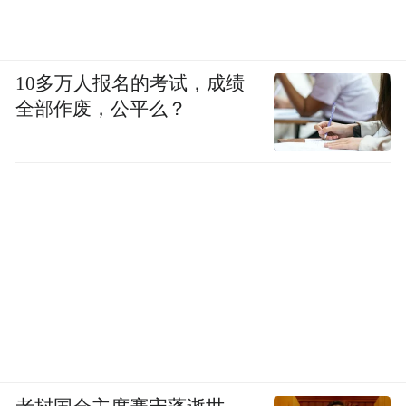
杨洪斌细细地算着账——重建房子要十几万
元，政府补贴和保险加起来能有接近两万
10多万人报名的考试，成绩
元，如果钱不够用，他只能去银行贷款。
全部作废，公平么？
（文中杨洪斌为化名）
作者：吕雅萱
“特别声明：以上作品内容(包括在内的视频、图片或音
频)为凤凰网旗下自媒体平台“大风号”用户上传并发
布，本平台仅提供信息存储空间服务。
Notice: The content above (including the videos,
pictures and audios if any) is uploaded and posted
by the user of Dafeng Hao, which is a social media
platform and merely provides information storage