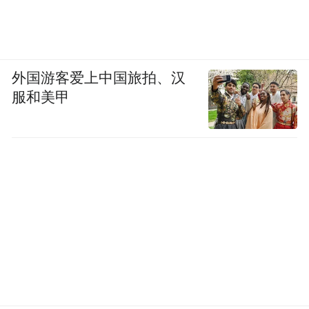
“这或许是一次机会”
外国游客爱上中国旅拍、汉
之所以要争资争项，是因为这与榕江当前的
服和美甲
经济发展现状有关。
榕江是个小县，常住人口只有30万人，2024
年一般公共预算收入3.7亿元，公务员工资主
要依靠中央财政转移支付。王永贵表示，作
为最后一批脱贫县，榕江税收主要靠一产和
三产，没有多少支撑性的工业产业，救灾和
灾后重建资金只能寻求中央和省、州支持。
事实上，在“村超”出圈以后，当地尝试过把