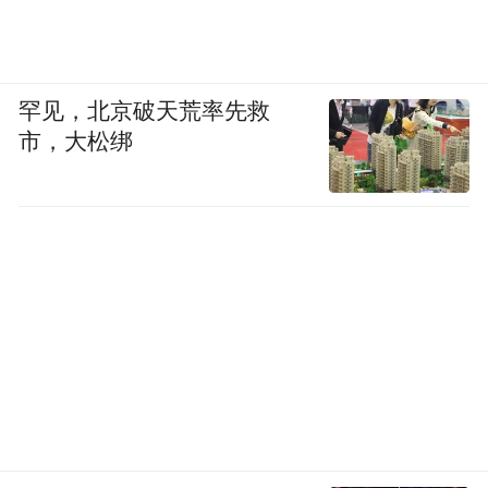
革局谋划了第二批灾后重建项目送审，共需
资金约4.2亿元。
这批送审项目包括榕江的防洪堤。三江交
罕见，北京破天荒率先救
汇，榕江县城是被水冲刷出来的一块地方，
市，大松绑
榕江县水务局局长董爱辉半开玩笑地说：“榕
江的水是贵州最复杂的水。”但现实是，榕江
“尚未达到规划防洪标准”，江河治理进度滞
后，防洪减灾体系仍不完善。
事实上，因为2023年京津冀地区遭受历史罕
见的极端暴雨，国家在防洪领域加大资金投
入，榕江也获得一笔国债资金用以修建和加
固防洪堤，借此把防洪堤的标准提升到20年