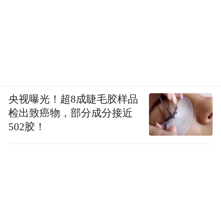
7月17—18日，徐勃带队进京，走访应急管理
部、国家铁路局、国家发展改革委城市和小
城镇改革发展中心、农业农村部对外经济合
作中心等多个部门，对接汇报榕江灾后重建
工作，积极争取项目资金支持。“他们参与过
央视曝光！超8成睫毛胶样品
全国各地的救灾和重建，比我们更有经验，
检出致癌物，部分成分接近
我们去拜访汇报榕江的灾后重建思路，听各
502胶！
部门意见，避免榕江走弯路。”
更重要的是，榕江要抓住洪灾之后半年的窗
口期，趁各部门还在重视关心，争取一些对
榕江有利的项目。“明年国家层面统筹分‘盘
子’时，能把榕江的事情放进去。”徐勃说。