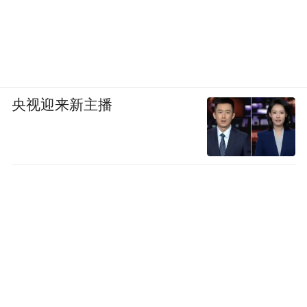
内投资1亿元，支持贵州灾区基础设施和公共
服务设施灾后应急恢复，之后又追加1亿元。
段碧娟告诉《中国新闻周刊》，这2亿元要覆
盖贵州省救灾，榕江能分到的有限，于是，
央视迎来新主播
他们先向上申报了“城区道路及相关市政基础
设施”“供水系统”“排水系统”这三个项目，“把
这三项解决了，百姓生活就相对稳定一点
了”。然后，又继续申请了“受灾学校”“受灾
医院”两个项目。
洪水来袭当晚，县发展和改革局通知大家返
岗，他们分成两拨人，一拨上街清淤，一拨
写项目申报材料“争资争项”。一个紧急任务