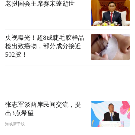
一个月内重启，7月26日的贵州“村超”足球联
老挝国会主席赛宋蓬逝世
赛总决赛，改成“村超”灾后重启感恩专场。
榕江县发展和改革局副局长段碧娟告诉《中
央视曝光！超8成睫毛胶样品
国新闻周刊》，县里觉得重启“村超”不仅是
检出致癌物，部分成分接近
重启比赛本身，更是想通过“村超”带动灾后
502胶！
经济复苏，“只有球赛开始了，把人吸引过来
了，老百姓生意才能做起来，才能恢复大家
的生产生活信心”。
一位榕江县的干部说，“村超”重启是高位推
张志军谈两岸民间交流，提
动，各部门必须按要求全力推进。那时，唐
出3点希望
龙几乎每天只睡三四个小时，刚开始球场清
海峡新干线
淤只能靠人工，进度缓慢。后来，榕江从隔