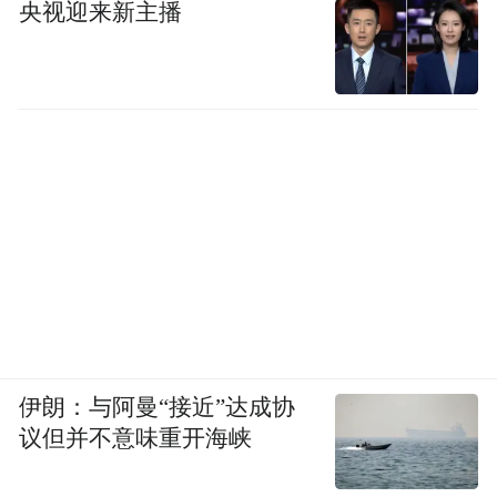
一遇，基本补齐了城区防洪堤缺口。当时，
央视迎来新主播
项目工程结余1500万元，县里又用这笔钱把
“村超”球场一带的防洪堤做了提升。
然而，在今年超50年一遇的洪水面前，新堤
还是被冲垮了。榕江县水务局副局长吴振宇
说，榕江准备再次向上争取修建和提升城区
9.7公里的防洪堤，预算2.5亿元。
另外，榕江目前没有专门的防洪水库。董爱
辉说，要想从根本上治水，还需要尽早把具
有防洪功能的红岩水库、忠诚水库和定威水
伊朗：与阿曼“接近”达成协
库建设提上日程。问题在于，水库的投资体
议但并不意味重开海峡
量比防洪堤大得多，三个水库建设预算超100