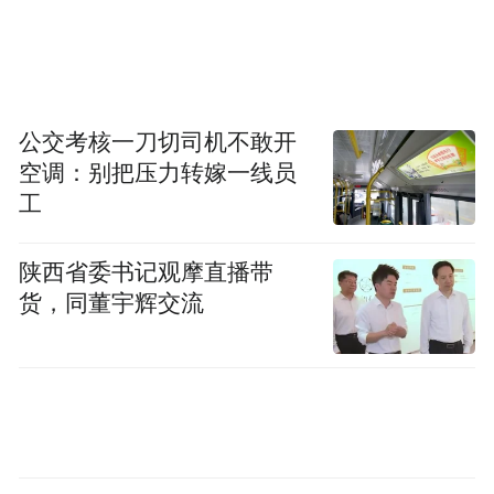
榕江县“村超”球场举行。图/中新
抢救“村超”
洪水是在6月24日上午漫进县城的。前一晚，
公交考核一刀切司机不敢开
县里各部门分片区在防洪堤上值守。榕江县
空调：别把压力转嫁一线员
体育训练中心主任唐龙带着60多人，用沙
工
袋、挡水板把“村超”球场围起来。早上7时
陕西省委书记观摩直播带
多，洪水从都柳江漫出，冲破了围挡。
货，同董宇辉交流
几乎每年汛期，榕江人都要与洪水打照面。
都柳江、寨蒿河、平永河在榕江县交汇成T
字，榕江被两河一江环绕，是天然的“洪水走
廊”。因有防洪堤的保护，近些年，洪水很少
大面积进城。