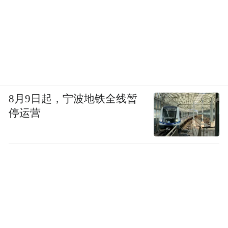
目前榕江还没有一个5A级景区。
段碧娟表示，目前来看，“村超”出圈让榕江
的批零住餐等工商业受益，也就是能在一定
程度上富民，但对榕江的税收贡献则有限。
2023年和2024年，榕江县GDP分别为95.87亿
8月9日起，宁波地铁全线暂
停运营
元、104.96亿元，一般公共预算收入分别为
3.5亿元、3.7亿元。其中，2024年税收收入
1.9亿元，比上年还下降了15.7％。
在这种背景下，榕江希望进一步推动灾后重
建，面临的首要问题就是，钱从哪儿来、应
优先上什么项目。8月11日，榕江县发展和改