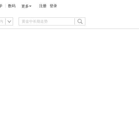
学
数码
注册
登录
更多
内