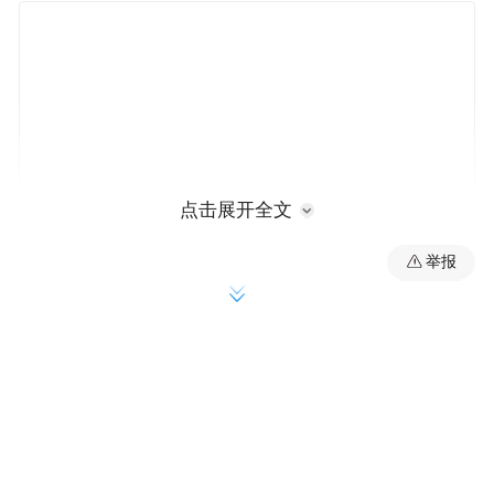
点击展开全文
举报
在此前举行的开幕式上，徐露担任主火炬点
火手之一，以尾波冲浪的方式完成点火。从
主火炬点火手到金牌得主，徐露表示自己非
常荣幸。“滑水是一个非常有体验感和观赏性
的项目，这个让滑水走进大家视野的机会我
觉得很难得，希望可以让世界看到滑水运动