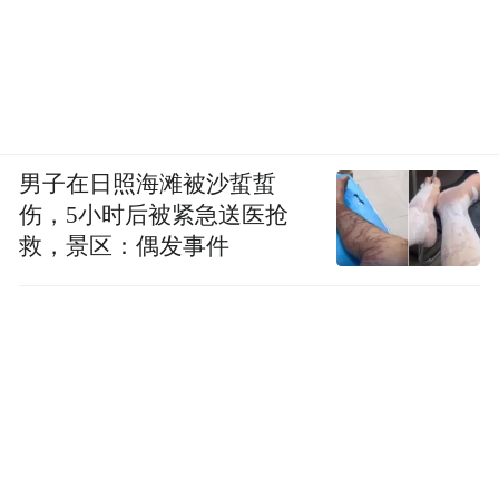
男子在日照海滩被沙蜇蜇
伤，5小时后被紧急送医抢
救，景区：偶发事件