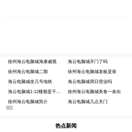
谈及当时做出此番举动的原因，徐露赛后答
道：“因为当时我完成了所有既定的技术动
作，已经把自己全部的实力发挥出来，在最
后结束的时候已经非常满足和开心了。”
徐露表示，对自己今天的表现非常满意，但
赛前并未预料到自己的成绩，“对手其实都非
常厉害，前面我看大家都发挥得不错，所以
当时觉得能完成自己的动作就已经非常好
了。”
热点新闻