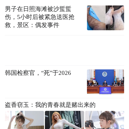
男子在日照海滩被沙蜇蜇
伤，5小时后被紧急送医抢
救，景区：偶发事件
韩国检察官，“死”于2026
徐露比赛现场。中新网记者 安源 摄
当日下午，比赛现场下起了雨，但天气并未
对徐露的状态造成影响。“今天其实天气很
盗香窃玉：我的青春就是赌出来的
好，没有之前那么热，水面也比较平，所以
影响不大，甚至可以说是我比赛中遇到最好