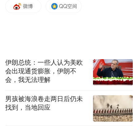
徐露比赛现场。中新社记者 安源 摄
本次成都世运会，徐露参加了索道滑水和尾
伊朗总统：一些人认为美欧
会出现通货膨胀，伊朗不
波滑水两个分项的比赛。在当天尾波滑水的
会，我无法理解
决赛中，徐露第一轮表现得十分优异，在第
二轮即将滑出积分区之前意外失误掉入水
男孩被海浪卷走两日后仍未
中。根据规则，她还能够继续做技术动作，
找到，当地回应
但重新站起来的徐露选择了边滑水边向看台
上的观众挥手，她精彩的表现也赢得了岸边
观众们的阵阵掌声与欢呼。