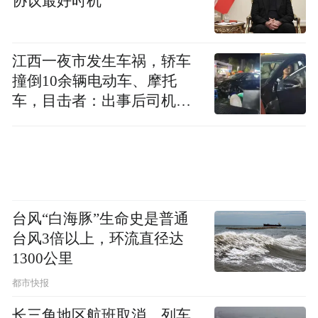
协议最好时机
火锅，“因为我们比赛期间会控制饮食，所以
我已经有大概两个多月没有吃过火锅了，实
江西一夜市发生车祸，轿车
在是太馋了。”徐露表示，未来希望自己可以
撞倒10余辆电动车、摩托
继续进步，在其它世界大赛拿到更多好成
车，目击者：出事后司机一
绩。(完)
直坐车里
“特别声明：以上作品内容(包括在内的视频、图片或音
频)为凤凰网旗下自媒体平台“大风号”用户上传并发
布，本平台仅提供信息存储空间服务。
Notice: The content above (including the videos,
台风“白海豚”生命史是普通
pictures and audios if any) is uploaded and posted
by the user of Dafeng Hao, which is a social media
台风3倍以上，环流直径达
platform and merely provides information storage
1300公里
space services.”
都市快报
长三角地区航班取消、列车