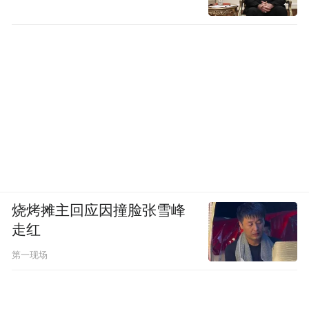
烧烤摊主回应因撞脸张雪峰
走红
第一现场