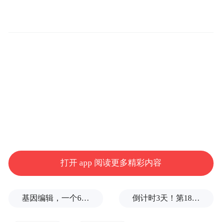
的魅力。”
滑水是一项结合速度、技巧与平衡的水上运
动，于1981年成为世运会正式比赛项目。参
与者借助摩托艇的牵引，脚踏滑水板在水面
滑行，做出各种翻转、跳跃等动作。按动力
来源与形式，滑水运动又分尾波滑水、尾波
冲浪、索道滑水。
打开 app 阅读更多精彩内容
基因编辑，一个6岁女孩之死
倒计时3天！第18届影响世界华人盛典即将启幕