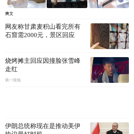
的水面了，很利于我们发挥出更高的水平。”
徐露说道。
爽文
网友称甘肃麦积山看完所有
滑水一直以来都是欧美国家的优势项目，本
石窟需2000元，景区回应
次参加该项比赛的运动员大多也来自欧美国
家。“因为我英语不是很好，所以只和其它国
烧烤摊主回应因撞脸张雪峰
家的运动员有一些简单的交流，不过滑水运
走红
动员的性格都非常外向。”徐露说，作为东道
第一现场
主，自己会推荐外国运动员在比赛之余去看
看四川的大熊猫，吃火锅、烧烤，品尝四川
美食，体验巴蜀文化魅力。
同时，作为一个“四川妹儿”，徐露已经想好
伊朗总统称现在是推动美伊
了赛后如何庆祝，首先得和朋友们一起吃顿