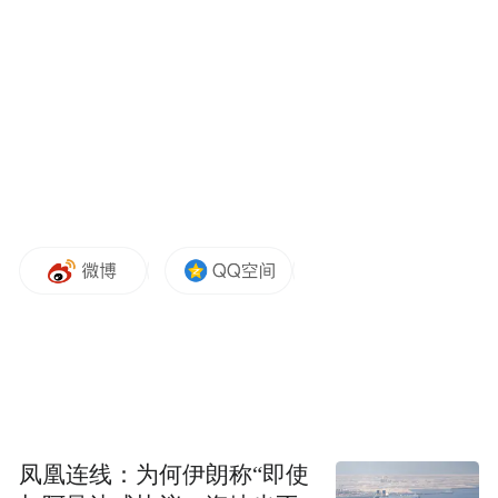
度仍可调整决定，但“至少目前没有推进（采
购）的迹象”。
不过，路透社很快更新信息称，印度政府随
后发表声明称，有关暂停谈判的新闻报道是
“虚假且捏造的”，采购工作仍在按“现行程
序”推进。
此前，就美国宣布对印度加征50%关税，印
度总理莫迪7日首次发表讲话予以回应。莫迪
说，即使为此付出沉重代价，他也不会损害
印度农民的利益。印度外交部发布声明称，
美国对印度加征关税等行为“不公平、不公
凤凰连线：为何伊朗称“即使
正、不合理”，印度将“采取一切必要行动”维