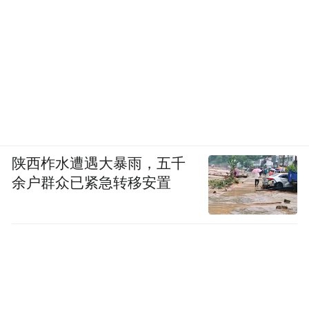
陕西柞水遭遇大暴雨，五千
余户群众已紧急转移安置