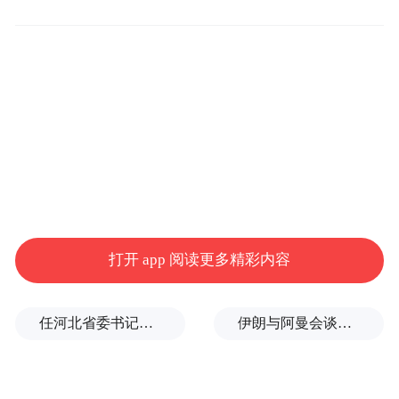
关采购谈判已被搁置。
两名知情人士透露说，在现已取消的访美行
程中，辛格原本还计划宣布为印度海军购买6
架波音P-8I型侦察机和支持系统，这笔价值
36亿美元的采购谈判本已进入“最后阶段”。
路透社同时提到，特朗普有过迅速改变决定
的历史，印度方面也表示仍在积极与华盛顿
进行讨论。一名知情人士称，一旦印度明确
打开 app 阅读更多精彩内容
了关税政策以及双边关系的走向，这些防务
采购事宜或许仍将推进，“只是不会像预期的
任河北省委书记后，罗文首次调研
伊朗与阿曼会谈最新细节曝光
那么快”。另一名官员也表示，目前并未下达
有关暂停采购的明确书面指示，这意味着印