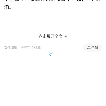
消。
点击展开全文
举报
责任编辑：于竞翔 PX338
据报道介绍，印度原计划采购通用动力陆地
系统公司生产的“斯崔克”装甲车，以及由美
国雷神公司和洛克希德-马丁公司联合研制的
“标枪”反坦克导弹。但是由于关税问题，相