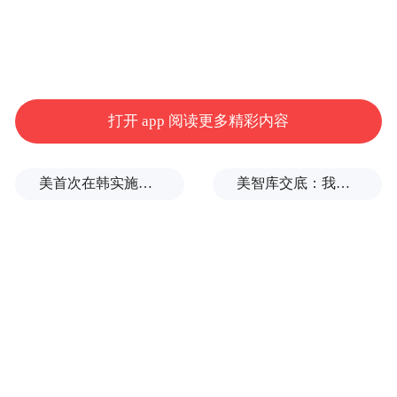
打开 app 阅读更多精彩内容
美首次在韩实施自杀式FPV无人机演习
美智库交底：我们调研了全球4.2万人的中美偏好，民心已有惊人巨变