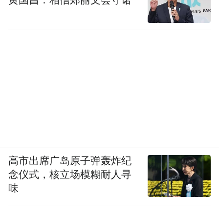
黄国昌：相信郑丽文会守诺
高市出席广岛原子弹轰炸纪
念仪式，核立场模糊耐人寻
味