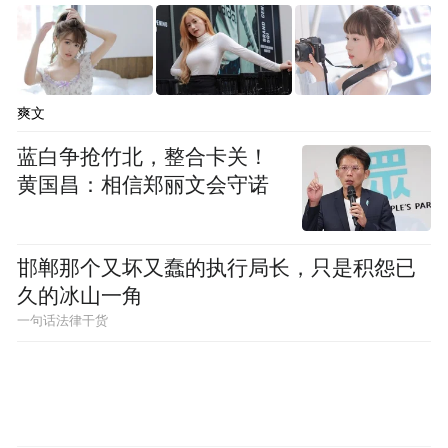
爽文
蓝白争抢竹北，整合卡关！
黄国昌：相信郑丽文会守诺
邯郸那个又坏又蠢的执行局长，只是积怨已
久的冰山一角
一句话法律干货