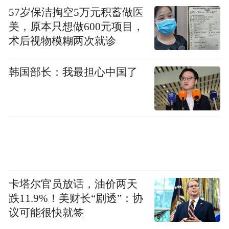
57岁保洁掏空5万元积蓄做医
美，原本只想做600元项目，
术后视物模糊两次就诊
韩国部长：我最担心中国了
卡塔尔官员放话，油价两天
跌11.9%！美财长“剧透”：协
议可能很快就签