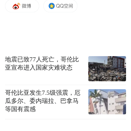
成都世运会是史经纬首次登上世运会赛场。
此次本土作战，史经纬一直在与队友全力备
战，期待发挥最佳水平，在主场“看到五星红
旗高高飘扬”。他还透露，会在本届世运会运
用一套高难度的全新动作，并融入中国武术
地震已致77人死亡，哥伦比
元素，展示“中国风”的力与美。(完)
亚宣布进入国家灾难状态
“特别声明：以上作品内容(包括在内的视频、图片或音
频)为凤凰网旗下自媒体平台“大风号”用户上传并发
哥伦比亚发生7.5级强震，厄
布，本平台仅提供信息存储空间服务。
瓜多尔、委内瑞拉、巴拿马
Notice: The content above (including the videos,
等国有震感
pictures and audios if any) is uploaded and posted
by the user of Dafeng Hao, which is a social media
platform and merely provides information storage
space services.”