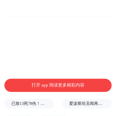
8月6日晚，第12届世界运动会(简称“成都世
运会”)开幕式中国体育代表团旗手、技巧项
目男子运动员史经纬接受媒体采访。图为史
经纬。中新社记者 国璇 摄
出生于2002年的史经纬是中国技巧运动领域
冉冉升起的新星，专攻男子四人项目，该项
目需要四名运动员通过抛接、叠罗汉等动作
展现力量与默契。2023年，他与队友在波兰
世界杯斩获男四组冠军。2024年在葡萄牙举
打开 app 阅读更多精彩内容
行的第29届世界技巧锦标赛中，史经纬又与
队友包揽男四组平衡套、动力套、联合套三
已致13死78伤！这是乌方对俄本土发动的最致命袭击之一
爱泼斯坦丑闻再曝新线索！美国顶级艺术学校爆70起性侵黑幕，近50名成年人被指控
枚金牌，并助力中国队时隔25年后重夺团体
冠军。