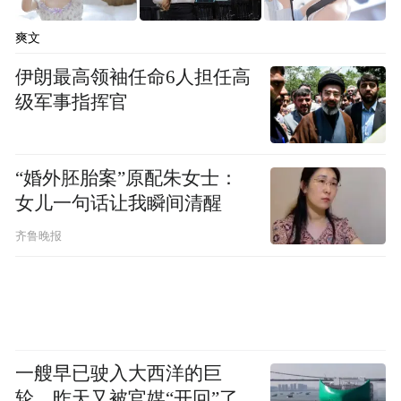
爽文
伊朗最高领袖任命6人担任高
级军事指挥官
“婚外胚胎案”原配朱女士：
女儿一句话让我瞬间清醒
齐鲁晚报
一艘早已驶入大西洋的巨
轮，昨天又被官媒“开回”了