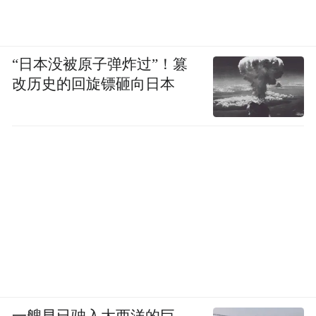
“日本没被原子弹炸过”！篡
改历史的回旋镖砸向日本
一艘早已驶入大西洋的巨