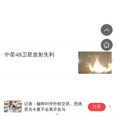
中星4B卫星发射失利
叫停外租交易，恩德
TA：恩德里克将留在皇马为
打开
会离开皇马
置而战，有望在右路获得更
会