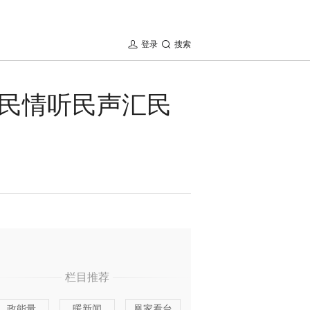
登录
搜索
民情听民声汇民
栏目推荐
政能量
暖新闻
凰家看台