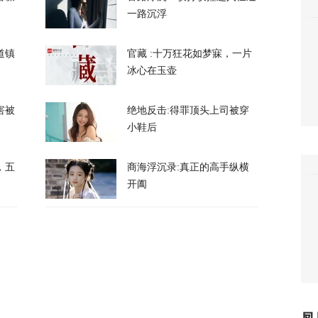
一路沉浮
12
道镇
官藏 :十万狂花如梦寐，一片
冰心在玉壶
害被
绝地反击:得罪顶头上司被穿
小鞋后
，台军丢盔弃甲，赖清德深夜逃跑，赌解放军
，五
商海浮沉录:真正的高手纵横
12
开阖
政客广岛致辞：不提美国是投弹国，却批评俄
375
察：一条社交媒体视频，为何让上万年轻人赌