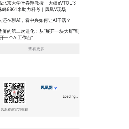
话北京大学叶春翔教授：大疆eVTOL飞
珠峰8861米助力科考｜凤凰V现场
人还在聊AI，看中兴如何让AI干活？
叠屏的第二次进化：从“展开一块大屏”到
展开一个AI工作台”
查看更多
凤凰网
Loading...
凤凰资讯官方微信