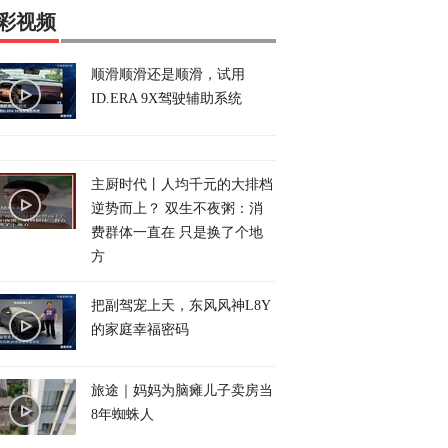
彩视频
顺滑顺滑还是顺滑，试用
ID.ERA 9X驾驶辅助系统
主厨时代丨人均千元的大排档
逆势而上？ 双生不夜粥：消
费群体一直在 只是换了个地
方
把副驾宠上天，东风风神L8Y
的家庭幸福密码
旅途｜妈妈为脑瘫儿子卖房当
8年蜘蛛人