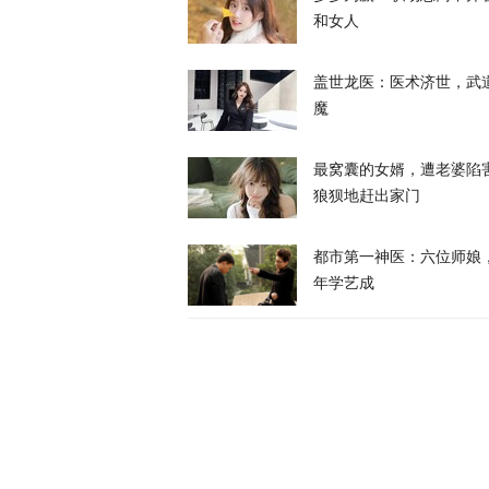
和女人
天下事
盖世龙医：医术济世，武
魔
最窝囊的女婿，遭老婆陷
狼狈地赶出家门
岛内演习首日
抓不到？
都市第一神医：六位师娘
又又切克闹
年学艺成
俄方痛斥日本
罗斯
天下事
西班牙前线观
命游向欧洲？