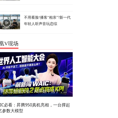
不用看脸!播客“相亲”?新一代
年轻人听声音玩恋综
凰V现场
世界人工智能大会：AI开始干活了，但到底干的怎么样？萌新闯WAIC
AIC必看：昇腾950真机亮相，一台撑起
亿参数大模型