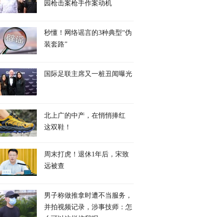
园枪击案枪手作案动机
秒懂！网络谣言的3种典型“伪
装套路”
国际足联主席又一桩丑闻曝光
北上广的中产，在悄悄捧红
这双鞋！
周末打虎！退休1年后，宋致
远被查
男子称做推拿时遭不当服务，
并拍视频记录，涉事技师：怎