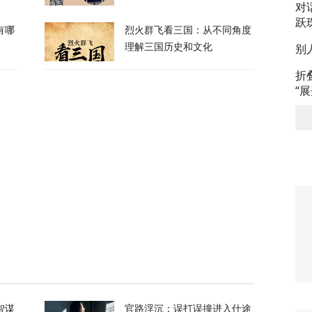
对
跃
有哪
烈火群飞看三国：从不同角度
喊话：别再作秀了！
别
理解三国历史和文化
折
84
“
拦截！基辅防空失灵，西方靠不住了
362
私下支持万斯参加下届美国大选
3
升机遭遇飞行安全事件，现场监控画面曝光
智谋
官路浮沉：误打误撞进入仕途