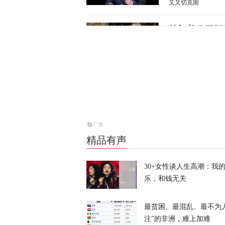
又又切克闹
特朗普公开拒
天下事
涉霍尔木兹海
天下事
精品有声
美防长将被撤
30+女性谈人生高潮：我
天下事
乐，和钱无关
最贫困、最混乱、最不为
注”的非洲，难上加难