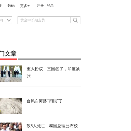
学
数码
注册
登录
更多
内
门文章
重大协议！三国签了，印度紧
张
台风白海豚“闭眼”了
致8人死亡，泰国总理公布校