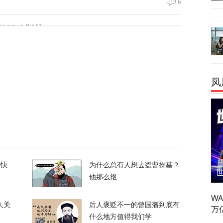
6
绝泽连斯基！
103
凤
峡，伊朗与阿曼被曝达成临时协议框架
20
换？特朗普回应
的快
为什么总有人想去盗曹操墓？
119
他那么抠
W
人关
后人褒贬不一的曾国藩到底有
万
什么地方值得我们学