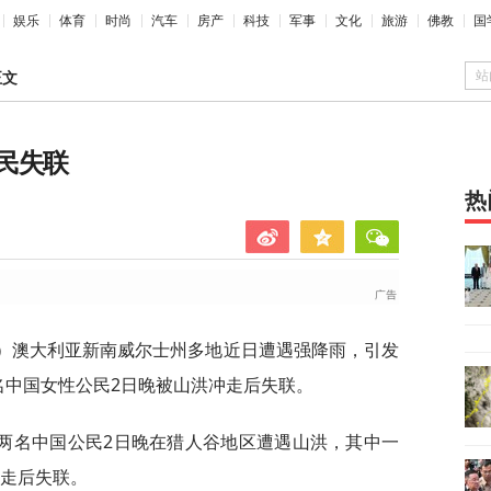
娱乐
体育
时尚
汽车
房产
科技
军事
文化
旅游
佛教
国
站
正文
民失联
热
渝）澳大利亚新南威尔士州多地近日遭遇强降雨，引发
名中国女性公民2日晚被山洪冲走后失联。
两名中国公民2日晚在猎人谷地区遭遇山洪，其中一
冲走后失联。