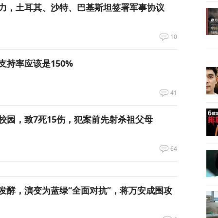
力，土耳其、沙特、巴基斯坦签署军事协议
10
支持率应该是150%
41
校园，致7死15伤，犯案前先射杀祖父母
64
发酵，演变为蓝绿“全面对抗”，蒋万安成围攻