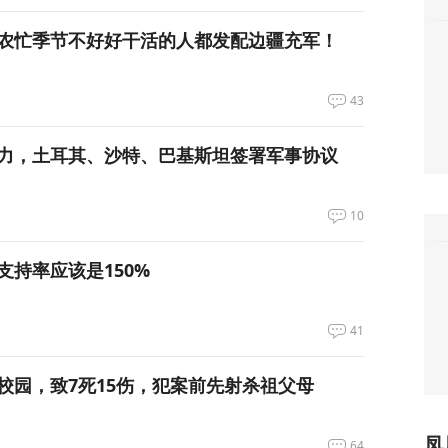
农忙季节不好好干活的人都发配边疆充军！
43
力，土耳其、沙特、巴基斯坦签署军事协议
10
支持率应该是150%
41
校园，致7死15伤，犯案前先射杀祖父母
凤
64