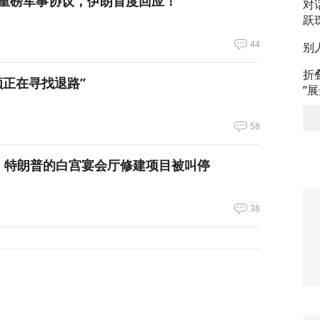
重磅军事协议，伊朗首度回应！
对
跃
44
别
折
领正在寻找退路”
“
58
，特朗普的白宫宴会厅修建项目被叫停
38