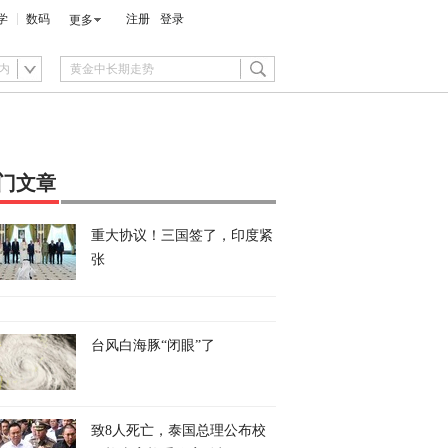
学
数码
注册
登录
更多
内
门文章
重大协议！三国签了，印度紧
张
台风白海豚“闭眼”了
致8人死亡，泰国总理公布校