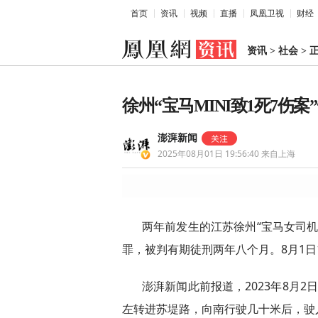
首页
资讯
视频
直播
凤凰卫视
财经
资讯
>
社会
>
徐州“宝马MINI致1死7伤
澎湃新闻
2025年08月01日 19:56:40
来自上海
两年前发生的江苏徐州“宝马女司机
罪，被判有期徒刑两年八个月。8月1日
澎湃新闻此前报道，2023年8月2
左转进苏堤路，向南行驶几十米后，驶