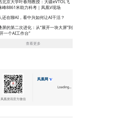
话北京大学叶春翔教授：大疆eVTOL飞
珠峰8861米助力科考｜凤凰V现场
人还在聊AI，看中兴如何让AI干活？
叠屏的第二次进化：从“展开一块大屏”到
展开一个AI工作台”
查看更多
凤凰网
Loading...
凤凰资讯官方微信