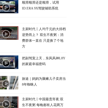
顺滑顺滑还是顺滑，试用
ID.ERA 9X驾驶辅助系统
主厨时代丨人均千元的大排档
逆势而上？ 双生不夜粥：消
费群体一直在 只是换了个地
方
把副驾宠上天，东风风神L8Y
的家庭幸福密码
旅途｜妈妈为脑瘫儿子卖房当
8年蜘蛛人
主厨时代丨中国最贵宵夜:双
生不夜粥 每晚都有人花两万