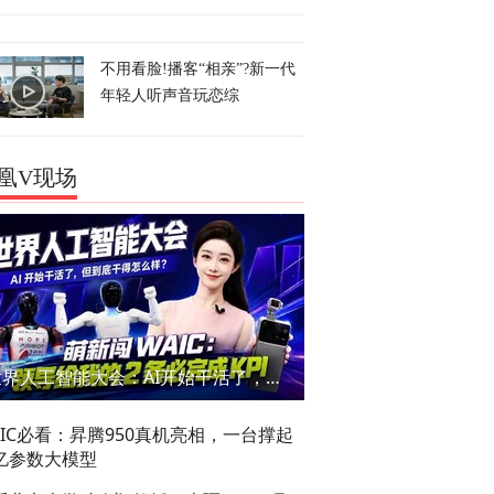
不用看脸!播客“相亲”?新一代
年轻人听声音玩恋综
凰V现场
世界人工智能大会：AI开始干活了，但到底干的怎么样？萌新闯WAIC
AIC必看：昇腾950真机亮相，一台撑起
亿参数大模型