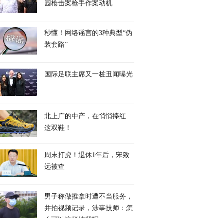
园枪击案枪手作案动机
秒懂！网络谣言的3种典型“伪
装套路”
国际足联主席又一桩丑闻曝光
北上广的中产，在悄悄捧红
这双鞋！
周末打虎！退休1年后，宋致
远被查
男子称做推拿时遭不当服务，
并拍视频记录，涉事技师：怎