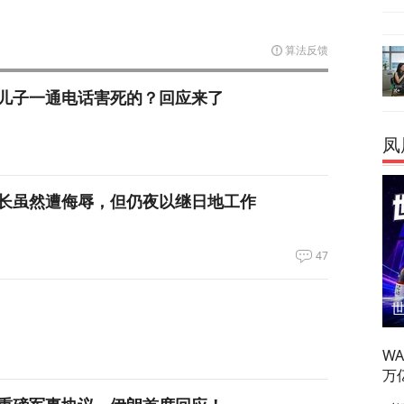
算法反馈
儿子一通电话害死的？回应来了
凤
长虽然遭侮辱，但仍夜以继日地工作
47
W
万