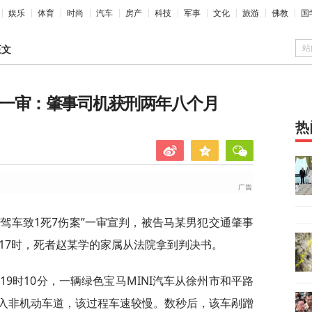
娱乐
体育
时尚
汽车
房产
科技
军事
文化
旅游
佛教
国
站
正文
案”一审：肇事司机获刑两年八个月
热
驾车致1死7伤案”一审宣判，被告马某男犯交通肇事
17时，死者赵某学的家属从法院拿到判决书。
日19时10分，一辆绿色宝马MINI汽车从徐州市和平路
入非机动车道，该过程车速较慢。数秒后，该车剐蹭