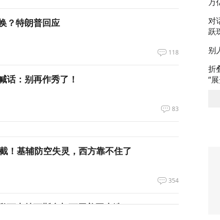
万
对
换？特朗普回应
跃
别
118
折
喊话：别再作秀了！
“
83
拦截！基辅防空失灵，西方靠不住了
354
私下支持万斯参加下届美国大选