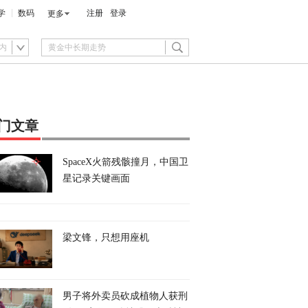
学
数码
注册
登录
更多
内
门文章
SpaceX火箭残骸撞月，中国卫
星记录关键画面
梁文锋，只想用座机
男子将外卖员砍成植物人获刑