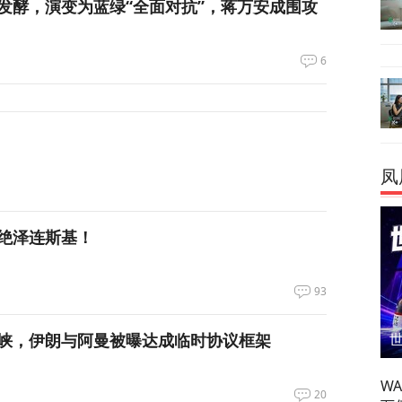
发酵，演变为蓝绿“全面对抗”，蒋万安成围攻
6
凤
绝泽连斯基！
93
峡，伊朗与阿曼被曝达成临时协议框架
W
20