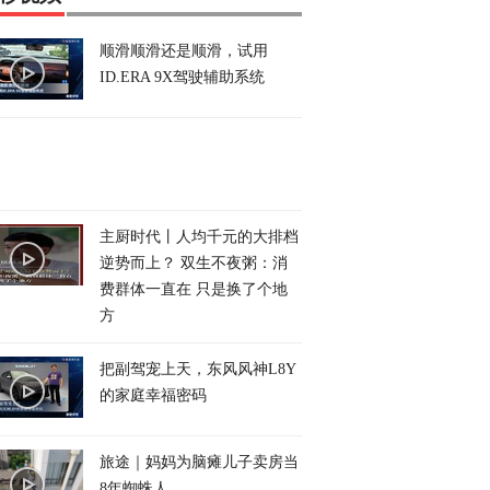
顺滑顺滑还是顺滑，试用
ID.ERA 9X驾驶辅助系统
主厨时代丨人均千元的大排档
逆势而上？ 双生不夜粥：消
费群体一直在 只是换了个地
方
把副驾宠上天，东风风神L8Y
的家庭幸福密码
旅途｜妈妈为脑瘫儿子卖房当
8年蜘蛛人