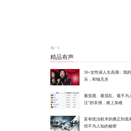
天下事
特朗普所乘直
天下事
精品有声
岛内演习首日
抓不到？
30+女性谈人生高潮：我
又又切克闹
乐，和钱无关
最贫困、最混乱、最不为
注”的非洲，难上加难
富有统治权术的雍正到底
俄方痛斥日本
些不为人知的秘密