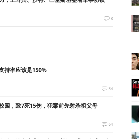
3
支持率应该是150%
34
校园，致7死15伤，犯案前先射杀祖父母
64