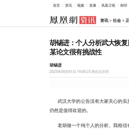
首页
资讯
视频
直播
凤凰卫视
财经
资讯
>
社会
>
胡锡进：个人分析武大恢复
某论文很有挑战性
胡锡进
2025年08月01日 19:09:23
来自北京市
武汉大学的公告没有大家关心的实
仍然是值得欢迎的。
老胡做一个纯个人的分析。我相信