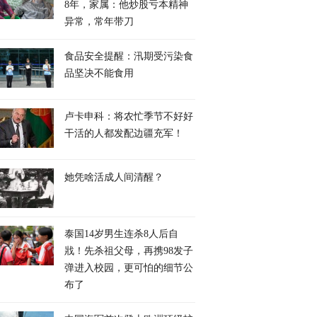
8年，家属：他炒股亏本精神
异常，常年带刀
食品安全提醒：汛期受污染食
品坚决不能食用
卢卡申科：将农忙季节不好好
干活的人都发配边疆充军！
她凭啥活成人间清醒？
泰国14岁男生连杀8人后自
戕！先杀祖父母，再携98发子
弹进入校园，更可怕的细节公
布了