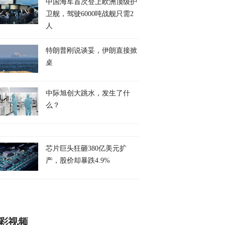
中国海军首次登上欧洲顶级护
卫舰，驾驶6000吨战舰只需2
人
特朗普刚说谈妥，伊朗直接掀
桌
中际旭创大跳水，发生了什
么？
芯片巨头狂砸380亿美元扩
产，股价却暴跌4.9%
彩视频