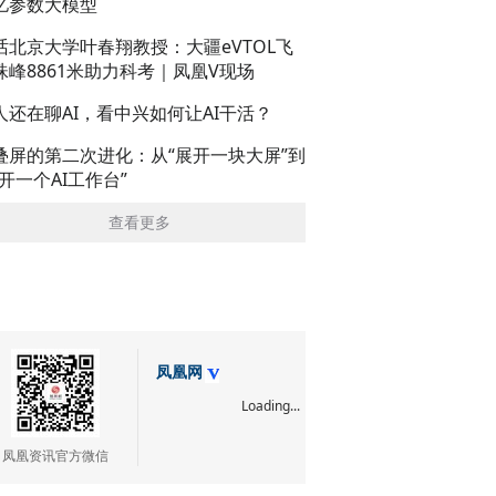
亿参数大模型
话北京大学叶春翔教授：大疆eVTOL飞
珠峰8861米助力科考｜凤凰V现场
人还在聊AI，看中兴如何让AI干活？
叠屏的第二次进化：从“展开一块大屏”到
展开一个AI工作台”
查看更多
凤凰网
Loading...
凤凰资讯官方微信