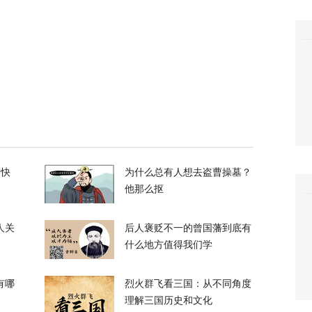
3
升机遭遇飞行安全事件，现场监控画面曝光
12
，台军丢盔弃甲，赖清德深夜逃跑，赌解放军
的快
为什么总有人想去盗曹操墓？
12
他那么抠
人关
后人褒贬不一的曾国藩到底有
什么地方值得我们学
有哪
烈火群飞看三国：从不同角度
政客广岛致辞：不提美国是投弹国，却批评俄
理解三国历史和文化