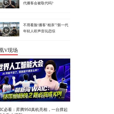
代播客会被取代吗?
不用看脸!播客“相亲”?新一代
年轻人听声音玩恋综
凰V现场
世界人工智能大会：AI开始干活了，但到底干的怎么样？萌新闯WAIC
AIC必看：昇腾950真机亮相，一台撑起