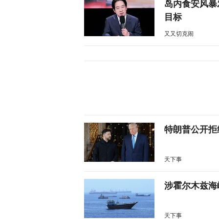
岛内食安风暴
目标
又又切克闹
特朗普公开拒
天下事
涉霍尔木兹海
天下事