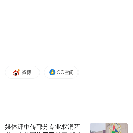
止其自治区第十二次党代会代表资格；收缴
其违纪违法所得；将其涉嫌犯罪问题移送检
察机关依法审查起诉，所涉财物一并移送。
对潘世庆的开除党籍处分决定，待召开自治
区党委全会时予以追认。
潘世庆，男，汉族，1965年11月生，研究
生，中共党员。
他曾任广西壮族自治区国资委副主任，党委
委员等职，2014年调任广西柳州钢铁集团公
司董事长、党委书记；2022年任广西壮族自
治区国资委党委副书记、主任。
媒体评中传部分专业取消艺