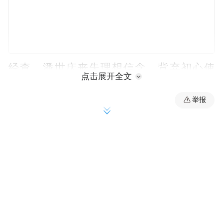
经查，潘世庆丧失理想信念，背弃初心使
点击展开全文
命，无视中央八项规定精神，接受可能影响
举报
公正执行公务的宴请和旅游活动安排；违背
组织原则，不按规定报告个人有关事项，在
干部选拔任用等工作中为他人谋取利益并收
受财物；廉洁底线失守，违规收受礼金，拥
有非上市公司股份，搞钱色交易；不正确履
行职责，违规干预和插手市场经济活动；贪
欲膨胀，“靠企吃企”，处心积虑收钱敛财，
大搞权钱交易，大搞家族式腐败，利用职务