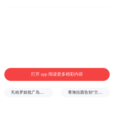
便利帮助他人承揽相关工程项目、物资供应
业务等，从中非法收受巨额财物。
潘世庆严重违反党的组织纪律、廉洁纪律、
工作纪律，构成严重职务违法并涉嫌受贿犯
罪，且在党的十八大后不收敛、不收手，性
质严重，影响恶劣，应予严肃处理。依据
《中国共产党纪律处分条例》《中华人民共
和国监察法》《中华人民共和国公职人员政
打开 app 阅读更多精彩内容
务处分法》等有关规定，经自治区党委常委
会会议研究并报中央纪委常委会会议审议、
扎哈罗娃批广岛市长不提美国原子弹
青海拉面告别“兰州拉面”，借来的IP终要还
中共中央批准，决定给予潘世庆开除党籍处
分；由自治区监委给予其开除公职处分；终