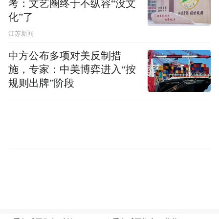
2024年12月5日消息，潘世庆任上被查。
考：文艺圈终于不纵容“没文
化”了
江苏新闻
中方公布多项对美反制措
施，专家：中美博弈进入“按
规则出牌”阶段