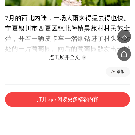
7月的西北内陆，一场大雨来得猛去得也快。
宁夏银川市西夏区镇北堡镇昊苑村村民苏金
萍，开着一辆皮卡车一溜烟钻进了村头不远
处的一片葡萄园。雨后的葡萄园散发出一股
点击展开全文
清香，郁郁葱葱的叶片下，一串串葡萄悬挂
枝头，晶莹剔透。
举报
“这是赤霞珠，酿出的酒像红宝石一样漂亮
呢！”苏金萍动作麻利地将大雨扰乱的藤蔓扶
打开 app 阅读更多精彩内容
回架上。过去这里是片砂石滩，这些葡萄
树，都是她和村民们亲手栽下的。“当初开
荒，谁能信这里真能长出酿好酒的葡萄？”苏