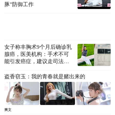
高上诉法院新法官的任命，导致该组织的争
豚”防御工作
端解决机制停摆。冯德莱恩表示，希望欧盟
和CPTPP能够制定适用于当前问题的新贸易
规则。
而在安全领域，冯德莱恩也在有意拉近欧盟
女子称丰胸术9个月后确诊乳
和日本之间的距离。
腺癌，医美机构：手术不可
能引发癌症，建议走司法途
“几代人以来，欧洲和‘印太地区’的安全从未
径
如此紧密地联系在一起。”冯德莱恩表示，在
盗香窃玉：我的青春就是赌出来的
此背景下，欧盟与日本的合作“不仅有价值，
而且至关重要”。她透露，欧盟和日本即将举
行首次国防工业对话，以解决该行业对美国
供应商的严重依赖，欧州和日本的企业还将
爽文