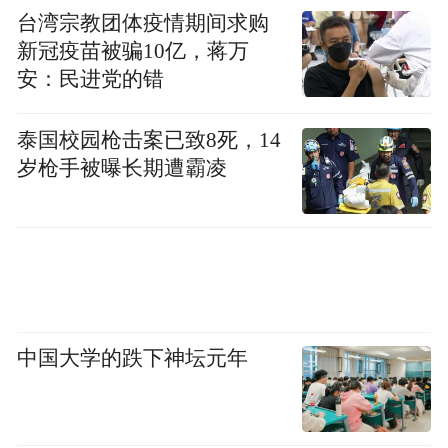
讨论建立合作伙伴关系以加强供应链，双方
台湾宗教团体疫情期间求购
也将考虑联合开发设备。
新冠疫苗被骗10亿，蒋万
安：民进党的错
“特别声明：以上作品内容(包括在内的视频、图片或音
频)为凤凰网旗下自媒体平台“大风号”用户上传并发
泰国校园枪击案已致8死，14
布，本平台仅提供信息存储空间服务。
岁枪手被曝长期遭霸凌
Notice: The content above (including the videos,
pictures and audios if any) is uploaded and posted
by the user of Dafeng Hao, which is a social media
platform and merely provides information storage
space services.”
中国大学的跌下神坛元年