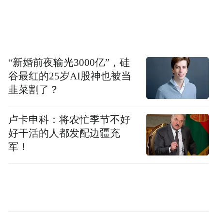
盟提高关税；中国则出台了对稀土等关键矿
产的出口管制措施，令其贸易伙伴感受到了
压力。
“新婚前夜输光3000亿”，硅
冯德莱恩表示：“对于欧洲和日本这样的战略
谷最红的25岁AI股神也被当
伙伴来说，这意味着要让我们的关系更加紧
韭菜割了？
密，以适应时代的现实并塑造未来。”
卢卡申科：将农忙季节不好
她认为，欧日双方应该“根据我们共同的公平
好干活的人都发配边疆充
开放价值观，制定全球贸易和技术规则”，而
军！
她设想中的“欧日同盟”将监督供应链，特别
是关键材料、电池和半导体的供应链。
此外，欧盟和日本将建立一个由经济和外交