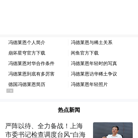
部长组成的“2+2”框架，并从今年夏天开始敲
定相关项目。冯德莱恩还希望与日本以及其
他《全面与进步跨太平洋伙伴关系协定》
（CPTPP）成员国合作。她表示，此次合作
不仅将“捍卫开放贸易”，还将“塑造贸易，并
确保其公平”。
“欧盟和CPTPP成员国携手合作，可以引领世
界贸易组织（WTO）进行一场有意义的改
革。”她补充道。
报道称，WTO是帮助解决国际贸易争端的机
热点新闻
构，却由于缺乏美国的支持而举步维艰。在
严阵以待、全力备战！上海
特朗普的第一个任期内，美国阻止了WTO最
市委书记检查调度台风“白海