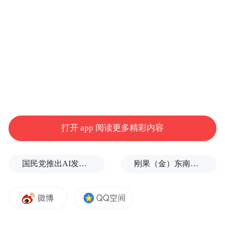
欧盟委员会主席冯德莱恩和欧洲理事会主席科斯
塔 彭博社
冯德莱恩在接受书面采访时表示：“在地缘经
打开 app 阅读更多精彩内容
济方面，我们目睹了贸易紧张局势和不确定
性日益加剧，即使是在长期合作伙伴之间也
国民党推出AI发言人“郑小文”迎战民进党
刚果（金）东南部中资企业钴产品铀含量超标？官方回应
是如此。”
对此，《日经亚洲》提及，美国总统特朗普
正让美国脱离自由贸易，并威胁对日本和欧