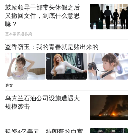
鼓励领导干部带头休假之后
又撤回文件，到底什么意思
嘛？
基本常识项栋梁
盗香窃玉：我的青春就是赌出来的
爽文
乌克兰石油公司设施遭遇大
规模袭击
耗资4亿美元，特朗普的白宫