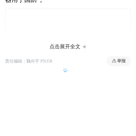
点击展开全文
举报
责任编辑：魏向宇 PN358
梅德韦杰夫写道，“我们该如何处理这件事？
就像以前我们的战士们所做的那样，就像最
高统帅一样所做的那样。别无选择，我们将
继续努力实现特别军事行动目标。”