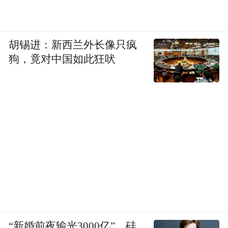
胡锡进：新西兰外长像只疯
狗，竟对中国如此狂吠
“新婚前夜输光3000亿”，硅