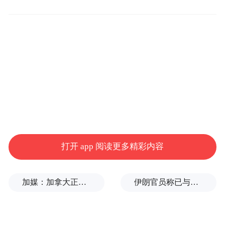
此前一天，特朗普表示，美国将向乌克兰运
送更多武器。此番表态距离美国宣布暂停对
乌部分军事援助仅隔数日。
特朗普7月7日在白宫对媒体说：“我们必须这
么做。他们必须能够自卫。他们现在遭受了
非常严重的打击。我们将不得不运送更多武
器，主要是防御性武器。”
特朗普还表示，对俄罗斯继续打击乌克兰“感
打开 app 阅读更多精彩内容
到失望”，对俄“不满意”。
加媒：加拿大正与美国商讨，以贸易让步换取部分关税减免
伊朗官员称已与阿曼就霍尔木兹海峡通行问题明确总体框架