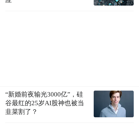
“新婚前夜输光3000亿”，硅
谷最红的25岁AI股神也被当
韭菜割了？