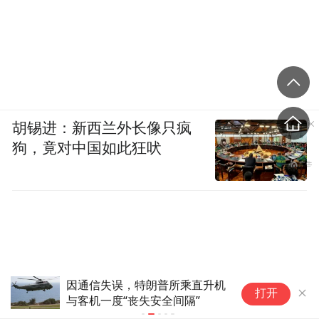
胡锡进：新西兰外长像只疯
狗，竟对中国如此狂吠
因通信失误，特朗普所乘直升机
泽
打开
与客机一度“丧失安全间隔”
表