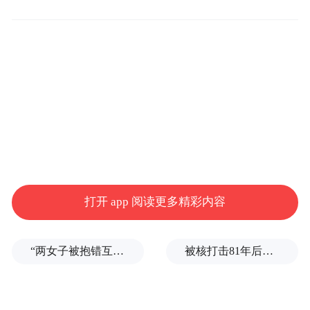
驻马店市中级人民法院于2024年12月6日对此
案进行了不公开开庭审理，于2025年1月15日
作出一审判决，以被告人陈林犯强奸罪，判
处有期徒刑三年；以故意杀人罪判处死刑，
缓期二年执行，剥夺政治权利终身；数罪并
罚，决定执行死刑，缓期二年执行，剥夺政
治权利终身，并决定对陈林限制减刑。
打开 app 阅读更多精彩内容
宣判后，驻马店市人民检察院以原判量刑畸
“两女子被抱错互换人生37年”一当事人沉默多日发声：我不是受益者
被核打击81年后，日本广岛废墟旁响起抗议声：拒绝拥核
轻为由提起抗诉，附带民事诉讼原告人提起
上诉。此事经媒体报道，引发社会舆论关注
和讨论。