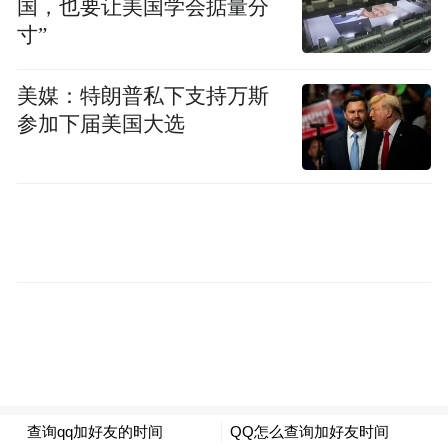
国，也要让美国学会掂量分
以扼颈手段实施强奸，并对趁机逃跑的被害
寸”
人穷追不舍，致被害人因躲避侵害而掉入水
美媒：特朗普私下支持万斯
塘中。陈林因害怕罪行败露而产生杀人灭口
参加下届美国大选
的念头，使用树杆敲打被害人身体致其溺
亡。
河南省高院认为，陈林犯罪动机卑劣，犯罪
手段残忍，犯罪情节极为恶劣，罪行极其严
重。虽有认罪认罚情节，但结合其犯罪事
实、犯罪性质、情节及对社会的危害程度，
依法对其不予从轻处罚，遂作出上述改判。
该案受害人家属向澎湃新闻表示，接到法院