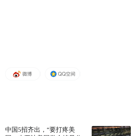
河南省高院受理此案后，组成合议庭，为被
告人陈林指定了辩护律师，依法进行了不公
开审理。
今年2月28日，河南省高院对该案作出二审宣
判：法院经审理认为，根据原审证据及检察
机关二审出示的新证据，原审被告人陈林故
意杀人、强奸的事实清楚，证据确实充分。
陈林对深夜在公共道路上行走的被害人心生
歹念，意图调戏，被朋友劝阻后仍不放弃，
又返回将被害人诱骗至偏僻树林处，以扼颈
等暴力手段实施强奸；第一次强奸未能得逞
中国5招齐出，“要打疼美
后，又挟持被害人至更偏僻的水塘边，继续