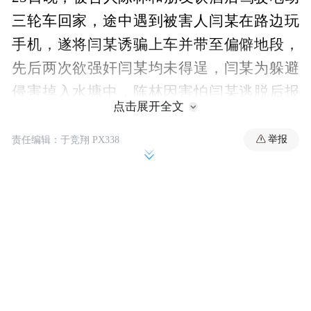
三轮车回家，途中遇到被害人闫某在路边玩
手机，遂将闫某诱骗上车并带至偏僻地段，
先后两次欲强奸闫某均未得逞，闫某为躲避
侵害掉入水塘中，陈林因害怕闫某逃脱后报
点击展开全文
警，遂折断水塘边的小树，并用树竿多次敲
打闫某身体不让其上岸，致使闫某溺水死
举报
责任编辑：于竞翔 PX338
亡。