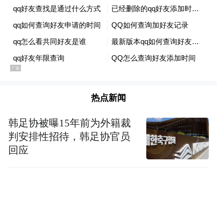
法官通知，陈林在6月底已被执行死刑。家属
申请的附带民事赔偿一案，目前也已进入财
产查控阶段。
“特别声明：以上作品内容(包括在内的视频、图片或音
频)为凤凰网旗下自媒体平台“大风号”用户上传并发
布，本平台仅提供信息存储空间服务。
热点新闻
Notice: The content above (including the videos,
pictures and audios if any) is uploaded and posted
by the user of Dafeng Hao, which is a social media
韩足协被曝15年前为外籍裁
platform and merely provides information storage
判安排性招待，韩足协官员
space services.”
回应