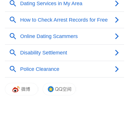
V，但是，不能以其他网暴者的“漏网”为两人
开脱。基于民事诉讼的特点，网暴被害人
（及其亲属）会有维权成本的考虑，会选择
起诉相对容易胜诉、责任更明确的网暴带头
者，而起诉两人也达到了为死者讨回公道、
震慑网暴者的目的。
两名大V为了博取流量，带节奏、煽动网
暴，影响越大作恶越深，也被法院认定其发
表内容与刘学州的死亡构成因果关系，当然
要承担责任。这一判决向无数自媒体发出警
示：故意造谣，国法不容；打着“转发无责”
的旗号传播谣言、煽动网暴，同样国法不
容。