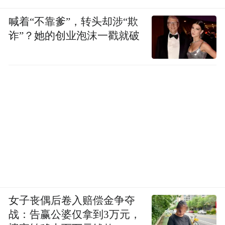
喊着“不靠爹”，转头却涉“欺
诈”？她的创业泡沫一戳就破
女子丧偶后卷入赔偿金争夺
战：告赢公婆仅拿到3万元，