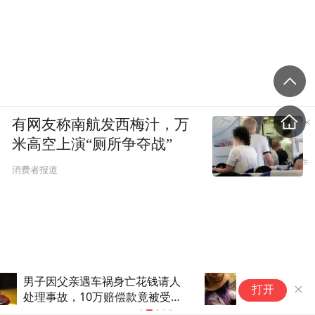
有网友称南航发西梅汁，万
米高空上演“厕所争夺战”
消费者报道
北京一女子请病假，却被公司发
重
打开
现她在非洲旅游，公司将其解
检
雇，女子：我去看病，凭什么开
获