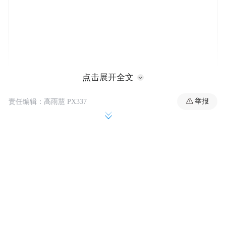
点击展开全文
举报
责任编辑：高雨慧 PX337
2022年1月，在刘学州去世之后，澎湃新闻曾
刊发评论《谁为刘学州的死负法律责
任？》，提出“死者已矣，只留下浅浅的血
迹，但是，追究众多网民网暴的法律责任仍
相当困难”。网暴者众，担责者少；积毁销骨
时自戴“正义光环”，群轻折轴后假装“与我无
关”，杀人不见血，问责难找人，“法不责众”