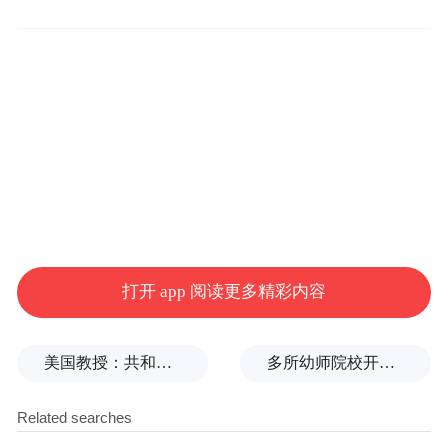
“平庸之恶”正是处理网络暴力的难点所在。
刘学州家属的代理律师周兆成称，本案的判
决第一次认定了网络暴力集聚效应的法律责
任。我们看到，在这起案件当中，司法打破
了“群体侵权”的模糊边界，通过锁定具体侵
权主体（尤其是具有传播力和影响力的大
V），明确其主观过错（明知或应知信息失
实仍传播）与客观后果（扩大损害范围），
打开 app 阅读更多精彩内容
从而问责到人，判决其道歉、赔偿（虽然赔
偿难以弥补网暴造成的恶果），从而发挥定
美国教授：共和党中期选举本是逆风局，没想到对手烂成“神助攻”
多所幼师院校开设养老专业
分止争、以儆效尤的社会效用。
不是说，当时网暴刘学州的只有这两个大