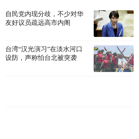
自民党内现分歧，不少对华
网络暴力事件有其特殊的传播学特征：网络
友好议员疏远高市内阁
匿名性降低了行为人的道德感，群体极化助
推了极端言论扩散，沉默的螺旋让理性声音
微弱，结果网暴成为口水狂欢，而一些自媒
台湾“汉光演习”在淡水河口
设防，声称怕台北被突袭
体乐在其中，利用流量兴风作浪。所以更需
要法律守住底线、兜住责任。
刘学州案判决，有助于破除网暴“法不责众”
的迷思，将责任落实到具体的人身上，让网
暴者拿出真金白银，自然就会谨言慎行，从
而维护了舆论场的清朗环境。申言之，要用
精准的追责替代泛化的治理，要用“责任穿