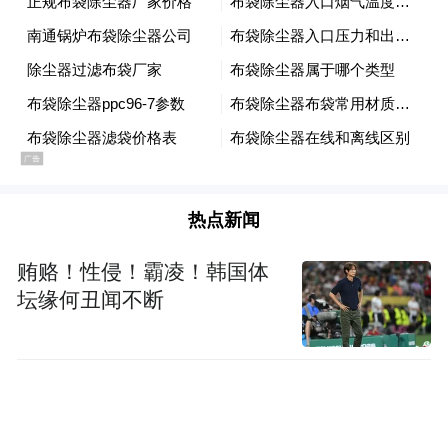
前联合国武器检查员、美国科学和国际安全
研究所所长奥尔布赖特也对加巴德修改此前
发言的行为提出质疑，他估计伊朗至少需要
六个月的时间才能生产出无法通过导弹运载
的“粗糙核装置”，若要生产可通过导弹精准
打击目标的核武器，至少需要一到两年时
间。
热点新闻
报道指出，特朗普经常否认美国情报机构的
贿赂！性侵！霸凌！韩国体
坛缘何丑闻不断
结论，他在首届任期内多次与美国情报机构
发生冲突，他和支持者曾多次在没有实际证
据的情况下指控这些机构是“深层国家”阴谋
集团的一部分。作为特朗普的坚定拥护者，
加巴德也一直是宣扬此类指控的人士之一。