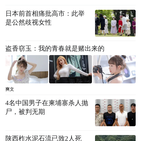
日本前首相痛批高市：此举
“特别声明：以上作品内容(包括在内的视频、图片或音
是公然歧视女性
频)为凤凰网旗下自媒体平台“大风号”用户上传并发
布，本平台仅提供信息存储空间服务。
Notice: The content above (including the videos,
pictures and audios if any) is uploaded and posted
盗香窃玉：我的青春就是赌出来的
by the user of Dafeng Hao, which is a social media
platform and merely provides information storage
space services.”
爽文
4名中国男子在柬埔寨杀人抛
尸，被判无期
陕西柞水泥石流已致2人死