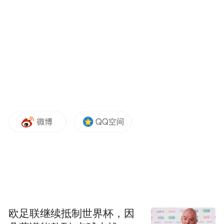
智”。
当被问及是否需要地面部队来打击伊朗时，
特朗普回答说，“我不打算谈地面部队，因为
你最不想做的就是派遣地面部队”。
此外，特朗普还表示以色列在军事上表现良
好，而伊朗处境艰难，他认为目前没有让以
色列停止军事行动的途径。
”很难要求以色列停止空袭，目前处于困境的
是伊朗，我不知道如何停止战斗。”特朗普
说。但他也承认以色列“不可能摧毁伊朗所有
欧足联继续抵制世界杯，因
核设施”。