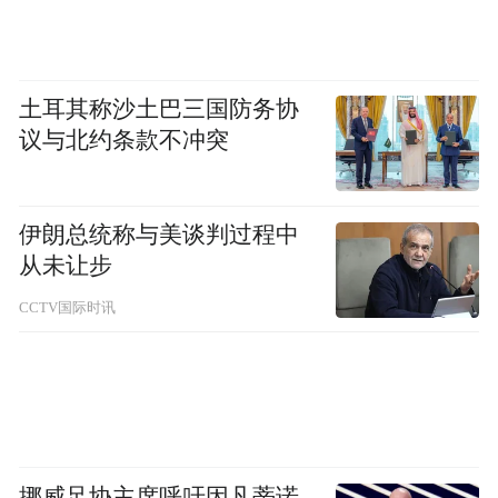
土耳其称沙土巴三国防务协
议与北约条款不冲突
伊朗总统称与美谈判过程中
从未让步
CCTV国际时讯
挪威足协主席呼吁因凡蒂诺