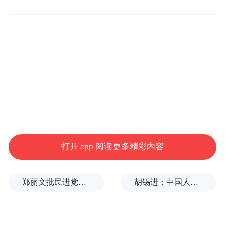
美国国家情报总监加巴德 纽约时报
伊朗当局一直否认正在研制核武器，并称其
打开 app 阅读更多精彩内容
铀浓缩计划仅用于和平目的。
郑丽文批民进党胡说八道：台湾没“独立”过，也从来不是一个国家
胡锡进：中国人到了改变观念的时候，不要把自己搞得太苦
针对是否决定打击伊朗的问题，特朗普说“我
给他们一段时间，我认为最多两周”。他补充
说，此举的目的是“看看人们是否会恢复理