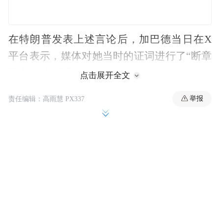
在特朗普发表上述言论后，加巴德当日在X
平台表示，媒体对她当时的证词进行了“断章
取义”，并试图“制造分裂”。
点击展开全文
举报
“美国掌握的情报显示，如果伊朗决定完成组
责任编辑：高雨慧 PX337
装，他们已经达到了可以在几周到几个月内
制造出核武器的程度。特朗普总统已经明确
表示，不可能让这件事发生，我同意这一
点。”加巴德写道。