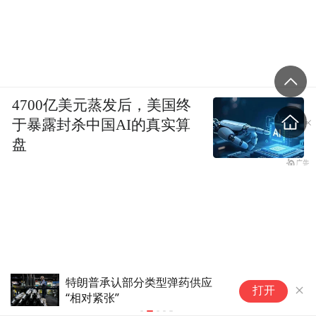
4700亿美元蒸发后，美国终
于暴露封杀中国AI的真实算
盘
应
美总统被曝对弹药库存短缺的报
特朗普
打开
道很愤怒
美联储