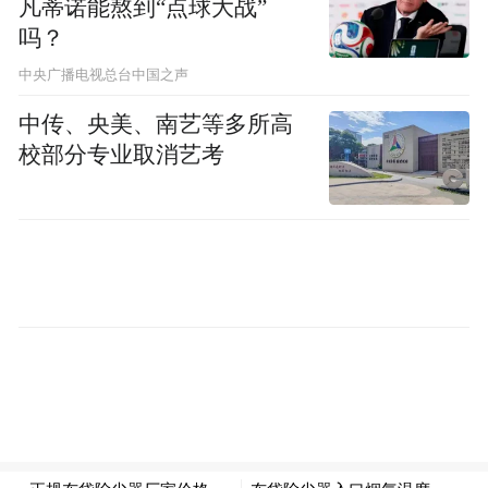
凡蒂诺能熬到“点球大战”
吗？
特朗普还称可能根据情况支持停火，但目前
中央广播电视总台中国之声
无法就伊朗问题作出最终决定。
中传、央美、南艺等多所高
他表示，欧洲无法在这场冲突中提供帮助，
校部分专业取消艺考
“伊朗不想与欧洲对话，而是想与美国对话，
我们将与伊朗对话，然后看看会发生什么”。
一位掌握美国情报的消息人士对路透社表
示，情报界对加巴德3月份提出的评估没有改
变。该消息人士称，美国情报部门判断，伊
朗最多需要三年时间才能制造出能够打击其
指定目标的弹头。