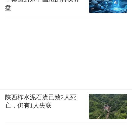
盘
陕西柞水泥石流已致2人死
亡，仍有1人失联