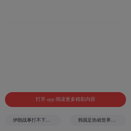
打开 app 阅读更多精彩内容
伊朗战事打不下去了？美军参联会主席力主“翻篇”
韩国足协就世界杯失利发布致歉信