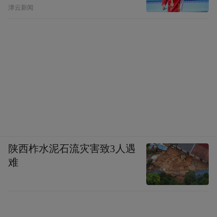
津云新闻
陕西柞水泥石流灾害致3人遇
难